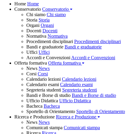
Home
Home
Conservatorio
Conservatorio
Chi siamo
Chi siamo
Storia
Storia
Organi
Organi
Docenti
Docenti
Normativa
Normativa
Procedimenti disciplinari
Procedimenti disciplinari
Bandi e graduatorie
Bandi e graduatorie
Uffici
Uffici
Accordi e Convenzioni
Accordi e Convenzioni
Offerta formativa
Offerta formativa
News
News
Corsi
Corsi
Calendario lezioni
Calendario lezioni
Calendario esami
Calendario esami
Segreteria studenti
Segreteria studenti
Bandi e Borse di studio
Bandi e Borse di studio
Ufficio Didattica
Ufficio Didattica
Bacheca
Bacheca
Sportello di Orientamento
Sportello di Orientamento
Ricerca e Produzione
Ricerca e Produzione
News
News
Comunicati stampa
Comunicati stampa
Ricerca
Ricerca