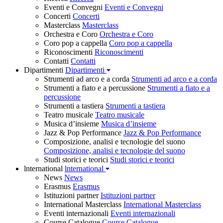
Eventi e Convegni
Eventi e Convegni
Concerti
Concerti
Masterclass
Masterclass
Orchestra e Coro
Orchestra e Coro
Coro pop a cappella
Coro pop a cappella
Riconoscimenti
Riconoscimenti
Contatti
Contatti
Dipartimenti
Dipartimenti
Strumenti ad arco e a corda
Strumenti ad arco e a corda
Strumenti a fiato e a percussione
Strumenti a fiato e a
percussione
Strumenti a tastiera
Strumenti a tastiera
Teatro musicale
Teatro musicale
Musica d’insieme
Musica d’insieme
Jazz & Pop Performance
Jazz & Pop Performance
Composizione, analisi e tecnologie del suono
Composizione, analisi e tecnologie del suono
Studi storici e teorici
Studi storici e teorici
lnternational
lnternational
News
News
Erasmus
Erasmus
Istituzioni partner
Istituzioni partner
International Masterclass
International Masterclass
Eventi internazionali
Eventi internazionali
Course Catalogue
Course Catalogue