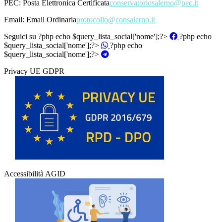
PEC:
Posta Elettronica Certificata
conservatoriosalerno@pec.it
Email:
Email Ordinaria
protocollo@consalerno.it
Seguici su
?php echo $query_lista_social['nome'];?>
?php echo
$query_lista_social['nome'];?>
?php echo
$query_lista_social['nome'];?>
Privacy UE GDPR
Accessibilità AGID