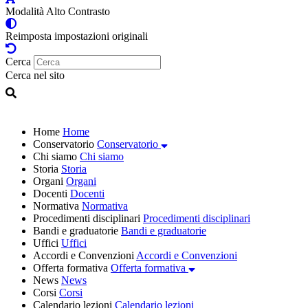
Modalità Alto Contrasto
Reimposta impostazioni originali
Cerca
Cerca nel sito
Home
Home
Conservatorio
Conservatorio
Chi siamo
Chi siamo
Storia
Storia
Organi
Organi
Docenti
Docenti
Normativa
Normativa
Procedimenti disciplinari
Procedimenti disciplinari
Bandi e graduatorie
Bandi e graduatorie
Uffici
Uffici
Accordi e Convenzioni
Accordi e Convenzioni
Offerta formativa
Offerta formativa
News
News
Corsi
Corsi
Calendario lezioni
Calendario lezioni