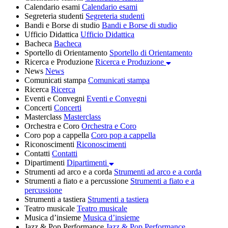
Calendario esami
Calendario esami
Segreteria studenti
Segreteria studenti
Bandi e Borse di studio
Bandi e Borse di studio
Ufficio Didattica
Ufficio Didattica
Bacheca
Bacheca
Sportello di Orientamento
Sportello di Orientamento
Ricerca e Produzione
Ricerca e Produzione
News
News
Comunicati stampa
Comunicati stampa
Ricerca
Ricerca
Eventi e Convegni
Eventi e Convegni
Concerti
Concerti
Masterclass
Masterclass
Orchestra e Coro
Orchestra e Coro
Coro pop a cappella
Coro pop a cappella
Riconoscimenti
Riconoscimenti
Contatti
Contatti
Dipartimenti
Dipartimenti
Strumenti ad arco e a corda
Strumenti ad arco e a corda
Strumenti a fiato e a percussione
Strumenti a fiato e a
percussione
Strumenti a tastiera
Strumenti a tastiera
Teatro musicale
Teatro musicale
Musica d’insieme
Musica d’insieme
Jazz & Pop Performance
Jazz & Pop Performance