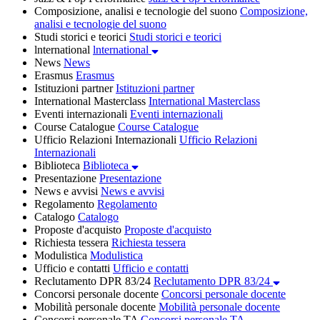
Composizione, analisi e tecnologie del suono
Composizione,
analisi e tecnologie del suono
Studi storici e teorici
Studi storici e teorici
lnternational
lnternational
News
News
Erasmus
Erasmus
Istituzioni partner
Istituzioni partner
International Masterclass
International Masterclass
Eventi internazionali
Eventi internazionali
Course Catalogue
Course Catalogue
Ufficio Relazioni Internazionali
Ufficio Relazioni
Internazionali
Biblioteca
Biblioteca
Presentazione
Presentazione
News e avvisi
News e avvisi
Regolamento
Regolamento
Catalogo
Catalogo
Proposte d'acquisto
Proposte d'acquisto
Richiesta tessera
Richiesta tessera
Modulistica
Modulistica
Ufficio e contatti
Ufficio e contatti
Reclutamento DPR 83/24
Reclutamento DPR 83/24
Concorsi personale docente
Concorsi personale docente
Mobilità personale docente
Mobilità personale docente
Concorsi personale TA
Concorsi personale TA