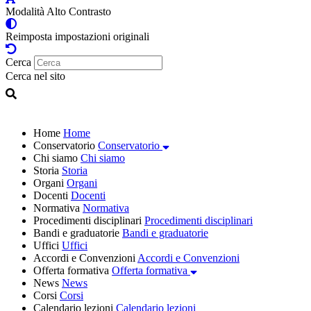
Modalità Alto Contrasto
Reimposta impostazioni originali
Cerca
Cerca nel sito
Home
Home
Conservatorio
Conservatorio
Chi siamo
Chi siamo
Storia
Storia
Organi
Organi
Docenti
Docenti
Normativa
Normativa
Procedimenti disciplinari
Procedimenti disciplinari
Bandi e graduatorie
Bandi e graduatorie
Uffici
Uffici
Accordi e Convenzioni
Accordi e Convenzioni
Offerta formativa
Offerta formativa
News
News
Corsi
Corsi
Calendario lezioni
Calendario lezioni