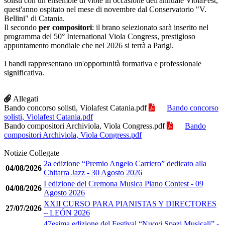
solisti con un ensemble di viole in occasione dell'annuale ViolaFest,
quest'anno ospitato nel mese di novembre dal Conservatorio "V.
Bellini" di Catania.
Il secondo
per compositori
: il brano selezionato sarà inserito nel
programma del 50° International Viola Congress, prestigioso
appuntamento mondiale che nel 2026 si terrà a Parigi.
I bandi rappresentano un'opportunità formativa e professionale
significativa.
Allegati
Bando concorso solisti, Violafest Catania.pdf
Bando concorso
solisti, Violafest Catania.pdf
Bando compositori Archiviola, Viola Congress.pdf
Bando
compositori Archiviola, Viola Congress.pdf
Notizie Collegate
2a edizione “Premio Angelo Carriero” dedicato alla
04/08/2026
Chitarra Jazz - 30 Agosto 2026
I edizione del Cremona Musica Piano Contest - 09
04/08/2026
Agosto 2026
XXII CURSO PARA PIANISTAS Y DIRECTORES
27/07/2026
– LEÓN 2026
47esima edizione del Festival “Nuovi Spazi Musicali” -