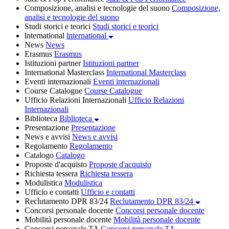
Composizione, analisi e tecnologie del suono
Composizione,
analisi e tecnologie del suono
Studi storici e teorici
Studi storici e teorici
lnternational
lnternational
News
News
Erasmus
Erasmus
Istituzioni partner
Istituzioni partner
International Masterclass
International Masterclass
Eventi internazionali
Eventi internazionali
Course Catalogue
Course Catalogue
Ufficio Relazioni Internazionali
Ufficio Relazioni
Internazionali
Biblioteca
Biblioteca
Presentazione
Presentazione
News e avvisi
News e avvisi
Regolamento
Regolamento
Catalogo
Catalogo
Proposte d'acquisto
Proposte d'acquisto
Richiesta tessera
Richiesta tessera
Modulistica
Modulistica
Ufficio e contatti
Ufficio e contatti
Reclutamento DPR 83/24
Reclutamento DPR 83/24
Concorsi personale docente
Concorsi personale docente
Mobilità personale docente
Mobilità personale docente
Concorsi personale TA
Concorsi personale TA