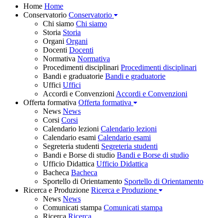
Home
Home
Conservatorio
Conservatorio
Chi siamo
Chi siamo
Storia
Storia
Organi
Organi
Docenti
Docenti
Normativa
Normativa
Procedimenti disciplinari
Procedimenti disciplinari
Bandi e graduatorie
Bandi e graduatorie
Uffici
Uffici
Accordi e Convenzioni
Accordi e Convenzioni
Offerta formativa
Offerta formativa
News
News
Corsi
Corsi
Calendario lezioni
Calendario lezioni
Calendario esami
Calendario esami
Segreteria studenti
Segreteria studenti
Bandi e Borse di studio
Bandi e Borse di studio
Ufficio Didattica
Ufficio Didattica
Bacheca
Bacheca
Sportello di Orientamento
Sportello di Orientamento
Ricerca e Produzione
Ricerca e Produzione
News
News
Comunicati stampa
Comunicati stampa
Ricerca
Ricerca