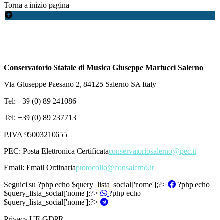
Torna a inizio pagina
Conservatorio Statale di Musica Giuseppe Martucci Salerno
Via Giuseppe Paesano 2, 84125 Salerno SA Italy
Tel: +39 (0) 89 241086
Tel: +39 (0) 89 237713
P.IVA 95003210655
PEC:
Posta Elettronica Certificata
conservatoriosalerno@pec.it
Email:
Email Ordinaria
protocollo@consalerno.it
Seguici su
?php echo $query_lista_social['nome'];?>
?php echo
$query_lista_social['nome'];?>
?php echo
$query_lista_social['nome'];?>
Privacy UE GDPR