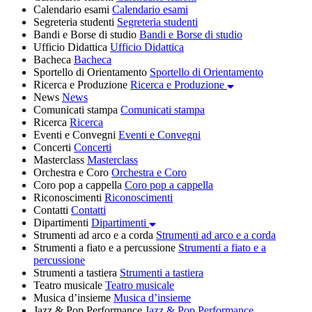
Calendario esami
Calendario esami
Segreteria studenti
Segreteria studenti
Bandi e Borse di studio
Bandi e Borse di studio
Ufficio Didattica
Ufficio Didattica
Bacheca
Bacheca
Sportello di Orientamento
Sportello di Orientamento
Ricerca e Produzione
Ricerca e Produzione
News
News
Comunicati stampa
Comunicati stampa
Ricerca
Ricerca
Eventi e Convegni
Eventi e Convegni
Concerti
Concerti
Masterclass
Masterclass
Orchestra e Coro
Orchestra e Coro
Coro pop a cappella
Coro pop a cappella
Riconoscimenti
Riconoscimenti
Contatti
Contatti
Dipartimenti
Dipartimenti
Strumenti ad arco e a corda
Strumenti ad arco e a corda
Strumenti a fiato e a percussione
Strumenti a fiato e a
percussione
Strumenti a tastiera
Strumenti a tastiera
Teatro musicale
Teatro musicale
Musica d’insieme
Musica d’insieme
Jazz & Pop Performance
Jazz & Pop Performance