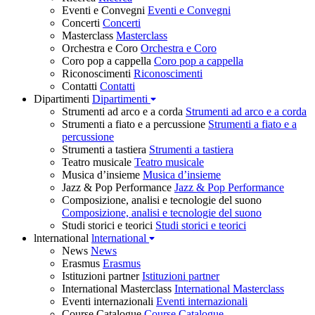
Eventi e Convegni
Eventi e Convegni
Concerti
Concerti
Masterclass
Masterclass
Orchestra e Coro
Orchestra e Coro
Coro pop a cappella
Coro pop a cappella
Riconoscimenti
Riconoscimenti
Contatti
Contatti
Dipartimenti
Dipartimenti
Strumenti ad arco e a corda
Strumenti ad arco e a corda
Strumenti a fiato e a percussione
Strumenti a fiato e a
percussione
Strumenti a tastiera
Strumenti a tastiera
Teatro musicale
Teatro musicale
Musica d’insieme
Musica d’insieme
Jazz & Pop Performance
Jazz & Pop Performance
Composizione, analisi e tecnologie del suono
Composizione, analisi e tecnologie del suono
Studi storici e teorici
Studi storici e teorici
lnternational
lnternational
News
News
Erasmus
Erasmus
Istituzioni partner
Istituzioni partner
International Masterclass
International Masterclass
Eventi internazionali
Eventi internazionali
Course Catalogue
Course Catalogue