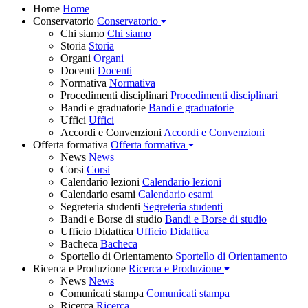
Home
Home
Conservatorio
Conservatorio
Chi siamo
Chi siamo
Storia
Storia
Organi
Organi
Docenti
Docenti
Normativa
Normativa
Procedimenti disciplinari
Procedimenti disciplinari
Bandi e graduatorie
Bandi e graduatorie
Uffici
Uffici
Accordi e Convenzioni
Accordi e Convenzioni
Offerta formativa
Offerta formativa
News
News
Corsi
Corsi
Calendario lezioni
Calendario lezioni
Calendario esami
Calendario esami
Segreteria studenti
Segreteria studenti
Bandi e Borse di studio
Bandi e Borse di studio
Ufficio Didattica
Ufficio Didattica
Bacheca
Bacheca
Sportello di Orientamento
Sportello di Orientamento
Ricerca e Produzione
Ricerca e Produzione
News
News
Comunicati stampa
Comunicati stampa
Ricerca
Ricerca