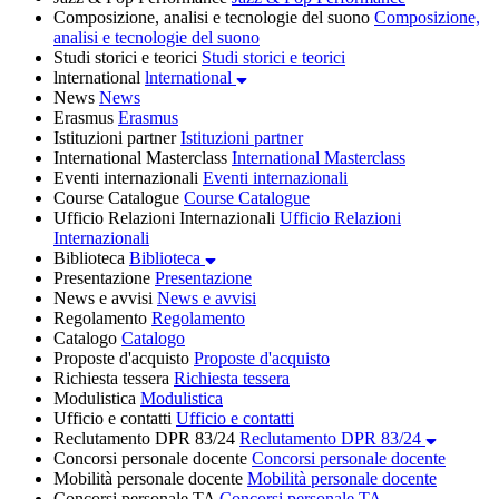
Composizione, analisi e tecnologie del suono
Composizione,
analisi e tecnologie del suono
Studi storici e teorici
Studi storici e teorici
lnternational
lnternational
News
News
Erasmus
Erasmus
Istituzioni partner
Istituzioni partner
International Masterclass
International Masterclass
Eventi internazionali
Eventi internazionali
Course Catalogue
Course Catalogue
Ufficio Relazioni Internazionali
Ufficio Relazioni
Internazionali
Biblioteca
Biblioteca
Presentazione
Presentazione
News e avvisi
News e avvisi
Regolamento
Regolamento
Catalogo
Catalogo
Proposte d'acquisto
Proposte d'acquisto
Richiesta tessera
Richiesta tessera
Modulistica
Modulistica
Ufficio e contatti
Ufficio e contatti
Reclutamento DPR 83/24
Reclutamento DPR 83/24
Concorsi personale docente
Concorsi personale docente
Mobilità personale docente
Mobilità personale docente
Concorsi personale TA
Concorsi personale TA