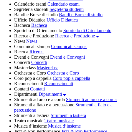
Calendario esami
Calendario esami
Segreteria studenti
Segreteria studenti
Bandi e Borse di studio
Bandi e Borse di studio
Ufficio Didattica
Ufficio Didattica
Bacheca
Bacheca
Sportello di Orientamento
Sportello di Orientamento
Ricerca e Produzione
Ricerca e Produzione
News
News
Comunicati stampa
Comunicati stampa
Ricerca
Ricerca
Eventi e Convegni
Eventi e Convegni
Concerti
Concerti
Masterclass
Masterclass
Orchestra e Coro
Orchestra e Coro
Coro pop a cappella
Coro pop a cappella
Riconoscimenti
Riconoscimenti
Contatti
Contatti
Dipartimenti
Dipartimenti
Strumenti ad arco e a corda
Strumenti ad arco e a corda
Strumenti a fiato e a percussione
Strumenti a fiato e a
percussione
Strumenti a tastiera
Strumenti a tastiera
Teatro musicale
Teatro musicale
Musica d’insieme
Musica d’insieme
Jazz & Pop Performance
Jazz & Pop Performance