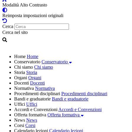
Modalità Alto Contrasto
Reimposta impostazioni originali
Cerca
Cerca nel sito
Home
Home
Conservatorio
Conservatorio
Chi siamo
Chi siamo
Storia
Storia
Organi
Organi
Docenti
Docenti
Normativa
Normativa
Procedimenti disciplinari
Procedimenti disciplinari
Bandi e graduatorie
Bandi e graduatorie
Uffici
Uffici
Accordi e Convenzioni
Accordi e Convenzioni
Offerta formativa
Offerta formativa
News
News
Corsi
Corsi
Calendario lezioni
Calendario lezioni