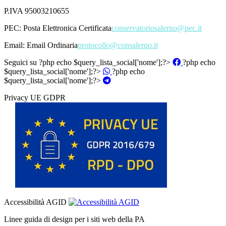
P.IVA 95003210655
PEC:
Posta Elettronica Certificata
conservatoriosalerno@pec.it
Email:
Email Ordinaria
protocollo@consalerno.it
Seguici su
?php echo $query_lista_social['nome'];?>
?php echo
$query_lista_social['nome'];?>
?php echo
$query_lista_social['nome'];?>
Privacy UE GDPR
Accessibilità AGID
Linee guida di design per i siti web della PA