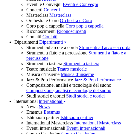
Eventi e Convegni
Eventi e Convegni
Concerti
Concerti
Masterclass
Masterclass
Orchestra e Coro
Orchestra e Coro
Coro pop a cappella
Coro pop a cappella
Riconoscimenti
Riconoscimenti
Contatti
Contatti
Dipartimenti
Dipartimenti
Strumenti ad arco e a corda
Strumenti ad arco e a corda
Strumenti a fiato e a percussione
Strumenti a fiato e a
percussione
Strumenti a tastiera
Strumenti a tastiera
Teatro musicale
Teatro musicale
Musica d’insieme
Musica d’insieme
Jazz & Pop Performance
Jazz & Pop Performance
Composizione, analisi e tecnologie del suono
Composizione, analisi e tecnologie del suono
Studi storici e teorici
Studi storici e teorici
lnternational
lnternational
News
News
Erasmus
Erasmus
Istituzioni partner
Istituzioni partner
International Masterclass
International Masterclass
Eventi internazionali
Eventi internazionali
Course Catalogue
Course Catalogue