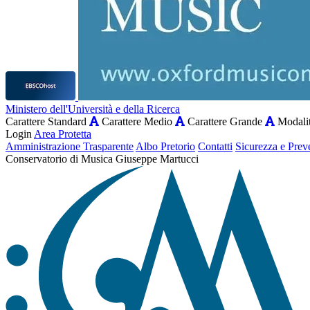
Ministero dell'Università e della Ricerca
Carattere Standard
Carattere Medio
Carattere Grande
Modalit
Login
Area Protetta
Amministrazione Trasparente
Albo Pretorio
Contatti
Sicurezza e Prev
Conservatorio di Musica Giuseppe Martucci