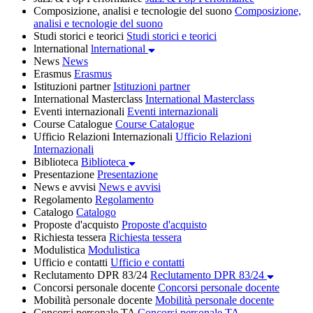
Composizione, analisi e tecnologie del suono
Composizione,
analisi e tecnologie del suono
Studi storici e teorici
Studi storici e teorici
lnternational
lnternational
News
News
Erasmus
Erasmus
Istituzioni partner
Istituzioni partner
International Masterclass
International Masterclass
Eventi internazionali
Eventi internazionali
Course Catalogue
Course Catalogue
Ufficio Relazioni Internazionali
Ufficio Relazioni
Internazionali
Biblioteca
Biblioteca
Presentazione
Presentazione
News e avvisi
News e avvisi
Regolamento
Regolamento
Catalogo
Catalogo
Proposte d'acquisto
Proposte d'acquisto
Richiesta tessera
Richiesta tessera
Modulistica
Modulistica
Ufficio e contatti
Ufficio e contatti
Reclutamento DPR 83/24
Reclutamento DPR 83/24
Concorsi personale docente
Concorsi personale docente
Mobilità personale docente
Mobilità personale docente
Concorsi personale TA
Concorsi personale TA