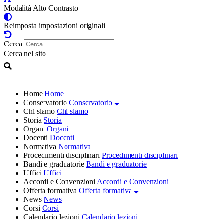
Modalità Alto Contrasto
Reimposta impostazioni originali
Cerca
Cerca nel sito
Home
Home
Conservatorio
Conservatorio
Chi siamo
Chi siamo
Storia
Storia
Organi
Organi
Docenti
Docenti
Normativa
Normativa
Procedimenti disciplinari
Procedimenti disciplinari
Bandi e graduatorie
Bandi e graduatorie
Uffici
Uffici
Accordi e Convenzioni
Accordi e Convenzioni
Offerta formativa
Offerta formativa
News
News
Corsi
Corsi
Calendario lezioni
Calendario lezioni