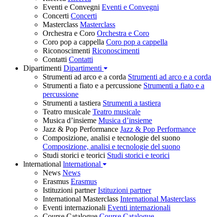
Eventi e Convegni
Eventi e Convegni
Concerti
Concerti
Masterclass
Masterclass
Orchestra e Coro
Orchestra e Coro
Coro pop a cappella
Coro pop a cappella
Riconoscimenti
Riconoscimenti
Contatti
Contatti
Dipartimenti
Dipartimenti
Strumenti ad arco e a corda
Strumenti ad arco e a corda
Strumenti a fiato e a percussione
Strumenti a fiato e a
percussione
Strumenti a tastiera
Strumenti a tastiera
Teatro musicale
Teatro musicale
Musica d’insieme
Musica d’insieme
Jazz & Pop Performance
Jazz & Pop Performance
Composizione, analisi e tecnologie del suono
Composizione, analisi e tecnologie del suono
Studi storici e teorici
Studi storici e teorici
lnternational
lnternational
News
News
Erasmus
Erasmus
Istituzioni partner
Istituzioni partner
International Masterclass
International Masterclass
Eventi internazionali
Eventi internazionali
Course Catalogue
Course Catalogue