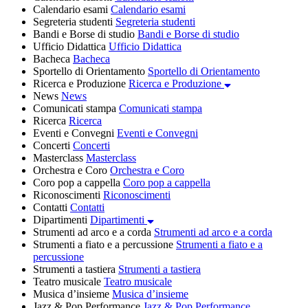
Calendario esami
Calendario esami
Segreteria studenti
Segreteria studenti
Bandi e Borse di studio
Bandi e Borse di studio
Ufficio Didattica
Ufficio Didattica
Bacheca
Bacheca
Sportello di Orientamento
Sportello di Orientamento
Ricerca e Produzione
Ricerca e Produzione
News
News
Comunicati stampa
Comunicati stampa
Ricerca
Ricerca
Eventi e Convegni
Eventi e Convegni
Concerti
Concerti
Masterclass
Masterclass
Orchestra e Coro
Orchestra e Coro
Coro pop a cappella
Coro pop a cappella
Riconoscimenti
Riconoscimenti
Contatti
Contatti
Dipartimenti
Dipartimenti
Strumenti ad arco e a corda
Strumenti ad arco e a corda
Strumenti a fiato e a percussione
Strumenti a fiato e a
percussione
Strumenti a tastiera
Strumenti a tastiera
Teatro musicale
Teatro musicale
Musica d’insieme
Musica d’insieme
Jazz & Pop Performance
Jazz & Pop Performance