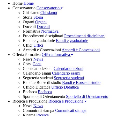
Home
Home
Conservatorio
Conservatorio
Chi siamo
Chi siamo
Storia
Storia
Organi
Organi
Docenti
Docenti
Normativa
Normativa
Procedimenti disciplinari
Procedimenti disciplinari
Bandi e graduatorie
Bandi e graduatorie
Uffici
Uffici
Accordi e Convenzioni
Accordi e Convenzioni
Offerta formativa
Offerta formativa
News
News
Corsi
Corsi
Calendario lezioni
Calendario lezioni
Calendario esami
Calendario esami
Segreteria studenti
Segreteria studenti
Bandi e Borse di studio
Bandi e Borse di studio
Ufficio Didattica
Ufficio Didattica
Bacheca
Bacheca
Sportello di Orientamento
Sportello di Orientamento
Ricerca e Produzione
Ricerca e Produzione
News
News
Comunicati stampa
Comunicati stampa
Ricerca
Ricerca