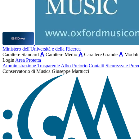
Ministero dell'Università e della Ricerca
Carattere Standard
Carattere Medio
Carattere Grande
Modalit
Login
Area Protetta
Amministrazione Trasparente
Albo Pretorio
Contatti
Sicurezza e Prev
Conservatorio di Musica Giuseppe Martucci