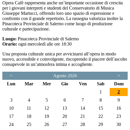
Opera Cafè rappresenta anche un’importante occasione di crescita
per i giovani interpreti e studenti del
Conservatorio di Musica
Giuseppe Martucci
, offrendo loro uno spazio di espressione e
confronto con il grande repertorio. La rassegna valorizza inoltre la
Pinacoteca Provinciale di Salerno come luogo di produzione
culturale e partecipazione.
Luogo:
Pinacoteca Provinciale di Salerno
Orario:
ogni mercoledì alle ore 18:30
Una proposta culturale unica per avvicinarsi all’opera in modo
nuovo, accessibile e coinvolgente, riscoprendo il piacere dell’ascolto
consapevole in un’atmosfera intima e accogliente.
<
Agosto 2026
>
Lun
Mar
Mer
Gio
Ven
Sab
Dom
1
2
3
4
5
6
7
8
9
10
11
12
13
14
15
16
17
18
19
20
21
22
23
24
25
26
27
28
29
30