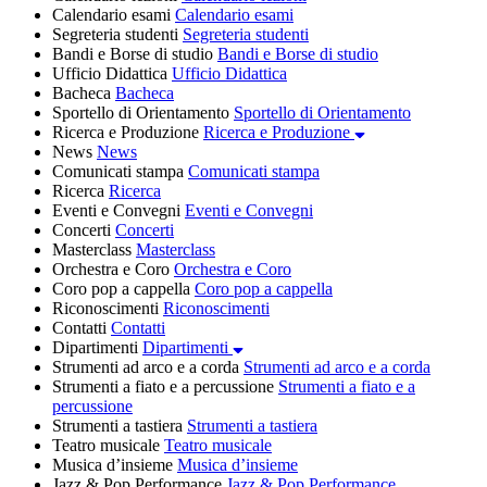
Calendario esami
Calendario esami
Segreteria studenti
Segreteria studenti
Bandi e Borse di studio
Bandi e Borse di studio
Ufficio Didattica
Ufficio Didattica
Bacheca
Bacheca
Sportello di Orientamento
Sportello di Orientamento
Ricerca e Produzione
Ricerca e Produzione
News
News
Comunicati stampa
Comunicati stampa
Ricerca
Ricerca
Eventi e Convegni
Eventi e Convegni
Concerti
Concerti
Masterclass
Masterclass
Orchestra e Coro
Orchestra e Coro
Coro pop a cappella
Coro pop a cappella
Riconoscimenti
Riconoscimenti
Contatti
Contatti
Dipartimenti
Dipartimenti
Strumenti ad arco e a corda
Strumenti ad arco e a corda
Strumenti a fiato e a percussione
Strumenti a fiato e a
percussione
Strumenti a tastiera
Strumenti a tastiera
Teatro musicale
Teatro musicale
Musica d’insieme
Musica d’insieme
Jazz & Pop Performance
Jazz & Pop Performance