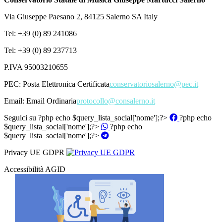
Via Giuseppe Paesano 2, 84125 Salerno SA Italy
Tel: +39 (0) 89 241086
Tel: +39 (0) 89 237713
P.IVA 95003210655
PEC:
Posta Elettronica Certificata
conservatoriosalerno@pec.it
Email:
Email Ordinaria
protocollo@consalerno.it
Seguici su
?php echo $query_lista_social['nome'];?>
?php echo
$query_lista_social['nome'];?>
?php echo
$query_lista_social['nome'];?>
Privacy UE GDPR
Accessibilità AGID