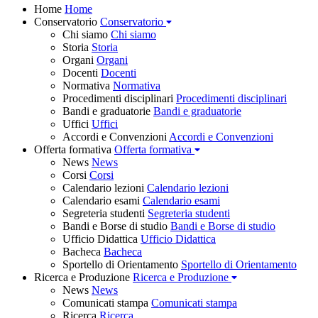
Home
Home
Conservatorio
Conservatorio
Chi siamo
Chi siamo
Storia
Storia
Organi
Organi
Docenti
Docenti
Normativa
Normativa
Procedimenti disciplinari
Procedimenti disciplinari
Bandi e graduatorie
Bandi e graduatorie
Uffici
Uffici
Accordi e Convenzioni
Accordi e Convenzioni
Offerta formativa
Offerta formativa
News
News
Corsi
Corsi
Calendario lezioni
Calendario lezioni
Calendario esami
Calendario esami
Segreteria studenti
Segreteria studenti
Bandi e Borse di studio
Bandi e Borse di studio
Ufficio Didattica
Ufficio Didattica
Bacheca
Bacheca
Sportello di Orientamento
Sportello di Orientamento
Ricerca e Produzione
Ricerca e Produzione
News
News
Comunicati stampa
Comunicati stampa
Ricerca
Ricerca