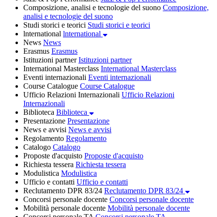
Composizione, analisi e tecnologie del suono
Composizione,
analisi e tecnologie del suono
Studi storici e teorici
Studi storici e teorici
lnternational
lnternational
News
News
Erasmus
Erasmus
Istituzioni partner
Istituzioni partner
International Masterclass
International Masterclass
Eventi internazionali
Eventi internazionali
Course Catalogue
Course Catalogue
Ufficio Relazioni Internazionali
Ufficio Relazioni
Internazionali
Biblioteca
Biblioteca
Presentazione
Presentazione
News e avvisi
News e avvisi
Regolamento
Regolamento
Catalogo
Catalogo
Proposte d'acquisto
Proposte d'acquisto
Richiesta tessera
Richiesta tessera
Modulistica
Modulistica
Ufficio e contatti
Ufficio e contatti
Reclutamento DPR 83/24
Reclutamento DPR 83/24
Concorsi personale docente
Concorsi personale docente
Mobilità personale docente
Mobilità personale docente
Concorsi personale TA
Concorsi personale TA