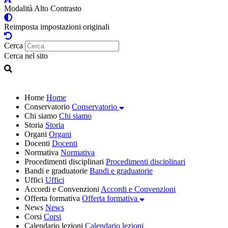
Modalità Alto Contrasto
Reimposta impostazioni originali
Cerca
Cerca nel sito
Home
Home
Conservatorio
Conservatorio
Chi siamo
Chi siamo
Storia
Storia
Organi
Organi
Docenti
Docenti
Normativa
Normativa
Procedimenti disciplinari
Procedimenti disciplinari
Bandi e graduatorie
Bandi e graduatorie
Uffici
Uffici
Accordi e Convenzioni
Accordi e Convenzioni
Offerta formativa
Offerta formativa
News
News
Corsi
Corsi
Calendario lezioni
Calendario lezioni