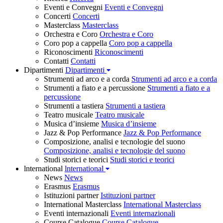
Eventi e Convegni
Eventi e Convegni
Concerti
Concerti
Masterclass
Masterclass
Orchestra e Coro
Orchestra e Coro
Coro pop a cappella
Coro pop a cappella
Riconoscimenti
Riconoscimenti
Contatti
Contatti
Dipartimenti
Dipartimenti
Strumenti ad arco e a corda
Strumenti ad arco e a corda
Strumenti a fiato e a percussione
Strumenti a fiato e a
percussione
Strumenti a tastiera
Strumenti a tastiera
Teatro musicale
Teatro musicale
Musica d’insieme
Musica d’insieme
Jazz & Pop Performance
Jazz & Pop Performance
Composizione, analisi e tecnologie del suono
Composizione, analisi e tecnologie del suono
Studi storici e teorici
Studi storici e teorici
lnternational
lnternational
News
News
Erasmus
Erasmus
Istituzioni partner
Istituzioni partner
International Masterclass
International Masterclass
Eventi internazionali
Eventi internazionali
Course Catalogue
Course Catalogue