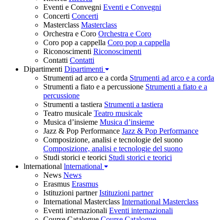
Eventi e Convegni
Eventi e Convegni
Concerti
Concerti
Masterclass
Masterclass
Orchestra e Coro
Orchestra e Coro
Coro pop a cappella
Coro pop a cappella
Riconoscimenti
Riconoscimenti
Contatti
Contatti
Dipartimenti
Dipartimenti
Strumenti ad arco e a corda
Strumenti ad arco e a corda
Strumenti a fiato e a percussione
Strumenti a fiato e a
percussione
Strumenti a tastiera
Strumenti a tastiera
Teatro musicale
Teatro musicale
Musica d’insieme
Musica d’insieme
Jazz & Pop Performance
Jazz & Pop Performance
Composizione, analisi e tecnologie del suono
Composizione, analisi e tecnologie del suono
Studi storici e teorici
Studi storici e teorici
lnternational
lnternational
News
News
Erasmus
Erasmus
Istituzioni partner
Istituzioni partner
International Masterclass
International Masterclass
Eventi internazionali
Eventi internazionali
Course Catalogue
Course Catalogue