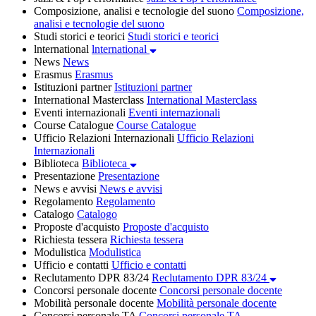
Composizione, analisi e tecnologie del suono
Composizione,
analisi e tecnologie del suono
Studi storici e teorici
Studi storici e teorici
lnternational
lnternational
News
News
Erasmus
Erasmus
Istituzioni partner
Istituzioni partner
International Masterclass
International Masterclass
Eventi internazionali
Eventi internazionali
Course Catalogue
Course Catalogue
Ufficio Relazioni Internazionali
Ufficio Relazioni
Internazionali
Biblioteca
Biblioteca
Presentazione
Presentazione
News e avvisi
News e avvisi
Regolamento
Regolamento
Catalogo
Catalogo
Proposte d'acquisto
Proposte d'acquisto
Richiesta tessera
Richiesta tessera
Modulistica
Modulistica
Ufficio e contatti
Ufficio e contatti
Reclutamento DPR 83/24
Reclutamento DPR 83/24
Concorsi personale docente
Concorsi personale docente
Mobilità personale docente
Mobilità personale docente
Concorsi personale TA
Concorsi personale TA