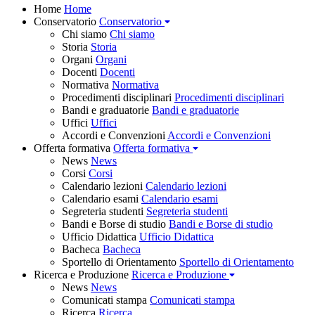
Home
Home
Conservatorio
Conservatorio
Chi siamo
Chi siamo
Storia
Storia
Organi
Organi
Docenti
Docenti
Normativa
Normativa
Procedimenti disciplinari
Procedimenti disciplinari
Bandi e graduatorie
Bandi e graduatorie
Uffici
Uffici
Accordi e Convenzioni
Accordi e Convenzioni
Offerta formativa
Offerta formativa
News
News
Corsi
Corsi
Calendario lezioni
Calendario lezioni
Calendario esami
Calendario esami
Segreteria studenti
Segreteria studenti
Bandi e Borse di studio
Bandi e Borse di studio
Ufficio Didattica
Ufficio Didattica
Bacheca
Bacheca
Sportello di Orientamento
Sportello di Orientamento
Ricerca e Produzione
Ricerca e Produzione
News
News
Comunicati stampa
Comunicati stampa
Ricerca
Ricerca