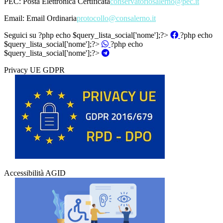
PEC:
Posta Elettronica Certificata
conservatoriosalerno@pec.it
Email:
Email Ordinaria
protocollo@consalerno.it
Seguici su
?php echo $query_lista_social['nome'];?>
?php echo
$query_lista_social['nome'];?>
?php echo
$query_lista_social['nome'];?>
Privacy UE GDPR
Accessibilità AGID