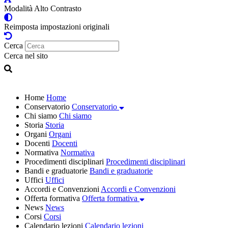
Modalità Alto Contrasto
Reimposta impostazioni originali
Cerca
Cerca nel sito
Home
Home
Conservatorio
Conservatorio
Chi siamo
Chi siamo
Storia
Storia
Organi
Organi
Docenti
Docenti
Normativa
Normativa
Procedimenti disciplinari
Procedimenti disciplinari
Bandi e graduatorie
Bandi e graduatorie
Uffici
Uffici
Accordi e Convenzioni
Accordi e Convenzioni
Offerta formativa
Offerta formativa
News
News
Corsi
Corsi
Calendario lezioni
Calendario lezioni