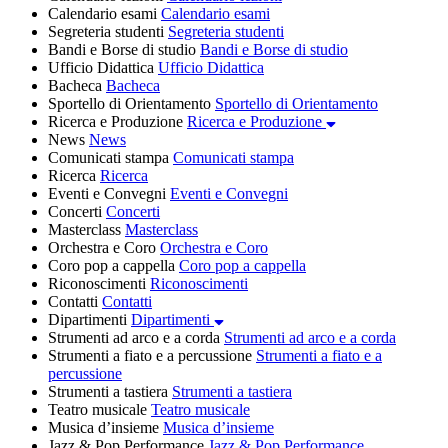
Calendario esami
Calendario esami
Segreteria studenti
Segreteria studenti
Bandi e Borse di studio
Bandi e Borse di studio
Ufficio Didattica
Ufficio Didattica
Bacheca
Bacheca
Sportello di Orientamento
Sportello di Orientamento
Ricerca e Produzione
Ricerca e Produzione
News
News
Comunicati stampa
Comunicati stampa
Ricerca
Ricerca
Eventi e Convegni
Eventi e Convegni
Concerti
Concerti
Masterclass
Masterclass
Orchestra e Coro
Orchestra e Coro
Coro pop a cappella
Coro pop a cappella
Riconoscimenti
Riconoscimenti
Contatti
Contatti
Dipartimenti
Dipartimenti
Strumenti ad arco e a corda
Strumenti ad arco e a corda
Strumenti a fiato e a percussione
Strumenti a fiato e a
percussione
Strumenti a tastiera
Strumenti a tastiera
Teatro musicale
Teatro musicale
Musica d’insieme
Musica d’insieme
Jazz & Pop Performance
Jazz & Pop Performance