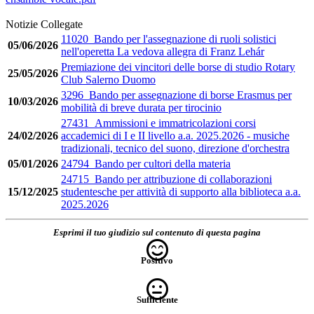
Notizie Collegate
11020_Bando per l'assegnazione di ruoli solistici
05/06/2026
nell'operetta La vedova allegra di Franz Lehár
Premiazione dei vincitori delle borse di studio Rotary
25/05/2026
Club Salerno Duomo
3296_Bando per assegnazione di borse Erasmus per
10/03/2026
mobilità di breve durata per tirocinio
27431_Ammissioni e immatricolazioni corsi
24/02/2026
accademici di I e II livello a.a. 2025.2026 - musiche
tradizionali, tecnico del suono, direzione d'orchestra
05/01/2026
24794_Bando per cultori della materia
24715_Bando per attribuzione di collaborazioni
15/12/2025
studentesche per attività di supporto alla biblioteca a.a.
2025.2026
Esprimi il tuo giudizio sul contenuto di questa pagina
Positivo
Sufficiente