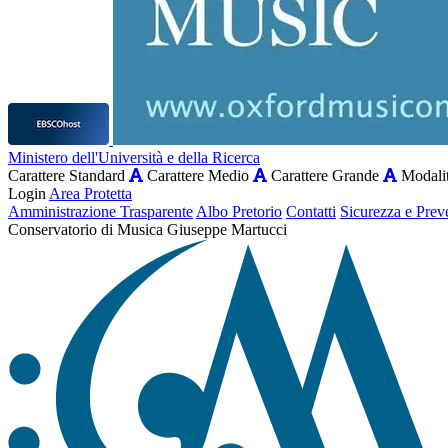
Ministero dell'Università e della Ricerca
Carattere Standard
Carattere Medio
Carattere Grande
Modalit
Login
Area Protetta
Amministrazione Trasparente
Albo Pretorio
Contatti
Sicurezza e Prev
Conservatorio di Musica Giuseppe Martucci