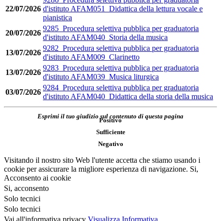
22/07/2026
d'istituto AFAM051_Didattica della lettura vocale e
pianistica
9285_Procedura selettiva pubblica per graduatoria
20/07/2026
d'istituto AFAM040_Storia della musica
9282_Procedura selettiva pubblica per graduatoria
13/07/2026
d'istituto AFAM009_Clarinetto
9283_Procedura selettiva pubblica per graduatoria
13/07/2026
d'istituto AFAM039_Musica liturgica
9284_Procedura selettiva pubblica per graduatoria
03/07/2026
d'istituto AFAM040_Didattica della storia della musica
Esprimi il tuo giudizio sul contenuto di questa pagina
Positivo
Sufficiente
Negativo
Visitando il nostro sito Web l'utente accetta che stiamo usando i
cookie per assicurare la migliore esperienza di navigazione.
Si,
Acconsento ai cookie
Si, acconsento
Solo tecnici
Solo tecnici
Vai all'informativa privacy
Visualizza Informativa