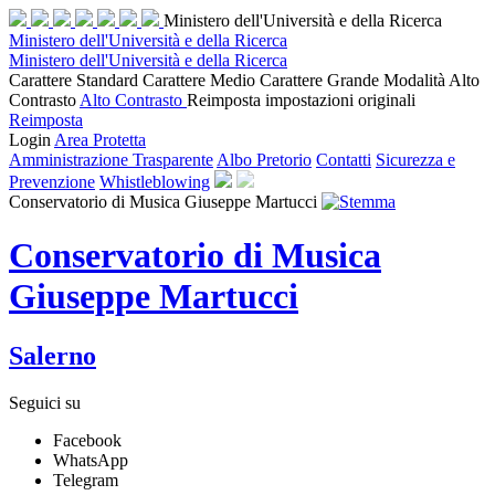
Ministero dell'Università e della Ricerca
Ministero dell'Università e della Ricerca
Ministero dell'Università e della Ricerca
Carattere Standard
Carattere Medio
Carattere Grande
Modalità Alto
Contrasto
Alto Contrasto
Reimposta impostazioni originali
Reimposta
Login
Area Protetta
Amministrazione Trasparente
Albo Pretorio
Contatti
Sicurezza e
Prevenzione
Whistleblowing
Conservatorio di Musica Giuseppe Martucci
Conservatorio di Musica
Giuseppe Martucci
Salerno
Seguici su
Facebook
WhatsApp
Telegram