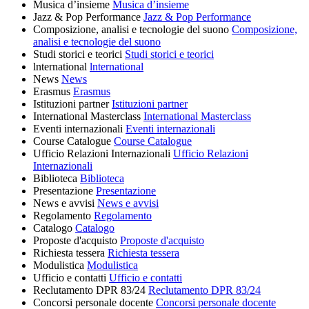
Musica d’insieme
Musica d’insieme
Jazz & Pop Performance
Jazz & Pop Performance
Composizione, analisi e tecnologie del suono
Composizione,
analisi e tecnologie del suono
Studi storici e teorici
Studi storici e teorici
lnternational
lnternational
News
News
Erasmus
Erasmus
Istituzioni partner
Istituzioni partner
International Masterclass
International Masterclass
Eventi internazionali
Eventi internazionali
Course Catalogue
Course Catalogue
Ufficio Relazioni Internazionali
Ufficio Relazioni
Internazionali
Biblioteca
Biblioteca
Presentazione
Presentazione
News e avvisi
News e avvisi
Regolamento
Regolamento
Catalogo
Catalogo
Proposte d'acquisto
Proposte d'acquisto
Richiesta tessera
Richiesta tessera
Modulistica
Modulistica
Ufficio e contatti
Ufficio e contatti
Reclutamento DPR 83/24
Reclutamento DPR 83/24
Concorsi personale docente
Concorsi personale docente