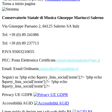
Torna a inizio pagina
Conservatorio Statale di Musica Giuseppe Martucci Salerno
Via Giuseppe Paesano 2, 84125 Salerno SA Italy
Tel: +39 (0) 89 241086
Tel: +39 (0) 89 237713
P.IVA 95003210655
PEC:
Posta Elettronica Certificata
conservatoriosalerno@pec.it
Email:
Email Ordinaria
protocollo@consalerno.it
Seguici su
?php echo $query_lista_social['nome'];?>
?php echo
$query_lista_social['nome'];?>
?php echo
$query_lista_social['nome'];?>
Privacy UE GDPR
Accessibilità AGID
Linee guida di design per i siti web della PA