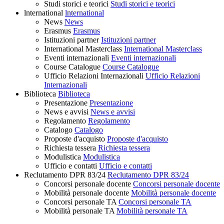
Studi storici e teorici
Studi storici e teorici
lnternational
lnternational
News
News
Erasmus
Erasmus
Istituzioni partner
Istituzioni partner
International Masterclass
International Masterclass
Eventi internazionali
Eventi internazionali
Course Catalogue
Course Catalogue
Ufficio Relazioni Internazionali
Ufficio Relazioni
Internazionali
Biblioteca
Biblioteca
Presentazione
Presentazione
News e avvisi
News e avvisi
Regolamento
Regolamento
Catalogo
Catalogo
Proposte d'acquisto
Proposte d'acquisto
Richiesta tessera
Richiesta tessera
Modulistica
Modulistica
Ufficio e contatti
Ufficio e contatti
Reclutamento DPR 83/24
Reclutamento DPR 83/24
Concorsi personale docente
Concorsi personale docente
Mobilità personale docente
Mobilità personale docente
Concorsi personale TA
Concorsi personale TA
Mobilità personale TA
Mobilità personale TA