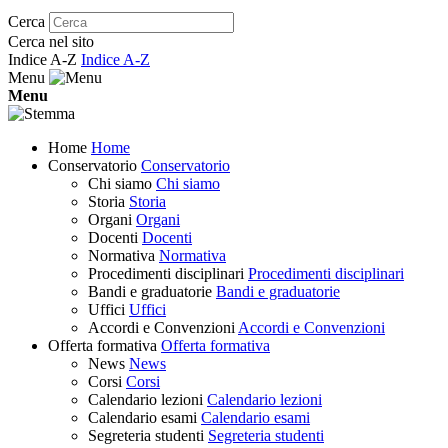
Cerca
Cerca nel sito
Indice A-Z
Indice A-Z
Menu
Menu
Home
Home
Conservatorio
Conservatorio
Chi siamo
Chi siamo
Storia
Storia
Organi
Organi
Docenti
Docenti
Normativa
Normativa
Procedimenti disciplinari
Procedimenti disciplinari
Bandi e graduatorie
Bandi e graduatorie
Uffici
Uffici
Accordi e Convenzioni
Accordi e Convenzioni
Offerta formativa
Offerta formativa
News
News
Corsi
Corsi
Calendario lezioni
Calendario lezioni
Calendario esami
Calendario esami
Segreteria studenti
Segreteria studenti