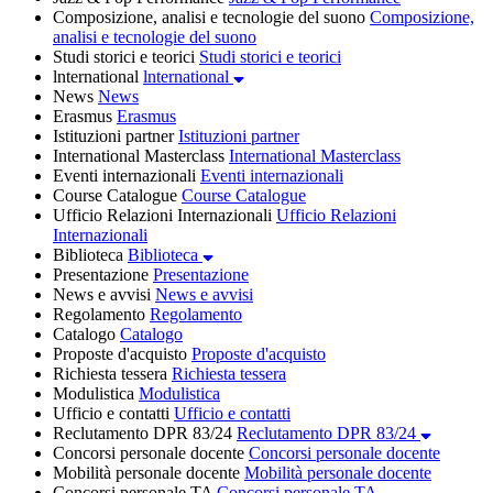
Composizione, analisi e tecnologie del suono
Composizione,
analisi e tecnologie del suono
Studi storici e teorici
Studi storici e teorici
lnternational
lnternational
News
News
Erasmus
Erasmus
Istituzioni partner
Istituzioni partner
International Masterclass
International Masterclass
Eventi internazionali
Eventi internazionali
Course Catalogue
Course Catalogue
Ufficio Relazioni Internazionali
Ufficio Relazioni
Internazionali
Biblioteca
Biblioteca
Presentazione
Presentazione
News e avvisi
News e avvisi
Regolamento
Regolamento
Catalogo
Catalogo
Proposte d'acquisto
Proposte d'acquisto
Richiesta tessera
Richiesta tessera
Modulistica
Modulistica
Ufficio e contatti
Ufficio e contatti
Reclutamento DPR 83/24
Reclutamento DPR 83/24
Concorsi personale docente
Concorsi personale docente
Mobilità personale docente
Mobilità personale docente
Concorsi personale TA
Concorsi personale TA