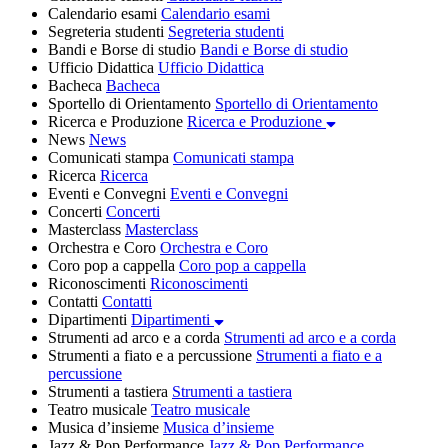
Calendario esami
Calendario esami
Segreteria studenti
Segreteria studenti
Bandi e Borse di studio
Bandi e Borse di studio
Ufficio Didattica
Ufficio Didattica
Bacheca
Bacheca
Sportello di Orientamento
Sportello di Orientamento
Ricerca e Produzione
Ricerca e Produzione
News
News
Comunicati stampa
Comunicati stampa
Ricerca
Ricerca
Eventi e Convegni
Eventi e Convegni
Concerti
Concerti
Masterclass
Masterclass
Orchestra e Coro
Orchestra e Coro
Coro pop a cappella
Coro pop a cappella
Riconoscimenti
Riconoscimenti
Contatti
Contatti
Dipartimenti
Dipartimenti
Strumenti ad arco e a corda
Strumenti ad arco e a corda
Strumenti a fiato e a percussione
Strumenti a fiato e a
percussione
Strumenti a tastiera
Strumenti a tastiera
Teatro musicale
Teatro musicale
Musica d’insieme
Musica d’insieme
Jazz & Pop Performance
Jazz & Pop Performance