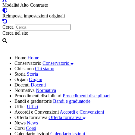
Modalità Alto Contrasto
Reimposta impostazioni originali
Cerca
Cerca nel sito
Home
Home
Conservatorio
Conservatorio
Chi siamo
Chi siamo
Storia
Storia
Organi
Organi
Docenti
Docenti
Normativa
Normativa
Procedimenti disciplinari
Procedimenti disciplinari
Bandi e graduatorie
Bandi e graduatorie
Uffici
Uffici
Accordi e Convenzioni
Accordi e Convenzioni
Offerta formativa
Offerta formativa
News
News
Corsi
Corsi
Calendario lezioni
Calendario lezioni