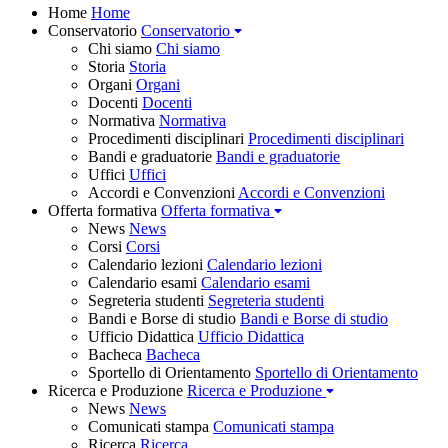
Home
Home
Conservatorio
Conservatorio
Chi siamo
Chi siamo
Storia
Storia
Organi
Organi
Docenti
Docenti
Normativa
Normativa
Procedimenti disciplinari
Procedimenti disciplinari
Bandi e graduatorie
Bandi e graduatorie
Uffici
Uffici
Accordi e Convenzioni
Accordi e Convenzioni
Offerta formativa
Offerta formativa
News
News
Corsi
Corsi
Calendario lezioni
Calendario lezioni
Calendario esami
Calendario esami
Segreteria studenti
Segreteria studenti
Bandi e Borse di studio
Bandi e Borse di studio
Ufficio Didattica
Ufficio Didattica
Bacheca
Bacheca
Sportello di Orientamento
Sportello di Orientamento
Ricerca e Produzione
Ricerca e Produzione
News
News
Comunicati stampa
Comunicati stampa
Ricerca
Ricerca