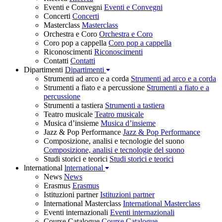
Eventi e Convegni
Eventi e Convegni
Concerti
Concerti
Masterclass
Masterclass
Orchestra e Coro
Orchestra e Coro
Coro pop a cappella
Coro pop a cappella
Riconoscimenti
Riconoscimenti
Contatti
Contatti
Dipartimenti
Dipartimenti
Strumenti ad arco e a corda
Strumenti ad arco e a corda
Strumenti a fiato e a percussione
Strumenti a fiato e a
percussione
Strumenti a tastiera
Strumenti a tastiera
Teatro musicale
Teatro musicale
Musica d’insieme
Musica d’insieme
Jazz & Pop Performance
Jazz & Pop Performance
Composizione, analisi e tecnologie del suono
Composizione, analisi e tecnologie del suono
Studi storici e teorici
Studi storici e teorici
lnternational
lnternational
News
News
Erasmus
Erasmus
Istituzioni partner
Istituzioni partner
International Masterclass
International Masterclass
Eventi internazionali
Eventi internazionali
Course Catalogue
Course Catalogue