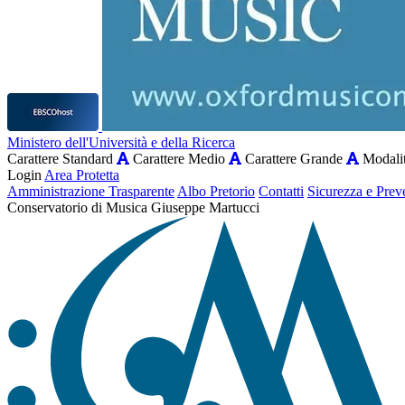
Ministero dell'Università e della Ricerca
Carattere Standard
Carattere Medio
Carattere Grande
Modalit
Login
Area Protetta
Amministrazione Trasparente
Albo Pretorio
Contatti
Sicurezza e Prev
Conservatorio di Musica Giuseppe Martucci