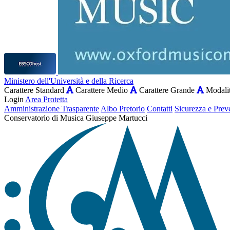
Ministero dell'Università e della Ricerca
Carattere Standard
Carattere Medio
Carattere Grande
Modalit
Login
Area Protetta
Amministrazione Trasparente
Albo Pretorio
Contatti
Sicurezza e Prev
Conservatorio di Musica Giuseppe Martucci