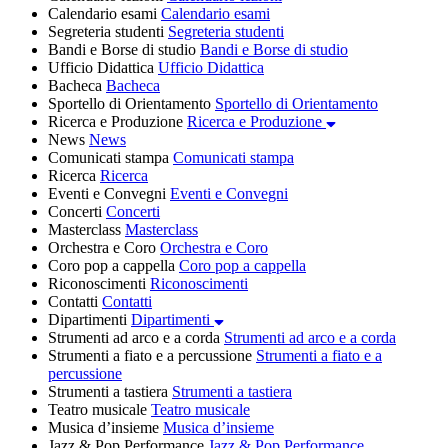
Calendario esami
Calendario esami
Segreteria studenti
Segreteria studenti
Bandi e Borse di studio
Bandi e Borse di studio
Ufficio Didattica
Ufficio Didattica
Bacheca
Bacheca
Sportello di Orientamento
Sportello di Orientamento
Ricerca e Produzione
Ricerca e Produzione
News
News
Comunicati stampa
Comunicati stampa
Ricerca
Ricerca
Eventi e Convegni
Eventi e Convegni
Concerti
Concerti
Masterclass
Masterclass
Orchestra e Coro
Orchestra e Coro
Coro pop a cappella
Coro pop a cappella
Riconoscimenti
Riconoscimenti
Contatti
Contatti
Dipartimenti
Dipartimenti
Strumenti ad arco e a corda
Strumenti ad arco e a corda
Strumenti a fiato e a percussione
Strumenti a fiato e a
percussione
Strumenti a tastiera
Strumenti a tastiera
Teatro musicale
Teatro musicale
Musica d’insieme
Musica d’insieme
Jazz & Pop Performance
Jazz & Pop Performance