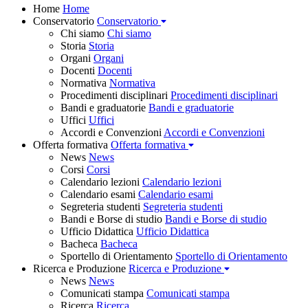
Home
Home
Conservatorio
Conservatorio
Chi siamo
Chi siamo
Storia
Storia
Organi
Organi
Docenti
Docenti
Normativa
Normativa
Procedimenti disciplinari
Procedimenti disciplinari
Bandi e graduatorie
Bandi e graduatorie
Uffici
Uffici
Accordi e Convenzioni
Accordi e Convenzioni
Offerta formativa
Offerta formativa
News
News
Corsi
Corsi
Calendario lezioni
Calendario lezioni
Calendario esami
Calendario esami
Segreteria studenti
Segreteria studenti
Bandi e Borse di studio
Bandi e Borse di studio
Ufficio Didattica
Ufficio Didattica
Bacheca
Bacheca
Sportello di Orientamento
Sportello di Orientamento
Ricerca e Produzione
Ricerca e Produzione
News
News
Comunicati stampa
Comunicati stampa
Ricerca
Ricerca