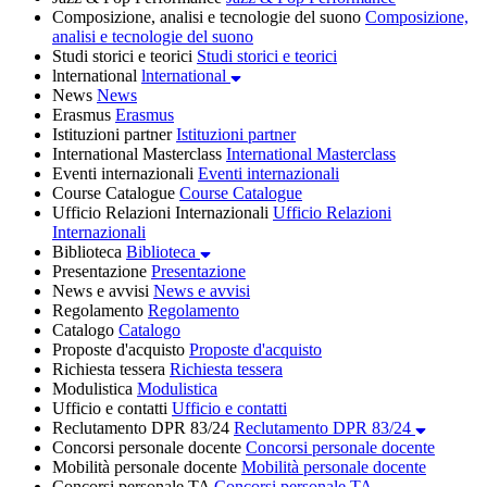
Composizione, analisi e tecnologie del suono
Composizione,
analisi e tecnologie del suono
Studi storici e teorici
Studi storici e teorici
lnternational
lnternational
News
News
Erasmus
Erasmus
Istituzioni partner
Istituzioni partner
International Masterclass
International Masterclass
Eventi internazionali
Eventi internazionali
Course Catalogue
Course Catalogue
Ufficio Relazioni Internazionali
Ufficio Relazioni
Internazionali
Biblioteca
Biblioteca
Presentazione
Presentazione
News e avvisi
News e avvisi
Regolamento
Regolamento
Catalogo
Catalogo
Proposte d'acquisto
Proposte d'acquisto
Richiesta tessera
Richiesta tessera
Modulistica
Modulistica
Ufficio e contatti
Ufficio e contatti
Reclutamento DPR 83/24
Reclutamento DPR 83/24
Concorsi personale docente
Concorsi personale docente
Mobilità personale docente
Mobilità personale docente
Concorsi personale TA
Concorsi personale TA