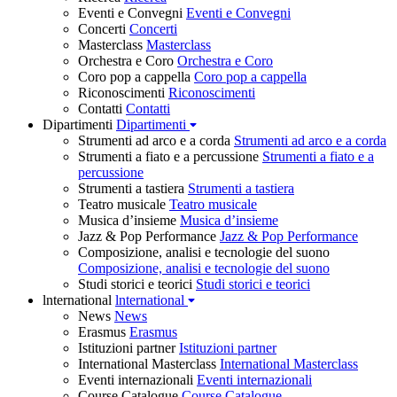
Eventi e Convegni
Eventi e Convegni
Concerti
Concerti
Masterclass
Masterclass
Orchestra e Coro
Orchestra e Coro
Coro pop a cappella
Coro pop a cappella
Riconoscimenti
Riconoscimenti
Contatti
Contatti
Dipartimenti
Dipartimenti
Strumenti ad arco e a corda
Strumenti ad arco e a corda
Strumenti a fiato e a percussione
Strumenti a fiato e a
percussione
Strumenti a tastiera
Strumenti a tastiera
Teatro musicale
Teatro musicale
Musica d’insieme
Musica d’insieme
Jazz & Pop Performance
Jazz & Pop Performance
Composizione, analisi e tecnologie del suono
Composizione, analisi e tecnologie del suono
Studi storici e teorici
Studi storici e teorici
lnternational
lnternational
News
News
Erasmus
Erasmus
Istituzioni partner
Istituzioni partner
International Masterclass
International Masterclass
Eventi internazionali
Eventi internazionali
Course Catalogue
Course Catalogue