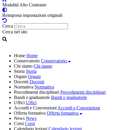
Modalità Alto Contrasto
Reimposta impostazioni originali
Cerca
Cerca nel sito
Home
Home
Conservatorio
Conservatorio
Chi siamo
Chi siamo
Storia
Storia
Organi
Organi
Docenti
Docenti
Normativa
Normativa
Procedimenti disciplinari
Procedimenti disciplinari
Bandi e graduatorie
Bandi e graduatorie
Uffici
Uffici
Accordi e Convenzioni
Accordi e Convenzioni
Offerta formativa
Offerta formativa
News
News
Corsi
Corsi
Calendario lezioni
Calendario lezioni