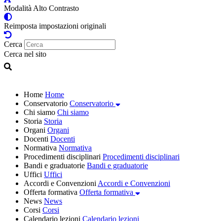
Modalità Alto Contrasto
Reimposta impostazioni originali
Cerca
Cerca nel sito
Home
Home
Conservatorio
Conservatorio
Chi siamo
Chi siamo
Storia
Storia
Organi
Organi
Docenti
Docenti
Normativa
Normativa
Procedimenti disciplinari
Procedimenti disciplinari
Bandi e graduatorie
Bandi e graduatorie
Uffici
Uffici
Accordi e Convenzioni
Accordi e Convenzioni
Offerta formativa
Offerta formativa
News
News
Corsi
Corsi
Calendario lezioni
Calendario lezioni