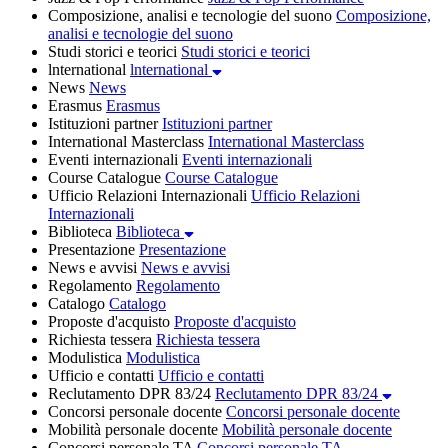
Composizione, analisi e tecnologie del suono
Composizione,
analisi e tecnologie del suono
Studi storici e teorici
Studi storici e teorici
lnternational
lnternational
News
News
Erasmus
Erasmus
Istituzioni partner
Istituzioni partner
International Masterclass
International Masterclass
Eventi internazionali
Eventi internazionali
Course Catalogue
Course Catalogue
Ufficio Relazioni Internazionali
Ufficio Relazioni
Internazionali
Biblioteca
Biblioteca
Presentazione
Presentazione
News e avvisi
News e avvisi
Regolamento
Regolamento
Catalogo
Catalogo
Proposte d'acquisto
Proposte d'acquisto
Richiesta tessera
Richiesta tessera
Modulistica
Modulistica
Ufficio e contatti
Ufficio e contatti
Reclutamento DPR 83/24
Reclutamento DPR 83/24
Concorsi personale docente
Concorsi personale docente
Mobilità personale docente
Mobilità personale docente
Concorsi personale TA
Concorsi personale TA