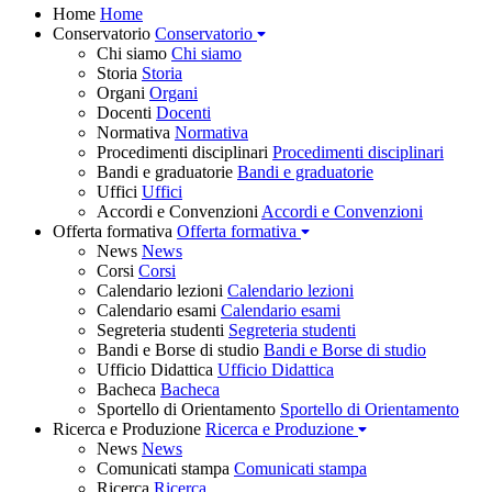
Home
Home
Conservatorio
Conservatorio
Chi siamo
Chi siamo
Storia
Storia
Organi
Organi
Docenti
Docenti
Normativa
Normativa
Procedimenti disciplinari
Procedimenti disciplinari
Bandi e graduatorie
Bandi e graduatorie
Uffici
Uffici
Accordi e Convenzioni
Accordi e Convenzioni
Offerta formativa
Offerta formativa
News
News
Corsi
Corsi
Calendario lezioni
Calendario lezioni
Calendario esami
Calendario esami
Segreteria studenti
Segreteria studenti
Bandi e Borse di studio
Bandi e Borse di studio
Ufficio Didattica
Ufficio Didattica
Bacheca
Bacheca
Sportello di Orientamento
Sportello di Orientamento
Ricerca e Produzione
Ricerca e Produzione
News
News
Comunicati stampa
Comunicati stampa
Ricerca
Ricerca