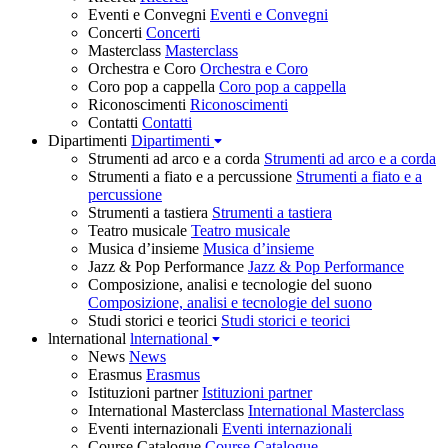
Eventi e Convegni
Eventi e Convegni
Concerti
Concerti
Masterclass
Masterclass
Orchestra e Coro
Orchestra e Coro
Coro pop a cappella
Coro pop a cappella
Riconoscimenti
Riconoscimenti
Contatti
Contatti
Dipartimenti
Dipartimenti
Strumenti ad arco e a corda
Strumenti ad arco e a corda
Strumenti a fiato e a percussione
Strumenti a fiato e a
percussione
Strumenti a tastiera
Strumenti a tastiera
Teatro musicale
Teatro musicale
Musica d’insieme
Musica d’insieme
Jazz & Pop Performance
Jazz & Pop Performance
Composizione, analisi e tecnologie del suono
Composizione, analisi e tecnologie del suono
Studi storici e teorici
Studi storici e teorici
lnternational
lnternational
News
News
Erasmus
Erasmus
Istituzioni partner
Istituzioni partner
International Masterclass
International Masterclass
Eventi internazionali
Eventi internazionali
Course Catalogue
Course Catalogue