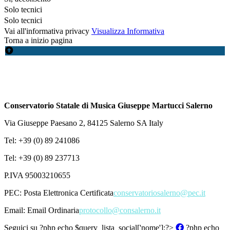
Solo tecnici
Solo tecnici
Vai all'informativa privacy
Visualizza Informativa
Torna a inizio pagina
Conservatorio Statale di Musica Giuseppe Martucci Salerno
Via Giuseppe Paesano 2, 84125 Salerno SA Italy
Tel: +39 (0) 89 241086
Tel: +39 (0) 89 237713
P.IVA 95003210655
PEC:
Posta Elettronica Certificata
conservatoriosalerno@pec.it
Email:
Email Ordinaria
protocollo@consalerno.it
Seguici su
?php echo $query_lista_social['nome'];?>
?php echo