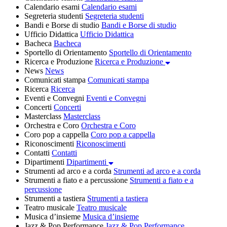
Calendario esami
Calendario esami
Segreteria studenti
Segreteria studenti
Bandi e Borse di studio
Bandi e Borse di studio
Ufficio Didattica
Ufficio Didattica
Bacheca
Bacheca
Sportello di Orientamento
Sportello di Orientamento
Ricerca e Produzione
Ricerca e Produzione
News
News
Comunicati stampa
Comunicati stampa
Ricerca
Ricerca
Eventi e Convegni
Eventi e Convegni
Concerti
Concerti
Masterclass
Masterclass
Orchestra e Coro
Orchestra e Coro
Coro pop a cappella
Coro pop a cappella
Riconoscimenti
Riconoscimenti
Contatti
Contatti
Dipartimenti
Dipartimenti
Strumenti ad arco e a corda
Strumenti ad arco e a corda
Strumenti a fiato e a percussione
Strumenti a fiato e a
percussione
Strumenti a tastiera
Strumenti a tastiera
Teatro musicale
Teatro musicale
Musica d’insieme
Musica d’insieme
Jazz & Pop Performance
Jazz & Pop Performance