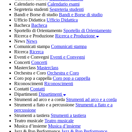
Calendario esami
Calendario esami
Segreteria studenti
Segreteria studenti
Bandi e Borse di studio
Bandi e Borse di studio
Ufficio Didattica
Ufficio Didattica
Bacheca
Bacheca
Sportello di Orientamento
Sportello di Orientamento
Ricerca e Produzione
Ricerca e Produzione
News
News
Comunicati stampa
Comunicati stampa
Ricerca
Ricerca
Eventi e Convegni
Eventi e Convegni
Concerti
Concerti
Masterclass
Masterclass
Orchestra e Coro
Orchestra e Coro
Coro pop a cappella
Coro pop a cappella
Riconoscimenti
Riconoscimenti
Contatti
Contatti
Dipartimenti
Dipartimenti
Strumenti ad arco e a corda
Strumenti ad arco e a corda
Strumenti a fiato e a percussione
Strumenti a fiato e a
percussione
Strumenti a tastiera
Strumenti a tastiera
Teatro musicale
Teatro musicale
Musica d’insieme
Musica d’insieme
Jazz & Pop Performance
Jazz & Pop Performance