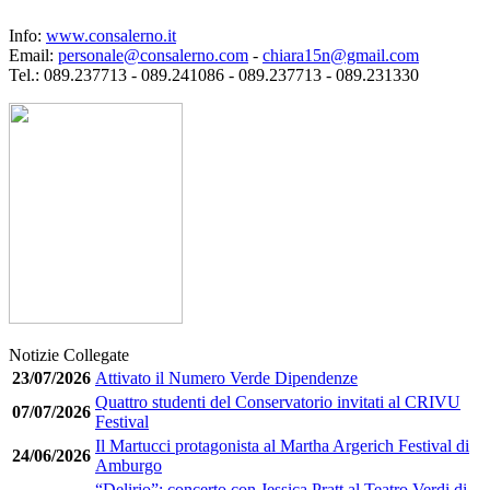
Info:
www.consalerno.it
Email:
personale@consalerno.com
-
chiara15n@gmail.com
Tel.: 089.237713 - 089.241086 - 089.237713 - 089.231330
Notizie Collegate
23/07/2026
Attivato il Numero Verde Dipendenze
Quattro studenti del Conservatorio invitati al CRIVU
07/07/2026
Festival
Il Martucci protagonista al Martha Argerich Festival di
24/06/2026
Amburgo
“Delirio”: concerto con Jessica Pratt al Teatro Verdi di