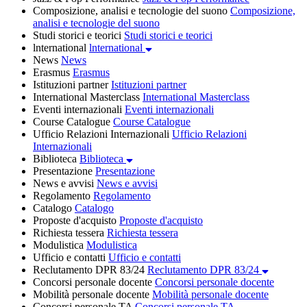
Composizione, analisi e tecnologie del suono
Composizione,
analisi e tecnologie del suono
Studi storici e teorici
Studi storici e teorici
lnternational
lnternational
News
News
Erasmus
Erasmus
Istituzioni partner
Istituzioni partner
International Masterclass
International Masterclass
Eventi internazionali
Eventi internazionali
Course Catalogue
Course Catalogue
Ufficio Relazioni Internazionali
Ufficio Relazioni
Internazionali
Biblioteca
Biblioteca
Presentazione
Presentazione
News e avvisi
News e avvisi
Regolamento
Regolamento
Catalogo
Catalogo
Proposte d'acquisto
Proposte d'acquisto
Richiesta tessera
Richiesta tessera
Modulistica
Modulistica
Ufficio e contatti
Ufficio e contatti
Reclutamento DPR 83/24
Reclutamento DPR 83/24
Concorsi personale docente
Concorsi personale docente
Mobilità personale docente
Mobilità personale docente
Concorsi personale TA
Concorsi personale TA