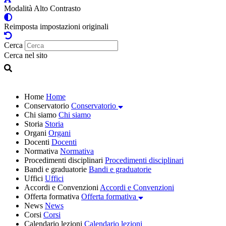
Modalità Alto Contrasto
Reimposta impostazioni originali
Cerca
Cerca nel sito
Home
Home
Conservatorio
Conservatorio
Chi siamo
Chi siamo
Storia
Storia
Organi
Organi
Docenti
Docenti
Normativa
Normativa
Procedimenti disciplinari
Procedimenti disciplinari
Bandi e graduatorie
Bandi e graduatorie
Uffici
Uffici
Accordi e Convenzioni
Accordi e Convenzioni
Offerta formativa
Offerta formativa
News
News
Corsi
Corsi
Calendario lezioni
Calendario lezioni