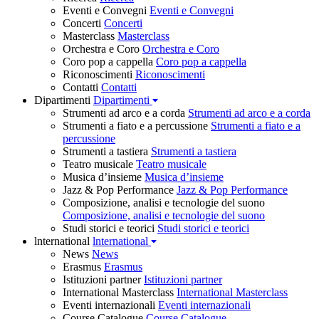
Eventi e Convegni
Eventi e Convegni
Concerti
Concerti
Masterclass
Masterclass
Orchestra e Coro
Orchestra e Coro
Coro pop a cappella
Coro pop a cappella
Riconoscimenti
Riconoscimenti
Contatti
Contatti
Dipartimenti
Dipartimenti
Strumenti ad arco e a corda
Strumenti ad arco e a corda
Strumenti a fiato e a percussione
Strumenti a fiato e a
percussione
Strumenti a tastiera
Strumenti a tastiera
Teatro musicale
Teatro musicale
Musica d’insieme
Musica d’insieme
Jazz & Pop Performance
Jazz & Pop Performance
Composizione, analisi e tecnologie del suono
Composizione, analisi e tecnologie del suono
Studi storici e teorici
Studi storici e teorici
lnternational
lnternational
News
News
Erasmus
Erasmus
Istituzioni partner
Istituzioni partner
International Masterclass
International Masterclass
Eventi internazionali
Eventi internazionali
Course Catalogue
Course Catalogue