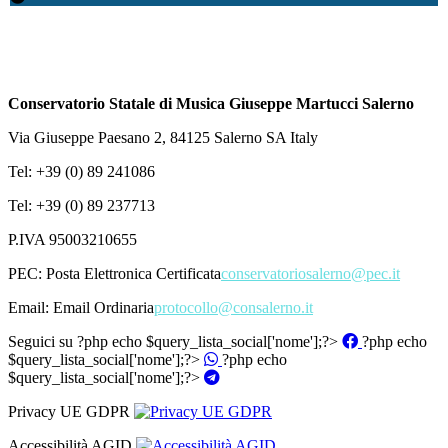
Conservatorio Statale di Musica Giuseppe Martucci Salerno
Via Giuseppe Paesano 2, 84125 Salerno SA Italy
Tel: +39 (0) 89 241086
Tel: +39 (0) 89 237713
P.IVA 95003210655
PEC:
Posta Elettronica Certificata
conservatoriosalerno@pec.it
Email:
Email Ordinaria
protocollo@consalerno.it
Seguici su
?php echo $query_lista_social['nome'];?>
?php echo
$query_lista_social['nome'];?>
?php echo
$query_lista_social['nome'];?>
Privacy UE GDPR
Accessibilità AGID