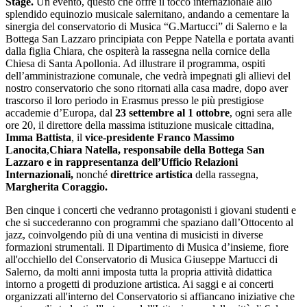
Stage.
Un evento, questo che offre il tocco internazionale allo
splendido equinozio musicale salernitano, andando a cementare la
sinergia del conservatorio di Musica “G.Martucci” di Salerno e la
Bottega San Lazzaro principiata con Peppe Natella e portata avanti
dalla figlia Chiara, che ospiterà la rassegna nella cornice della
Chiesa di Santa Apollonia. Ad illustrare il programma, ospiti
dell’amministrazione comunale, che vedrà impegnati gli allievi del
nostro conservatorio che sono ritornati alla casa madre, dopo aver
trascorso il loro periodo in Erasmus presso le più prestigiose
accademie d’Europa, dal
23 settembre al 1 ottobre
, ogni sera alle
ore 20, il direttore della massima istituzione musicale cittadina,
Imma Battista
, il
vice-presidente Franco Massimo
Lanocita
,
Chiara Natella, responsabile della Bottega San
Lazzaro
e in rappresentanza dell’Ufficio Relazioni
Internazionali,
nonché
direttrice artistica
della rassegna,
Margherita Coraggio.
Ben cinque i concerti che vedranno protagonisti i giovani studenti e
che si succederanno con programmi che spaziano dall’Ottocento al
jazz, coinvolgendo più di una ventina di musicisti in diverse
formazioni strumentali. Il Dipartimento di Musica d’insieme, fiore
all'occhiello del Conservatorio di Musica Giuseppe Martucci di
Salerno, da molti anni imposta tutta la propria attività didattica
intorno a progetti di produzione artistica. Ai saggi e ai concerti
organizzati all'interno del Conservatorio si affiancano iniziative che