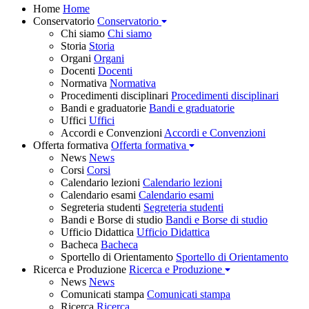
Home
Home
Conservatorio
Conservatorio
Chi siamo
Chi siamo
Storia
Storia
Organi
Organi
Docenti
Docenti
Normativa
Normativa
Procedimenti disciplinari
Procedimenti disciplinari
Bandi e graduatorie
Bandi e graduatorie
Uffici
Uffici
Accordi e Convenzioni
Accordi e Convenzioni
Offerta formativa
Offerta formativa
News
News
Corsi
Corsi
Calendario lezioni
Calendario lezioni
Calendario esami
Calendario esami
Segreteria studenti
Segreteria studenti
Bandi e Borse di studio
Bandi e Borse di studio
Ufficio Didattica
Ufficio Didattica
Bacheca
Bacheca
Sportello di Orientamento
Sportello di Orientamento
Ricerca e Produzione
Ricerca e Produzione
News
News
Comunicati stampa
Comunicati stampa
Ricerca
Ricerca