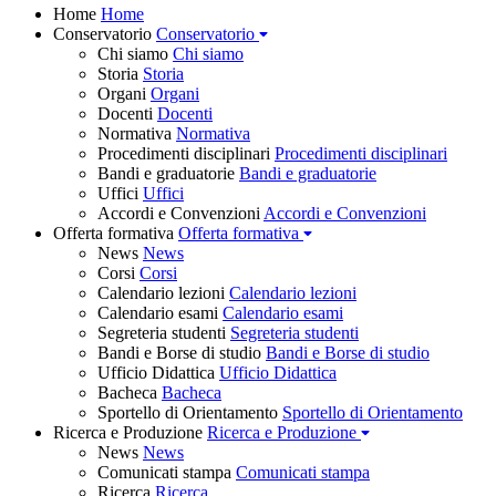
Home
Home
Conservatorio
Conservatorio
Chi siamo
Chi siamo
Storia
Storia
Organi
Organi
Docenti
Docenti
Normativa
Normativa
Procedimenti disciplinari
Procedimenti disciplinari
Bandi e graduatorie
Bandi e graduatorie
Uffici
Uffici
Accordi e Convenzioni
Accordi e Convenzioni
Offerta formativa
Offerta formativa
News
News
Corsi
Corsi
Calendario lezioni
Calendario lezioni
Calendario esami
Calendario esami
Segreteria studenti
Segreteria studenti
Bandi e Borse di studio
Bandi e Borse di studio
Ufficio Didattica
Ufficio Didattica
Bacheca
Bacheca
Sportello di Orientamento
Sportello di Orientamento
Ricerca e Produzione
Ricerca e Produzione
News
News
Comunicati stampa
Comunicati stampa
Ricerca
Ricerca