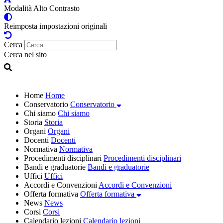
Modalità Alto Contrasto
Reimposta impostazioni originali
Cerca
Cerca nel sito
Home
Home
Conservatorio
Conservatorio
Chi siamo
Chi siamo
Storia
Storia
Organi
Organi
Docenti
Docenti
Normativa
Normativa
Procedimenti disciplinari
Procedimenti disciplinari
Bandi e graduatorie
Bandi e graduatorie
Uffici
Uffici
Accordi e Convenzioni
Accordi e Convenzioni
Offerta formativa
Offerta formativa
News
News
Corsi
Corsi
Calendario lezioni
Calendario lezioni