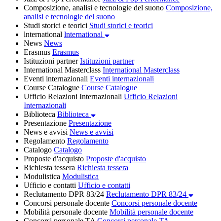
Composizione, analisi e tecnologie del suono
Composizione,
analisi e tecnologie del suono
Studi storici e teorici
Studi storici e teorici
lnternational
lnternational
News
News
Erasmus
Erasmus
Istituzioni partner
Istituzioni partner
International Masterclass
International Masterclass
Eventi internazionali
Eventi internazionali
Course Catalogue
Course Catalogue
Ufficio Relazioni Internazionali
Ufficio Relazioni
Internazionali
Biblioteca
Biblioteca
Presentazione
Presentazione
News e avvisi
News e avvisi
Regolamento
Regolamento
Catalogo
Catalogo
Proposte d'acquisto
Proposte d'acquisto
Richiesta tessera
Richiesta tessera
Modulistica
Modulistica
Ufficio e contatti
Ufficio e contatti
Reclutamento DPR 83/24
Reclutamento DPR 83/24
Concorsi personale docente
Concorsi personale docente
Mobilità personale docente
Mobilità personale docente
Concorsi personale TA
Concorsi personale TA