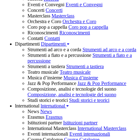
Eventi e Convegni
Eventi e Convegni
Concerti
Concerti
Masterclass
Masterclass
Orchestra e Coro
Orchestra e Coro
Coro pop a cappella
Coro pop a cappella
Riconoscimenti
Riconoscimenti
Contatti
Contatti
Dipartimenti
Dipartimenti
Strumenti ad arco e a corda
Strumenti ad arco e a corda
Strumenti a fiato e a percussione
Strumenti a fiato e a
percussione
Strumenti a tastiera
Strumenti a tastiera
Teatro musicale
Teatro musicale
Musica d’insieme
Musica d’insieme
Jazz & Pop Performance
Jazz & Pop Performance
Composizione, analisi e tecnologie del suono
Composizione, analisi e tecnologie del suono
Studi storici e teorici
Studi storici e teorici
lnternational
lnternational
News
News
Erasmus
Erasmus
Istituzioni partner
Istituzioni partner
International Masterclass
International Masterclass
Eventi internazionali
Eventi internazionali
Course Catalogue
Course Catalogue