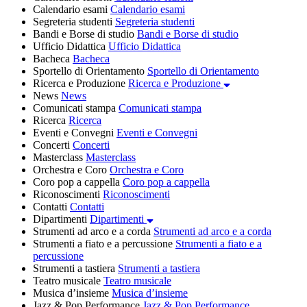
Calendario esami
Calendario esami
Segreteria studenti
Segreteria studenti
Bandi e Borse di studio
Bandi e Borse di studio
Ufficio Didattica
Ufficio Didattica
Bacheca
Bacheca
Sportello di Orientamento
Sportello di Orientamento
Ricerca e Produzione
Ricerca e Produzione
News
News
Comunicati stampa
Comunicati stampa
Ricerca
Ricerca
Eventi e Convegni
Eventi e Convegni
Concerti
Concerti
Masterclass
Masterclass
Orchestra e Coro
Orchestra e Coro
Coro pop a cappella
Coro pop a cappella
Riconoscimenti
Riconoscimenti
Contatti
Contatti
Dipartimenti
Dipartimenti
Strumenti ad arco e a corda
Strumenti ad arco e a corda
Strumenti a fiato e a percussione
Strumenti a fiato e a
percussione
Strumenti a tastiera
Strumenti a tastiera
Teatro musicale
Teatro musicale
Musica d’insieme
Musica d’insieme
Jazz & Pop Performance
Jazz & Pop Performance