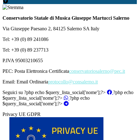
Conservatorio Statale di Musica Giuseppe Martucci Salerno
Via Giuseppe Paesano 2, 84125 Salerno SA Italy
Tel: +39 (0) 89 241086
Tel: +39 (0) 89 237713
P.IVA 95003210655
PEC:
Posta Elettronica Certificata
conservatoriosalerno@pec.it
Email:
Email Ordinaria
protocollo@consalerno.it
Seguici su
?php echo $query_lista_social['nome'];?>
?php echo
$query_lista_social['nome'];?>
?php echo
$query_lista_social['nome'];?>
Privacy UE GDPR