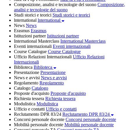
Composizione, analisi e tecnologie del suono
Composizione,
analisi e tecnologie del suono
Studi storici e teorici
Studi storici e teorici
lnternational
lnternational
News
News
Erasmus
Erasmus
Istituzioni partner
Istituzioni partner
International Masterclass
International Masterclass
Eventi internazionali
Eventi internazionali
Course Catalogue
Course Catalogue
Ufficio Relazioni Internazionali
Ufficio Relazioni
Internazionali
Biblioteca
Biblioteca
Presentazione
Presentazione
News e avvisi
News e avvisi
Regolamento
Regolamento
Catalogo
Catalogo
Proposte d'acquisto
Proposte d'acquisto
Richiesta tessera
Richiesta tessera
Modulistica
Modulistica
Ufficio e contatti
Ufficio e contatti
Reclutamento DPR 83/24
Reclutamento DPR 83/24
Concorsi personale docente
Concorsi personale docente
Mobilità personale docente
Mobilità personale docente
Concorsi personale TA
Concorsi personale TA