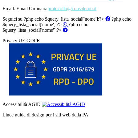
Email:
Email Ordinaria
protocollo@consalerno.it
Seguici su
?php echo $query_lista_social['nome'];?>
?php echo
$query_lista_social['nome'];?>
?php echo
$query_lista_social['nome'];?>
Privacy UE GDPR
Accessibilità AGID
Linee guida di design per i siti web della PA