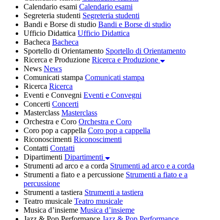
Calendario esami
Calendario esami
Segreteria studenti
Segreteria studenti
Bandi e Borse di studio
Bandi e Borse di studio
Ufficio Didattica
Ufficio Didattica
Bacheca
Bacheca
Sportello di Orientamento
Sportello di Orientamento
Ricerca e Produzione
Ricerca e Produzione
News
News
Comunicati stampa
Comunicati stampa
Ricerca
Ricerca
Eventi e Convegni
Eventi e Convegni
Concerti
Concerti
Masterclass
Masterclass
Orchestra e Coro
Orchestra e Coro
Coro pop a cappella
Coro pop a cappella
Riconoscimenti
Riconoscimenti
Contatti
Contatti
Dipartimenti
Dipartimenti
Strumenti ad arco e a corda
Strumenti ad arco e a corda
Strumenti a fiato e a percussione
Strumenti a fiato e a
percussione
Strumenti a tastiera
Strumenti a tastiera
Teatro musicale
Teatro musicale
Musica d’insieme
Musica d’insieme
Jazz & Pop Performance
Jazz & Pop Performance