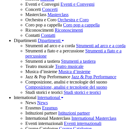
Eventi e Convegni
Eventi e Convegni
Concerti
Concerti
Masterclass
Masterclass
Orchestra e Coro
Orchestra e Coro
Coro pop a cappella
Coro pop a cappella
Riconoscimenti
Riconoscimenti
Contatti
Contatti
Dipartimenti
Dipartimenti
Strumenti ad arco e a corda
Strumenti ad arco e a corda
Strumenti a fiato e a percussione
Strumenti a fiato e a
percussione
Strumenti a tastiera
Strumenti a tastiera
Teatro musicale
Teatro musicale
Musica d’insieme
Musica d’insieme
Jazz & Pop Performance
Jazz & Pop Performance
Composizione, analisi e tecnologie del suono
Composizione, analisi e tecnologie del suono
Studi storici e teorici
Studi storici e teorici
lnternational
lnternational
News
News
Erasmus
Erasmus
Istituzioni partner
Istituzioni partner
International Masterclass
International Masterclass
Eventi internazionali
Eventi internazionali
Course Catalogue
Course Catalogue