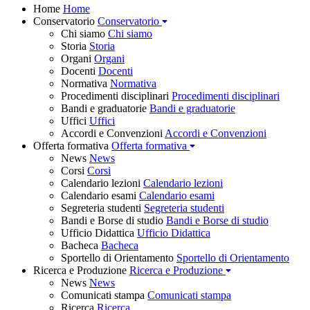
Home
Home
Conservatorio
Conservatorio
Chi siamo
Chi siamo
Storia
Storia
Organi
Organi
Docenti
Docenti
Normativa
Normativa
Procedimenti disciplinari
Procedimenti disciplinari
Bandi e graduatorie
Bandi e graduatorie
Uffici
Uffici
Accordi e Convenzioni
Accordi e Convenzioni
Offerta formativa
Offerta formativa
News
News
Corsi
Corsi
Calendario lezioni
Calendario lezioni
Calendario esami
Calendario esami
Segreteria studenti
Segreteria studenti
Bandi e Borse di studio
Bandi e Borse di studio
Ufficio Didattica
Ufficio Didattica
Bacheca
Bacheca
Sportello di Orientamento
Sportello di Orientamento
Ricerca e Produzione
Ricerca e Produzione
News
News
Comunicati stampa
Comunicati stampa
Ricerca
Ricerca