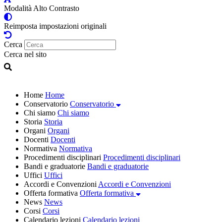
Modalità Alto Contrasto
Reimposta impostazioni originali
Cerca
Cerca nel sito
Home
Home
Conservatorio
Conservatorio
Chi siamo
Chi siamo
Storia
Storia
Organi
Organi
Docenti
Docenti
Normativa
Normativa
Procedimenti disciplinari
Procedimenti disciplinari
Bandi e graduatorie
Bandi e graduatorie
Uffici
Uffici
Accordi e Convenzioni
Accordi e Convenzioni
Offerta formativa
Offerta formativa
News
News
Corsi
Corsi
Calendario lezioni
Calendario lezioni