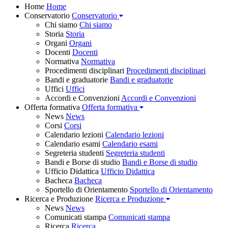
Home
Home
Conservatorio
Conservatorio
Chi siamo
Chi siamo
Storia
Storia
Organi
Organi
Docenti
Docenti
Normativa
Normativa
Procedimenti disciplinari
Procedimenti disciplinari
Bandi e graduatorie
Bandi e graduatorie
Uffici
Uffici
Accordi e Convenzioni
Accordi e Convenzioni
Offerta formativa
Offerta formativa
News
News
Corsi
Corsi
Calendario lezioni
Calendario lezioni
Calendario esami
Calendario esami
Segreteria studenti
Segreteria studenti
Bandi e Borse di studio
Bandi e Borse di studio
Ufficio Didattica
Ufficio Didattica
Bacheca
Bacheca
Sportello di Orientamento
Sportello di Orientamento
Ricerca e Produzione
Ricerca e Produzione
News
News
Comunicati stampa
Comunicati stampa
Ricerca
Ricerca