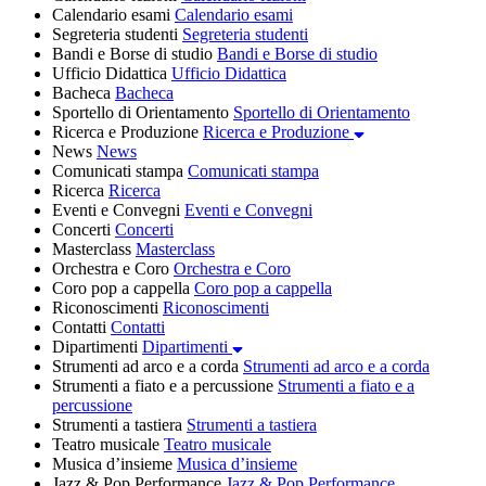
Calendario esami
Calendario esami
Segreteria studenti
Segreteria studenti
Bandi e Borse di studio
Bandi e Borse di studio
Ufficio Didattica
Ufficio Didattica
Bacheca
Bacheca
Sportello di Orientamento
Sportello di Orientamento
Ricerca e Produzione
Ricerca e Produzione
News
News
Comunicati stampa
Comunicati stampa
Ricerca
Ricerca
Eventi e Convegni
Eventi e Convegni
Concerti
Concerti
Masterclass
Masterclass
Orchestra e Coro
Orchestra e Coro
Coro pop a cappella
Coro pop a cappella
Riconoscimenti
Riconoscimenti
Contatti
Contatti
Dipartimenti
Dipartimenti
Strumenti ad arco e a corda
Strumenti ad arco e a corda
Strumenti a fiato e a percussione
Strumenti a fiato e a
percussione
Strumenti a tastiera
Strumenti a tastiera
Teatro musicale
Teatro musicale
Musica d’insieme
Musica d’insieme
Jazz & Pop Performance
Jazz & Pop Performance