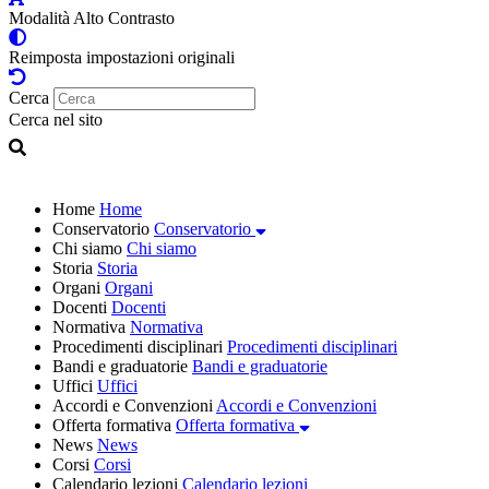
Modalità Alto Contrasto
Reimposta impostazioni originali
Cerca
Cerca nel sito
Home
Home
Conservatorio
Conservatorio
Chi siamo
Chi siamo
Storia
Storia
Organi
Organi
Docenti
Docenti
Normativa
Normativa
Procedimenti disciplinari
Procedimenti disciplinari
Bandi e graduatorie
Bandi e graduatorie
Uffici
Uffici
Accordi e Convenzioni
Accordi e Convenzioni
Offerta formativa
Offerta formativa
News
News
Corsi
Corsi
Calendario lezioni
Calendario lezioni