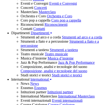
Eventi e Convegni
Eventi e Convegni
Concerti
Concerti
Masterclass
Masterclass
Orchestra e Coro
Orchestra e Coro
Coro pop a cappella
Coro pop a cappella
Riconoscimenti
Riconoscimenti
Contatti
Contatti
Dipartimenti
Dipartimenti
Strumenti ad arco e a corda
Strumenti ad arco e a corda
Strumenti a fiato e a percussione
Strumenti a fiato e a
percussione
Strumenti a tastiera
Strumenti a tastiera
Teatro musicale
Teatro musicale
Musica d’insieme
Musica d’insieme
Jazz & Pop Performance
Jazz & Pop Performance
Composizione, analisi e tecnologie del suono
Composizione, analisi e tecnologie del suono
Studi storici e teorici
Studi storici e teorici
lnternational
lnternational
News
News
Erasmus
Erasmus
Istituzioni partner
Istituzioni partner
International Masterclass
International Masterclass
Eventi internazionali
Eventi internazionali
Course Catalogue
Course Catalogue