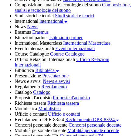
Composizione, analisi e tecnologie del suono
Composizione,
analisi e tecnologie del suono
Studi storici e teorici
Studi storici e teorici
lnternational
lnternational
News
News
Erasmus
Erasmus
Istituzioni partner
Istituzioni partner
International Masterclass
International Masterclass
Eventi internazionali
Eventi internazionali
Course Catalogue
Course Catalogue
Ufficio Relazioni Internazionali
Ufficio Relazioni
Internazionali
Biblioteca
Biblioteca
Presentazione
Presentazione
News e avvisi
News e avvisi
Regolamento
Regolamento
Catalogo
Catalogo
Proposte d'acquisto
Proposte d'acquisto
Richiesta tessera
Richiesta tessera
Modulistica
Modulistica
Ufficio e contatti
Ufficio e contatti
Reclutamento DPR 83/24
Reclutamento DPR 83/24
Concorsi personale docente
Concorsi personale docente
Mobilità personale docente
Mobilità personale docente
Concorsi personale TA
Concorsi personale TA