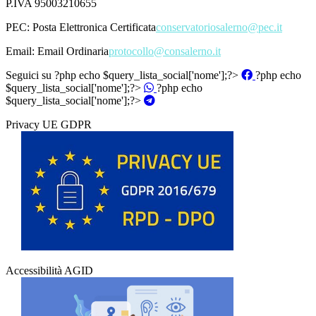
P.IVA 95003210655
PEC:
Posta Elettronica Certificata
conservatoriosalerno@pec.it
Email:
Email Ordinaria
protocollo@consalerno.it
Seguici su
?php echo $query_lista_social['nome'];?>
?php echo
$query_lista_social['nome'];?>
?php echo
$query_lista_social['nome'];?>
Privacy UE GDPR
Accessibilità AGID