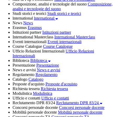
Composizione, analisi e tecnologie del suono
Composizione,
analisi e tecnologie del suono
Studi storici e teorici
Studi storici e teorici
lnternational
lnternational
News
News
Erasmus
Erasmus
Istituzioni partner
Istituzioni partner
International Masterclass
International Masterclass
Eventi internazionali
Eventi internazionali
Course Catalogue
Course Catalogue
Ufficio Relazioni Internazionali
Ufficio Relazioni
Internazionali
Biblioteca
Biblioteca
Presentazione
Presentazione
News e avvisi
News e avvisi
Regolamento
Regolamento
Catalogo
Catalogo
Proposte d'acquisto
Proposte d'acquisto
Richiesta tessera
Richiesta tessera
Modulistica
Modulistica
Ufficio e contatti
Ufficio e contatti
Reclutamento DPR 83/24
Reclutamento DPR 83/24
Concorsi personale docente
Concorsi personale docente
Mobilità personale docente
Mobilità personale docente
Concorsi personale TA
Concorsi personale TA