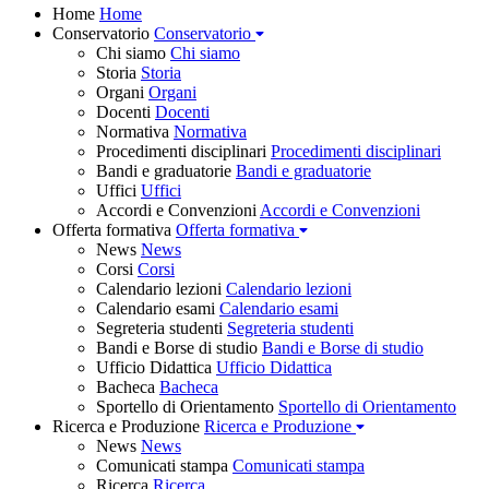
Home
Home
Conservatorio
Conservatorio
Chi siamo
Chi siamo
Storia
Storia
Organi
Organi
Docenti
Docenti
Normativa
Normativa
Procedimenti disciplinari
Procedimenti disciplinari
Bandi e graduatorie
Bandi e graduatorie
Uffici
Uffici
Accordi e Convenzioni
Accordi e Convenzioni
Offerta formativa
Offerta formativa
News
News
Corsi
Corsi
Calendario lezioni
Calendario lezioni
Calendario esami
Calendario esami
Segreteria studenti
Segreteria studenti
Bandi e Borse di studio
Bandi e Borse di studio
Ufficio Didattica
Ufficio Didattica
Bacheca
Bacheca
Sportello di Orientamento
Sportello di Orientamento
Ricerca e Produzione
Ricerca e Produzione
News
News
Comunicati stampa
Comunicati stampa
Ricerca
Ricerca