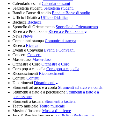
Calendario esami
Calendario esami
Segreteria studenti
Segreteria studenti
Bandi e Borse di studio
Bandi e Borse di studio
Ufficio Didattica
Ufficio Didattica
Bacheca
Bacheca
Sportello di Orientamento
Sportello di Orientamento
Ricerca e Produzione
Ricerca e Produzione
News
News
Comunicati stampa
Comunicati stampa
Ricerca
Ricerca
Eventi e Convegni
Eventi e Convegni
Concerti
Concerti
Masterclass
Masterclass
Orchestra e Coro
Orchestra e Coro
Coro pop a cappella
Coro pop a cappella
Riconoscimenti
Riconoscimenti
Contatti
Contatti
Dipartimenti
Dipartimenti
Strumenti ad arco e a corda
Strumenti ad arco e a corda
Strumenti a fiato e a percussione
Strumenti a fiato e a
percussione
Strumenti a tastiera
Strumenti a tastiera
Teatro musicale
Teatro musicale
Musica d’insieme
Musica d’insieme
Jazz & Pop Performance
Jazz & Pop Performance