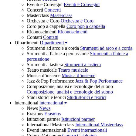
Eventi e Convegni
Eventi e Convegni
Concerti
Concerti
Masterclass
Masterclass
Orchestra e Coro
Orchestra e Coro
Coro pop a cappella
Coro pop a cappella
Riconoscimenti
Riconoscimenti
Contatti
Contatti
Dipartimenti
Dipartimenti
Strumenti ad arco e a corda
Strumenti ad arco e a corda
Strumenti a fiato e a percussione
Strumenti a fiato e a
percussione
Strumenti a tastiera
Strumenti a tastiera
Teatro musicale
Teatro musicale
Musica d’insieme
Musica d’insieme
Jazz & Pop Performance
Jazz & Pop Performance
Composizione, analisi e tecnologie del suono
Composizione, analisi e tecnologie del suono
Studi storici e teorici
Studi storici e teorici
lnternational
lnternational
News
News
Erasmus
Erasmus
Istituzioni partner
Istituzioni partner
International Masterclass
International Masterclass
Eventi internazionali
Eventi internazionali
Course Catalogue
Course Catalogue