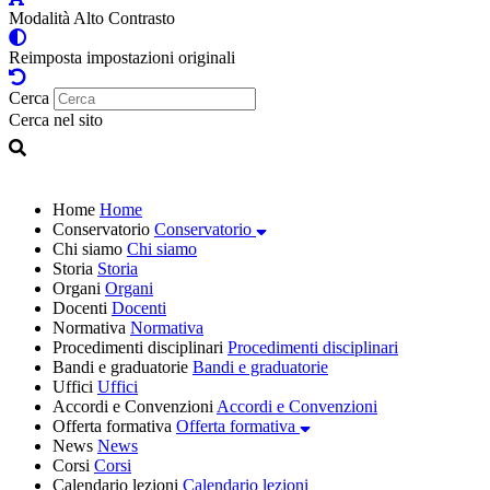
Modalità Alto Contrasto
Reimposta impostazioni originali
Cerca
Cerca nel sito
Home
Home
Conservatorio
Conservatorio
Chi siamo
Chi siamo
Storia
Storia
Organi
Organi
Docenti
Docenti
Normativa
Normativa
Procedimenti disciplinari
Procedimenti disciplinari
Bandi e graduatorie
Bandi e graduatorie
Uffici
Uffici
Accordi e Convenzioni
Accordi e Convenzioni
Offerta formativa
Offerta formativa
News
News
Corsi
Corsi
Calendario lezioni
Calendario lezioni