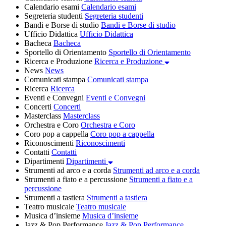
Calendario esami
Calendario esami
Segreteria studenti
Segreteria studenti
Bandi e Borse di studio
Bandi e Borse di studio
Ufficio Didattica
Ufficio Didattica
Bacheca
Bacheca
Sportello di Orientamento
Sportello di Orientamento
Ricerca e Produzione
Ricerca e Produzione
News
News
Comunicati stampa
Comunicati stampa
Ricerca
Ricerca
Eventi e Convegni
Eventi e Convegni
Concerti
Concerti
Masterclass
Masterclass
Orchestra e Coro
Orchestra e Coro
Coro pop a cappella
Coro pop a cappella
Riconoscimenti
Riconoscimenti
Contatti
Contatti
Dipartimenti
Dipartimenti
Strumenti ad arco e a corda
Strumenti ad arco e a corda
Strumenti a fiato e a percussione
Strumenti a fiato e a
percussione
Strumenti a tastiera
Strumenti a tastiera
Teatro musicale
Teatro musicale
Musica d’insieme
Musica d’insieme
Jazz & Pop Performance
Jazz & Pop Performance