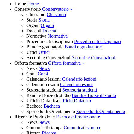
Home
Home
Conservatorio
Conservatorio
Chi siamo
Chi siamo
Storia
Storia
Organi
Organi
Docenti
Docenti
Normativa
Normativa
Procedimenti disciplinari
Procedimenti disciplinari
Bandi e graduatorie
Bandi e graduatorie
Uffici
Uffici
Accordi e Convenzioni
Accordi e Convenzioni
Offerta formativa
Offerta formativa
News
News
Corsi
Corsi
Calendario lezioni
Calendario lezioni
Calendario esami
Calendario esami
Segreteria studenti
Segreteria studenti
Bandi e Borse di studio
Bandi e Borse di studio
Ufficio Didattica
Ufficio Didattica
Bacheca
Bacheca
Sportello di Orientamento
Sportello di Orientamento
Ricerca e Produzione
Ricerca e Produzione
News
News
Comunicati stampa
Comunicati stampa
Ricerca
Ricerca