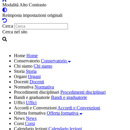
Modalità Alto Contrasto
Reimposta impostazioni originali
Cerca
Cerca nel sito
Home
Home
Conservatorio
Conservatorio
Chi siamo
Chi siamo
Storia
Storia
Organi
Organi
Docenti
Docenti
Normativa
Normativa
Procedimenti disciplinari
Procedimenti disciplinari
Bandi e graduatorie
Bandi e graduatorie
Uffici
Uffici
Accordi e Convenzioni
Accordi e Convenzioni
Offerta formativa
Offerta formativa
News
News
Corsi
Corsi
Calendario lezioni
Calendario lezioni