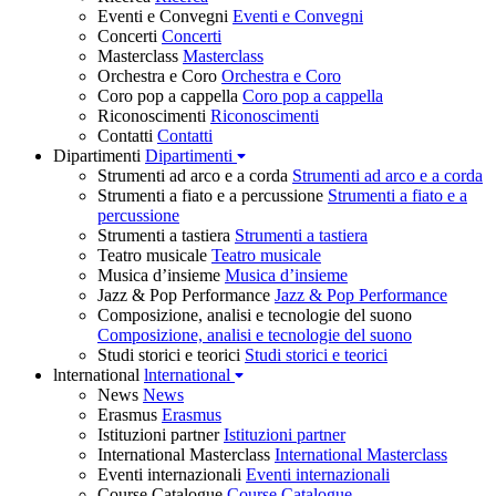
Eventi e Convegni
Eventi e Convegni
Concerti
Concerti
Masterclass
Masterclass
Orchestra e Coro
Orchestra e Coro
Coro pop a cappella
Coro pop a cappella
Riconoscimenti
Riconoscimenti
Contatti
Contatti
Dipartimenti
Dipartimenti
Strumenti ad arco e a corda
Strumenti ad arco e a corda
Strumenti a fiato e a percussione
Strumenti a fiato e a
percussione
Strumenti a tastiera
Strumenti a tastiera
Teatro musicale
Teatro musicale
Musica d’insieme
Musica d’insieme
Jazz & Pop Performance
Jazz & Pop Performance
Composizione, analisi e tecnologie del suono
Composizione, analisi e tecnologie del suono
Studi storici e teorici
Studi storici e teorici
lnternational
lnternational
News
News
Erasmus
Erasmus
Istituzioni partner
Istituzioni partner
International Masterclass
International Masterclass
Eventi internazionali
Eventi internazionali
Course Catalogue
Course Catalogue