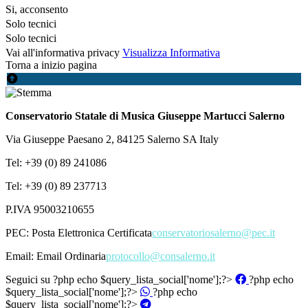
Si, acconsento
Solo tecnici
Solo tecnici
Vai all'informativa privacy
Visualizza Informativa
Torna a inizio pagina
Conservatorio Statale di Musica Giuseppe Martucci Salerno
Via Giuseppe Paesano 2, 84125 Salerno SA Italy
Tel: +39 (0) 89 241086
Tel: +39 (0) 89 237713
P.IVA 95003210655
PEC:
Posta Elettronica Certificata
conservatoriosalerno@pec.it
Email:
Email Ordinaria
protocollo@consalerno.it
Seguici su
?php echo $query_lista_social['nome'];?>
?php echo
$query_lista_social['nome'];?>
?php echo
$query_lista_social['nome'];?>