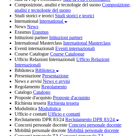
Composizione, analisi e tecnologie del suono
Composizione,
analisi e tecnologie del suono
Studi storici e teorici
Studi storici e teorici
lnternational
lnternational
News
News
Erasmus
Erasmus
Istituzioni partner
Istituzioni partner
International Masterclass
International Masterclass
Eventi internazionali
Eventi internazionali
Course Catalogue
Course Catalogue
Ufficio Relazioni Internazionali
Ufficio Relazioni
Internazionali
Biblioteca
Biblioteca
Presentazione
Presentazione
News e avvisi
News e avvisi
Regolamento
Regolamento
Catalogo
Catalogo
Proposte d'acquisto
Proposte d'acquisto
Richiesta tessera
Richiesta tessera
Modulistica
Modulistica
Ufficio e contatti
Ufficio e contatti
Reclutamento DPR 83/24
Reclutamento DPR 83/24
Concorsi personale docente
Concorsi personale docente
Mobilità personale docente
Mobilità personale docente
Concorsi personale TA
Concorsi personale TA