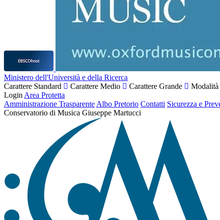
Ministero dell'Università e della Ricerca
Carattere Standard
Carattere Medio
Carattere Grande
Modalità
Login
Area Protetta
Amministrazione Trasparente
Albo Pretorio
Contatti
Sicurezza e Prev
Conservatorio di Musica Giuseppe Martucci