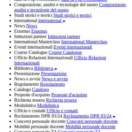
Composizione, analisi e tecnologie del suono
Composizione,
analisi e tecnologie del suono
Studi storici e teorici
Studi storici e teorici
lnternational
lnternational
News
News
Erasmus
Erasmus
Istituzioni partner
Istituzioni partner
International Masterclass
International Masterclass
Eventi internazionali
Eventi internazionali
Course Catalogue
Course Catalogue
Ufficio Relazioni Internazionali
Ufficio Relazioni
Internazionali
Biblioteca
Biblioteca
Presentazione
Presentazione
News e avvisi
News e avvisi
Regolamento
Regolamento
Catalogo
Catalogo
Proposte d'acquisto
Proposte d'acquisto
Richiesta tessera
Richiesta tessera
Modulistica
Modulistica
Ufficio e contatti
Ufficio e contatti
Reclutamento DPR 83/24
Reclutamento DPR 83/24
Concorsi personale docente
Concorsi personale docente
Mobilità personale docente
Mobilità personale docente
Concorsi personale TA
Concorsi personale TA