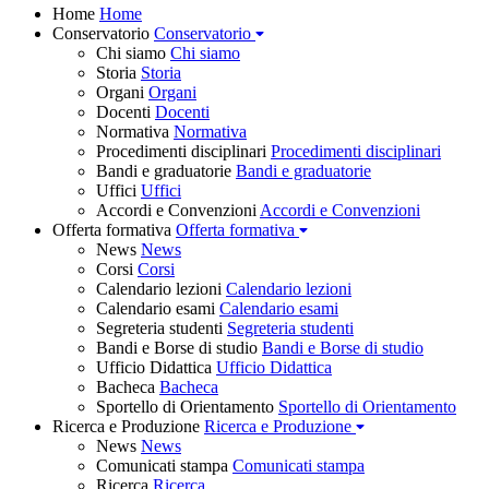
Home
Home
Conservatorio
Conservatorio
Chi siamo
Chi siamo
Storia
Storia
Organi
Organi
Docenti
Docenti
Normativa
Normativa
Procedimenti disciplinari
Procedimenti disciplinari
Bandi e graduatorie
Bandi e graduatorie
Uffici
Uffici
Accordi e Convenzioni
Accordi e Convenzioni
Offerta formativa
Offerta formativa
News
News
Corsi
Corsi
Calendario lezioni
Calendario lezioni
Calendario esami
Calendario esami
Segreteria studenti
Segreteria studenti
Bandi e Borse di studio
Bandi e Borse di studio
Ufficio Didattica
Ufficio Didattica
Bacheca
Bacheca
Sportello di Orientamento
Sportello di Orientamento
Ricerca e Produzione
Ricerca e Produzione
News
News
Comunicati stampa
Comunicati stampa
Ricerca
Ricerca