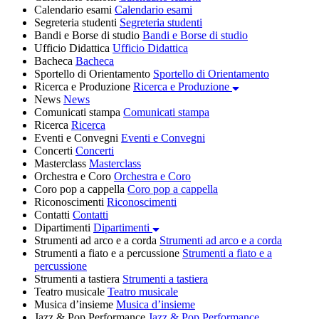
Calendario esami
Calendario esami
Segreteria studenti
Segreteria studenti
Bandi e Borse di studio
Bandi e Borse di studio
Ufficio Didattica
Ufficio Didattica
Bacheca
Bacheca
Sportello di Orientamento
Sportello di Orientamento
Ricerca e Produzione
Ricerca e Produzione
News
News
Comunicati stampa
Comunicati stampa
Ricerca
Ricerca
Eventi e Convegni
Eventi e Convegni
Concerti
Concerti
Masterclass
Masterclass
Orchestra e Coro
Orchestra e Coro
Coro pop a cappella
Coro pop a cappella
Riconoscimenti
Riconoscimenti
Contatti
Contatti
Dipartimenti
Dipartimenti
Strumenti ad arco e a corda
Strumenti ad arco e a corda
Strumenti a fiato e a percussione
Strumenti a fiato e a
percussione
Strumenti a tastiera
Strumenti a tastiera
Teatro musicale
Teatro musicale
Musica d’insieme
Musica d’insieme
Jazz & Pop Performance
Jazz & Pop Performance