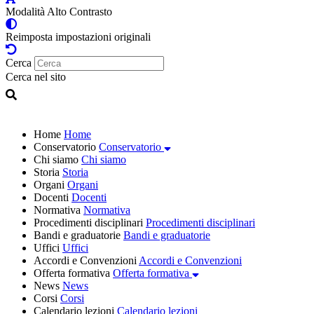
Modalità Alto Contrasto
Reimposta impostazioni originali
Cerca
Cerca nel sito
Home
Home
Conservatorio
Conservatorio
Chi siamo
Chi siamo
Storia
Storia
Organi
Organi
Docenti
Docenti
Normativa
Normativa
Procedimenti disciplinari
Procedimenti disciplinari
Bandi e graduatorie
Bandi e graduatorie
Uffici
Uffici
Accordi e Convenzioni
Accordi e Convenzioni
Offerta formativa
Offerta formativa
News
News
Corsi
Corsi
Calendario lezioni
Calendario lezioni