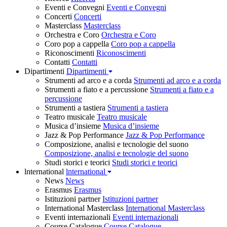
Eventi e Convegni
Eventi e Convegni
Concerti
Concerti
Masterclass
Masterclass
Orchestra e Coro
Orchestra e Coro
Coro pop a cappella
Coro pop a cappella
Riconoscimenti
Riconoscimenti
Contatti
Contatti
Dipartimenti
Dipartimenti
Strumenti ad arco e a corda
Strumenti ad arco e a corda
Strumenti a fiato e a percussione
Strumenti a fiato e a
percussione
Strumenti a tastiera
Strumenti a tastiera
Teatro musicale
Teatro musicale
Musica d’insieme
Musica d’insieme
Jazz & Pop Performance
Jazz & Pop Performance
Composizione, analisi e tecnologie del suono
Composizione, analisi e tecnologie del suono
Studi storici e teorici
Studi storici e teorici
lnternational
lnternational
News
News
Erasmus
Erasmus
Istituzioni partner
Istituzioni partner
International Masterclass
International Masterclass
Eventi internazionali
Eventi internazionali
Course Catalogue
Course Catalogue