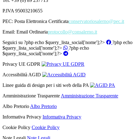
Tel: +39 (0) 89 237713
P.IVA 95003210655
PEC:
Posta Elettronica Certificata
conservatoriosalerno@pec.it
Email:
Email Ordinaria
protocollo@consalerno.it
Seguici su
?php echo $query_lista_social['nome'];?>
?php echo
$query_lista_social['nome'];?>
?php echo
$query_lista_social['nome'];?>
Privacy UE GDPR
Accessibilità AGID
Linee guida di design per i siti web della PA
Amministrazione Trasparente
Amministrazione Trasparente
Albo Pretorio
Albo Pretorio
Informativa Privacy
Informativa Privacy
Cookie Policy
Cookie Policy
Note Legali
Note Legali