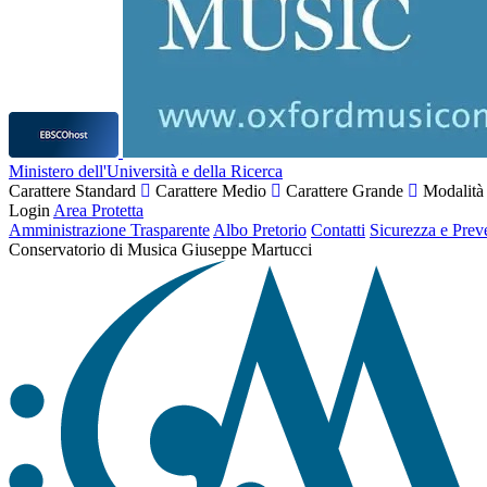
Ministero dell'Università e della Ricerca
Carattere Standard
Carattere Medio
Carattere Grande
Modalità
Login
Area Protetta
Amministrazione Trasparente
Albo Pretorio
Contatti
Sicurezza e Prev
Conservatorio di Musica Giuseppe Martucci