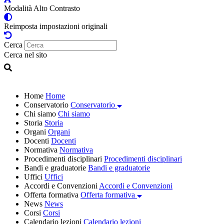
Modalità Alto Contrasto
Reimposta impostazioni originali
Cerca
Cerca nel sito
Home
Home
Conservatorio
Conservatorio
Chi siamo
Chi siamo
Storia
Storia
Organi
Organi
Docenti
Docenti
Normativa
Normativa
Procedimenti disciplinari
Procedimenti disciplinari
Bandi e graduatorie
Bandi e graduatorie
Uffici
Uffici
Accordi e Convenzioni
Accordi e Convenzioni
Offerta formativa
Offerta formativa
News
News
Corsi
Corsi
Calendario lezioni
Calendario lezioni