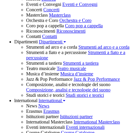
Eventi e Convegni
Eventi e Convegni
Concerti
Concerti
Masterclass
Masterclass
Orchestra e Coro
Orchestra e Coro
Coro pop a cappella
Coro pop a cappella
Riconoscimenti
Riconoscimenti
Contatti
Contatti
Dipartimenti
Dipartimenti
Strumenti ad arco e a corda
Strumenti ad arco e a corda
Strumenti a fiato e a percussione
Strumenti a fiato e a
percussione
Strumenti a tastiera
Strumenti a tastiera
Teatro musicale
Teatro musicale
Musica d’insieme
Musica d’insieme
Jazz & Pop Performance
Jazz & Pop Performance
Composizione, analisi e tecnologie del suono
Composizione, analisi e tecnologie del suono
Studi storici e teorici
Studi storici e teorici
lnternational
lnternational
News
News
Erasmus
Erasmus
Istituzioni partner
Istituzioni partner
International Masterclass
International Masterclass
Eventi internazionali
Eventi internazionali
Course Catalogue
Course Catalogue