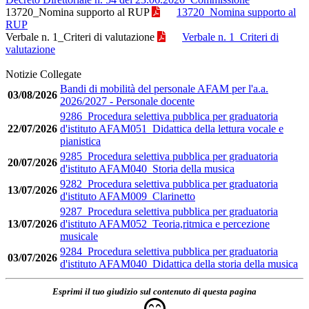
13720_Nomina supporto al RUP
13720_Nomina supporto al
RUP
Verbale n. 1_Criteri di valutazione
Verbale n. 1_Criteri di
valutazione
Notizie Collegate
Bandi di mobilità del personale AFAM per l'a.a.
03/08/2026
2026/2027 - Personale docente
9286_Procedura selettiva pubblica per graduatoria
22/07/2026
d'istituto AFAM051_Didattica della lettura vocale e
pianistica
9285_Procedura selettiva pubblica per graduatoria
20/07/2026
d'istituto AFAM040_Storia della musica
9282_Procedura selettiva pubblica per graduatoria
13/07/2026
d'istituto AFAM009_Clarinetto
9287_Procedura selettiva pubblica per graduatoria
13/07/2026
d'istituto AFAM052_Teoria,ritmica e percezione
musicale
9284_Procedura selettiva pubblica per graduatoria
03/07/2026
d'istituto AFAM040_Didattica della storia della musica
Esprimi il tuo giudizio sul contenuto di questa pagina