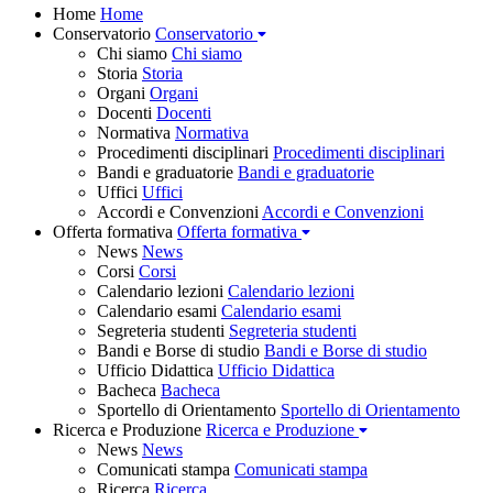
Home
Home
Conservatorio
Conservatorio
Chi siamo
Chi siamo
Storia
Storia
Organi
Organi
Docenti
Docenti
Normativa
Normativa
Procedimenti disciplinari
Procedimenti disciplinari
Bandi e graduatorie
Bandi e graduatorie
Uffici
Uffici
Accordi e Convenzioni
Accordi e Convenzioni
Offerta formativa
Offerta formativa
News
News
Corsi
Corsi
Calendario lezioni
Calendario lezioni
Calendario esami
Calendario esami
Segreteria studenti
Segreteria studenti
Bandi e Borse di studio
Bandi e Borse di studio
Ufficio Didattica
Ufficio Didattica
Bacheca
Bacheca
Sportello di Orientamento
Sportello di Orientamento
Ricerca e Produzione
Ricerca e Produzione
News
News
Comunicati stampa
Comunicati stampa
Ricerca
Ricerca