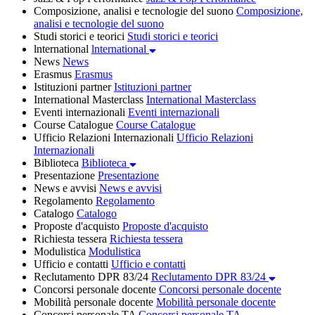
Composizione, analisi e tecnologie del suono
Composizione,
analisi e tecnologie del suono
Studi storici e teorici
Studi storici e teorici
lnternational
lnternational
News
News
Erasmus
Erasmus
Istituzioni partner
Istituzioni partner
International Masterclass
International Masterclass
Eventi internazionali
Eventi internazionali
Course Catalogue
Course Catalogue
Ufficio Relazioni Internazionali
Ufficio Relazioni
Internazionali
Biblioteca
Biblioteca
Presentazione
Presentazione
News e avvisi
News e avvisi
Regolamento
Regolamento
Catalogo
Catalogo
Proposte d'acquisto
Proposte d'acquisto
Richiesta tessera
Richiesta tessera
Modulistica
Modulistica
Ufficio e contatti
Ufficio e contatti
Reclutamento DPR 83/24
Reclutamento DPR 83/24
Concorsi personale docente
Concorsi personale docente
Mobilità personale docente
Mobilità personale docente
Concorsi personale TA
Concorsi personale TA