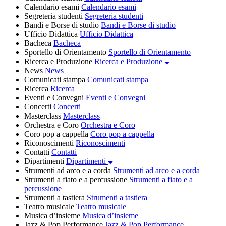
Calendario esami
Calendario esami
Segreteria studenti
Segreteria studenti
Bandi e Borse di studio
Bandi e Borse di studio
Ufficio Didattica
Ufficio Didattica
Bacheca
Bacheca
Sportello di Orientamento
Sportello di Orientamento
Ricerca e Produzione
Ricerca e Produzione
News
News
Comunicati stampa
Comunicati stampa
Ricerca
Ricerca
Eventi e Convegni
Eventi e Convegni
Concerti
Concerti
Masterclass
Masterclass
Orchestra e Coro
Orchestra e Coro
Coro pop a cappella
Coro pop a cappella
Riconoscimenti
Riconoscimenti
Contatti
Contatti
Dipartimenti
Dipartimenti
Strumenti ad arco e a corda
Strumenti ad arco e a corda
Strumenti a fiato e a percussione
Strumenti a fiato e a
percussione
Strumenti a tastiera
Strumenti a tastiera
Teatro musicale
Teatro musicale
Musica d’insieme
Musica d’insieme
Jazz & Pop Performance
Jazz & Pop Performance