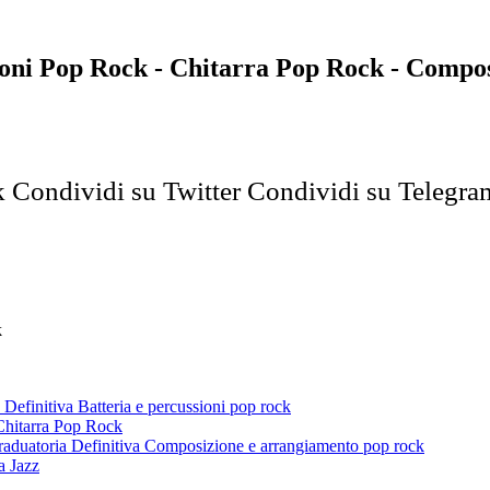
sioni Pop Rock - Chitarra Pop Rock - Compo
k
Condividi su Twitter
Condividi su Telegra
k
 Definitiva Batteria e percussioni pop rock
Chitarra Pop Rock
aduatoria Definitiva Composizione e arrangiamento pop rock
a Jazz