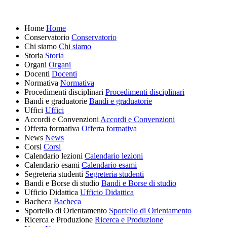
Home
Home
Conservatorio
Conservatorio
Chi siamo
Chi siamo
Storia
Storia
Organi
Organi
Docenti
Docenti
Normativa
Normativa
Procedimenti disciplinari
Procedimenti disciplinari
Bandi e graduatorie
Bandi e graduatorie
Uffici
Uffici
Accordi e Convenzioni
Accordi e Convenzioni
Offerta formativa
Offerta formativa
News
News
Corsi
Corsi
Calendario lezioni
Calendario lezioni
Calendario esami
Calendario esami
Segreteria studenti
Segreteria studenti
Bandi e Borse di studio
Bandi e Borse di studio
Ufficio Didattica
Ufficio Didattica
Bacheca
Bacheca
Sportello di Orientamento
Sportello di Orientamento
Ricerca e Produzione
Ricerca e Produzione