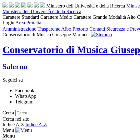
Ministero dell'Università e della Ricerca
Ministe
Ministero dell'Università e della Ricerca
Carattere Standard
Carattere Medio
Carattere Grande
Modalità Alto C
Login
Area Protetta
Amministrazione Trasparente
Albo Pretorio
Contatti
Sicurezza e Prev
Conservatorio di Musica Giuseppe Martucci
Conservatorio di Musica Giuse
Salerno
Seguici su
Facebook
WhatsApp
Telegram
Cerca
Cerca nel sito
Indice A-Z
Indice A-Z
Menu
Menu