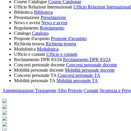
Course Catalogue
Course Catalogue
Ufficio Relazioni Internazionali
Ufficio Relazioni Internazional
Biblioteca
Biblioteca
Presentazione
Presentazione
News e avvisi
News e avvisi
Regolamento
Regolamento
Catalogo
Catalogo
Proposte d'acquisto
Proposte d'acquisto
Richiesta tessera
Richiesta tessera
Modulistica
Modulistica
Ufficio e contatti
Ufficio e contatti
Reclutamento DPR 83/24
Reclutamento DPR 83/24
Concorsi personale docente
Concorsi personale docente
Mobilità personale docente
Mobilità personale docente
Concorsi personale TA
Concorsi personale TA
Mobilità personale TA
Mobilità personale TA
Amministrazione Trasparente
Albo Pretorio
Contatti
Sicurezza e Prev