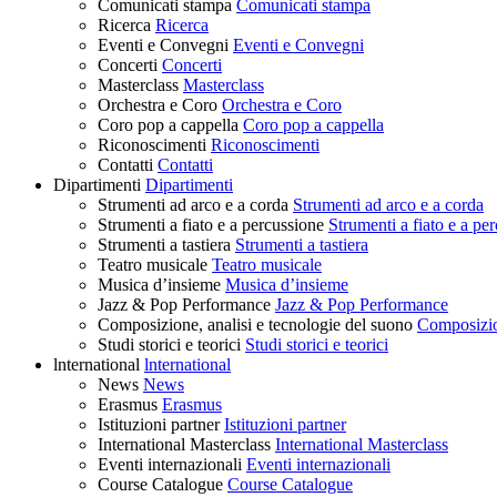
Comunicati stampa
Comunicati stampa
Ricerca
Ricerca
Eventi e Convegni
Eventi e Convegni
Concerti
Concerti
Masterclass
Masterclass
Orchestra e Coro
Orchestra e Coro
Coro pop a cappella
Coro pop a cappella
Riconoscimenti
Riconoscimenti
Contatti
Contatti
Dipartimenti
Dipartimenti
Strumenti ad arco e a corda
Strumenti ad arco e a corda
Strumenti a fiato e a percussione
Strumenti a fiato e a pe
Strumenti a tastiera
Strumenti a tastiera
Teatro musicale
Teatro musicale
Musica d’insieme
Musica d’insieme
Jazz & Pop Performance
Jazz & Pop Performance
Composizione, analisi e tecnologie del suono
Composizion
Studi storici e teorici
Studi storici e teorici
lnternational
lnternational
News
News
Erasmus
Erasmus
Istituzioni partner
Istituzioni partner
International Masterclass
International Masterclass
Eventi internazionali
Eventi internazionali
Course Catalogue
Course Catalogue