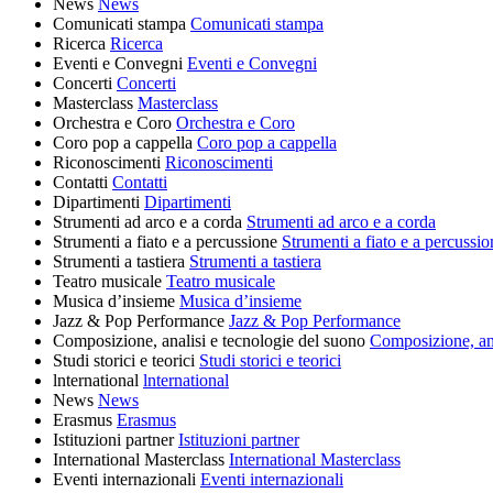
News
News
Comunicati stampa
Comunicati stampa
Ricerca
Ricerca
Eventi e Convegni
Eventi e Convegni
Concerti
Concerti
Masterclass
Masterclass
Orchestra e Coro
Orchestra e Coro
Coro pop a cappella
Coro pop a cappella
Riconoscimenti
Riconoscimenti
Contatti
Contatti
Dipartimenti
Dipartimenti
Strumenti ad arco e a corda
Strumenti ad arco e a corda
Strumenti a fiato e a percussione
Strumenti a fiato e a percussio
Strumenti a tastiera
Strumenti a tastiera
Teatro musicale
Teatro musicale
Musica d’insieme
Musica d’insieme
Jazz & Pop Performance
Jazz & Pop Performance
Composizione, analisi e tecnologie del suono
Composizione, ana
Studi storici e teorici
Studi storici e teorici
lnternational
lnternational
News
News
Erasmus
Erasmus
Istituzioni partner
Istituzioni partner
International Masterclass
International Masterclass
Eventi internazionali
Eventi internazionali