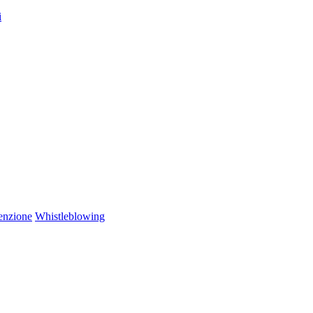
i
enzione
Whistleblowing