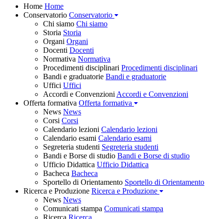
Home
Home
Conservatorio
Conservatorio
Chi siamo
Chi siamo
Storia
Storia
Organi
Organi
Docenti
Docenti
Normativa
Normativa
Procedimenti disciplinari
Procedimenti disciplinari
Bandi e graduatorie
Bandi e graduatorie
Uffici
Uffici
Accordi e Convenzioni
Accordi e Convenzioni
Offerta formativa
Offerta formativa
News
News
Corsi
Corsi
Calendario lezioni
Calendario lezioni
Calendario esami
Calendario esami
Segreteria studenti
Segreteria studenti
Bandi e Borse di studio
Bandi e Borse di studio
Ufficio Didattica
Ufficio Didattica
Bacheca
Bacheca
Sportello di Orientamento
Sportello di Orientamento
Ricerca e Produzione
Ricerca e Produzione
News
News
Comunicati stampa
Comunicati stampa
Ricerca
Ricerca