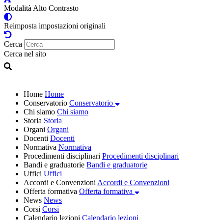
Modalità Alto Contrasto
Reimposta impostazioni originali
Cerca
Cerca nel sito
Home
Home
Conservatorio
Conservatorio
Chi siamo
Chi siamo
Storia
Storia
Organi
Organi
Docenti
Docenti
Normativa
Normativa
Procedimenti disciplinari
Procedimenti disciplinari
Bandi e graduatorie
Bandi e graduatorie
Uffici
Uffici
Accordi e Convenzioni
Accordi e Convenzioni
Offerta formativa
Offerta formativa
News
News
Corsi
Corsi
Calendario lezioni
Calendario lezioni