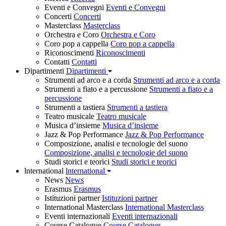
Eventi e Convegni
Eventi e Convegni
Concerti
Concerti
Masterclass
Masterclass
Orchestra e Coro
Orchestra e Coro
Coro pop a cappella
Coro pop a cappella
Riconoscimenti
Riconoscimenti
Contatti
Contatti
Dipartimenti
Dipartimenti
Strumenti ad arco e a corda
Strumenti ad arco e a corda
Strumenti a fiato e a percussione
Strumenti a fiato e a
percussione
Strumenti a tastiera
Strumenti a tastiera
Teatro musicale
Teatro musicale
Musica d’insieme
Musica d’insieme
Jazz & Pop Performance
Jazz & Pop Performance
Composizione, analisi e tecnologie del suono
Composizione, analisi e tecnologie del suono
Studi storici e teorici
Studi storici e teorici
lnternational
lnternational
News
News
Erasmus
Erasmus
Istituzioni partner
Istituzioni partner
International Masterclass
International Masterclass
Eventi internazionali
Eventi internazionali
Course Catalogue
Course Catalogue