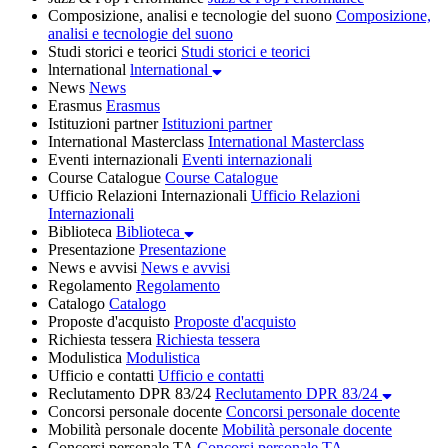
Composizione, analisi e tecnologie del suono
Composizione,
analisi e tecnologie del suono
Studi storici e teorici
Studi storici e teorici
lnternational
lnternational
News
News
Erasmus
Erasmus
Istituzioni partner
Istituzioni partner
International Masterclass
International Masterclass
Eventi internazionali
Eventi internazionali
Course Catalogue
Course Catalogue
Ufficio Relazioni Internazionali
Ufficio Relazioni
Internazionali
Biblioteca
Biblioteca
Presentazione
Presentazione
News e avvisi
News e avvisi
Regolamento
Regolamento
Catalogo
Catalogo
Proposte d'acquisto
Proposte d'acquisto
Richiesta tessera
Richiesta tessera
Modulistica
Modulistica
Ufficio e contatti
Ufficio e contatti
Reclutamento DPR 83/24
Reclutamento DPR 83/24
Concorsi personale docente
Concorsi personale docente
Mobilità personale docente
Mobilità personale docente
Concorsi personale TA
Concorsi personale TA