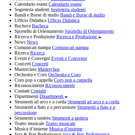
Calendario esami
Calendario esami
Segreteria studenti
Segreteria studenti
Bandi e Borse di studio
Bandi e Borse di studio
Ufficio Didattica
Ufficio Didattica
Bacheca
Bacheca
Sportello di Orientamento
Sportello di Orientamento
Ricerca e Produzione
Ricerca e Produzione
News
News
Comunicati stampa
Comunicati stampa
Ricerca
Ricerca
Eventi e Convegni
Eventi e Convegni
Concerti
Concerti
Masterclass
Masterclass
Orchestra e Coro
Orchestra e Coro
Coro pop a cappella
Coro pop a cappella
Riconoscimenti
Riconoscimenti
Contatti
Contatti
Dipartimenti
Dipartimenti
Strumenti ad arco e a corda
Strumenti ad arco e a corda
Strumenti a fiato e a percussione
Strumenti a fiato e a
percussione
Strumenti a tastiera
Strumenti a tastiera
Teatro musicale
Teatro musicale
Musica d’insieme
Musica d’insieme
Jazz & Pop Performance
Jazz & Pop Performance