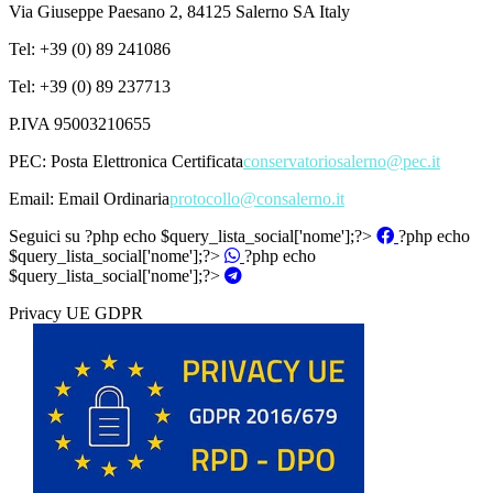
Via Giuseppe Paesano 2, 84125 Salerno SA Italy
Tel: +39 (0) 89 241086
Tel: +39 (0) 89 237713
P.IVA 95003210655
PEC:
Posta Elettronica Certificata
conservatoriosalerno@pec.it
Email:
Email Ordinaria
protocollo@consalerno.it
Seguici su
?php echo $query_lista_social['nome'];?>
?php echo
$query_lista_social['nome'];?>
?php echo
$query_lista_social['nome'];?>
Privacy UE GDPR