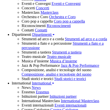
Eventi e Convegni
Eventi e Convegni
Concerti
Concerti
Masterclass
Masterclass
Orchestra e Coro
Orchestra e Coro
Coro pop a cappella
Coro pop a cappella
Riconoscimenti
Riconoscimenti
Contatti
Contatti
Dipartimenti
Dipartimenti
Strumenti ad arco e a corda
Strumenti ad arco e a corda
Strumenti a fiato e a percussione
Strumenti a fiato e a
percussione
Strumenti a tastiera
Strumenti a tastiera
Teatro musicale
Teatro musicale
Musica d’insieme
Musica d’insieme
Jazz & Pop Performance
Jazz & Pop Performance
Composizione, analisi e tecnologie del suono
Composizione, analisi e tecnologie del suono
Studi storici e teorici
Studi storici e teorici
lnternational
lnternational
News
News
Erasmus
Erasmus
Istituzioni partner
Istituzioni partner
International Masterclass
International Masterclass
Eventi internazionali
Eventi internazionali
Course Catalogue
Course Catalogue