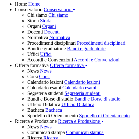
Home
Home
Conservatorio
Conservatorio
Chi siamo
Chi siamo
Storia
Storia
Organi
Organi
Docenti
Docenti
Normativa
Normativa
Procedimenti disciplinari
Procedimenti disciplinari
Bandi e graduatorie
Bandi e graduatorie
Uffici
Uffici
Accordi e Convenzioni
Accordi e Convenzioni
Offerta formativa
Offerta formativa
News
News
Corsi
Corsi
Calendario lezioni
Calendario lezioni
Calendario esami
Calendario esami
Segreteria studenti
Segreteria studenti
Bandi e Borse di studio
Bandi e Borse di studio
Ufficio Didattica
Ufficio Didattica
Bacheca
Bacheca
Sportello di Orientamento
Sportello di Orientamento
Ricerca e Produzione
Ricerca e Produzione
News
News
Comunicati stampa
Comunicati stampa
Ricerca
Ricerca