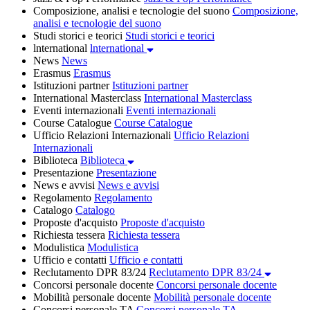
Composizione, analisi e tecnologie del suono
Composizione,
analisi e tecnologie del suono
Studi storici e teorici
Studi storici e teorici
lnternational
lnternational
News
News
Erasmus
Erasmus
Istituzioni partner
Istituzioni partner
International Masterclass
International Masterclass
Eventi internazionali
Eventi internazionali
Course Catalogue
Course Catalogue
Ufficio Relazioni Internazionali
Ufficio Relazioni
Internazionali
Biblioteca
Biblioteca
Presentazione
Presentazione
News e avvisi
News e avvisi
Regolamento
Regolamento
Catalogo
Catalogo
Proposte d'acquisto
Proposte d'acquisto
Richiesta tessera
Richiesta tessera
Modulistica
Modulistica
Ufficio e contatti
Ufficio e contatti
Reclutamento DPR 83/24
Reclutamento DPR 83/24
Concorsi personale docente
Concorsi personale docente
Mobilità personale docente
Mobilità personale docente
Concorsi personale TA
Concorsi personale TA