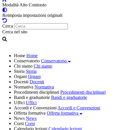
Modalità Alto Contrasto
Reimposta impostazioni originali
Cerca
Cerca nel sito
Home
Home
Conservatorio
Conservatorio
Chi siamo
Chi siamo
Storia
Storia
Organi
Organi
Docenti
Docenti
Normativa
Normativa
Procedimenti disciplinari
Procedimenti disciplinari
Bandi e graduatorie
Bandi e graduatorie
Uffici
Uffici
Accordi e Convenzioni
Accordi e Convenzioni
Offerta formativa
Offerta formativa
News
News
Corsi
Corsi
Calendario lezioni
Calendario lezioni