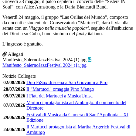
Giovedì 23 maggio, il palco ospiterà il concerto delle “Sisters IN
Soul”, con Alice Armstrong e la Daria Biancardi Band.
Venerdì 24 maggio, il gruppo “Las Orillas del Mundo”, composto
da docenti e studenti del Conservatorio “Martucci”, darà il via alla
serata con un
Viaggio nelle musiche popolari
, seguito dall'esibizione
dei Dirotta su Cuba, band simbolo del
funky
italiano.
L’ingresso è gratuito.
Allegati
Manifesto_SalernoJazzFestival 2024 (1).jpg
Manifesto_SalernoJazzFestival 2024 (1).jpg
Notizie Collegate
02/08/2026
Duo FiSax di scena a San Giovanni a Piro
28/07/2026
Il "Martucci" omaggia Pino Mango
09/07/2026
I Fiati del Martucci a MusicaUnisa
Martucci protagonista ad Amburgo: il commento del
07/07/2026
Direttore
Festival di Musica da Camera di Sant’Apollonia – XI
29/06/2026
Edizione
Il Martucci protagonista al Martha Argerich Festival di
24/06/2026
Amburgo