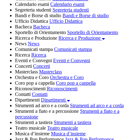
Calendario esami
Calendario esami
Segreteria studenti
Segreteria studenti
Bandi e Borse di studio
Bandi e Borse di studio
Ufficio Didattica
Ufficio Didattica
Bacheca
Bacheca
Sportello di Orientamento
Sportello di Orientamento
Ricerca e Produzione
Ricerca e Produzione
News
News
Comunicati stampa
Comunicati stampa
Ricerca
Ricerca
Eventi e Convegni
Eventi e Convegni
Concerti
Concerti
Masterclass
Masterclass
Orchestra e Coro
Orchestra e Coro
Coro pop a cappella
Coro pop a cappella
Riconoscimenti
Riconoscimenti
Contatti
Contatti
Dipartimenti
Dipartimenti
Strumenti ad arco e a corda
Strumenti ad arco e a corda
Strumenti a fiato e a percussione
Strumenti a fiato e a
percussione
Strumenti a tastiera
Strumenti a tastiera
Teatro musicale
Teatro musicale
Musica d’insieme
Musica d’insieme
Jazz & Pop Performance
Jazz & Pop Performance