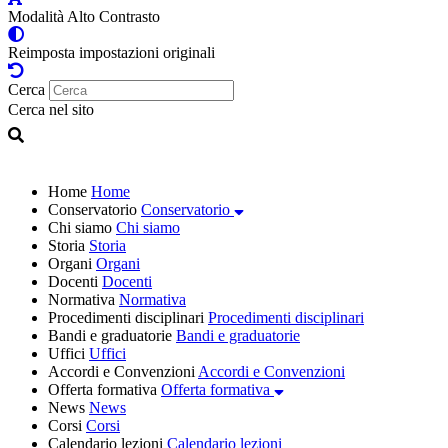
Modalità Alto Contrasto
Reimposta impostazioni originali
Cerca
Cerca nel sito
Home
Home
Conservatorio
Conservatorio
Chi siamo
Chi siamo
Storia
Storia
Organi
Organi
Docenti
Docenti
Normativa
Normativa
Procedimenti disciplinari
Procedimenti disciplinari
Bandi e graduatorie
Bandi e graduatorie
Uffici
Uffici
Accordi e Convenzioni
Accordi e Convenzioni
Offerta formativa
Offerta formativa
News
News
Corsi
Corsi
Calendario lezioni
Calendario lezioni