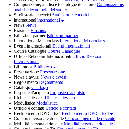
Composizione, analisi e tecnologie del suono
Composizione,
analisi e tecnologie del suono
Studi storici e teorici
Studi storici e teorici
lnternational
lnternational
News
News
Erasmus
Erasmus
Istituzioni partner
Istituzioni partner
International Masterclass
International Masterclass
Eventi internazionali
Eventi internazionali
Course Catalogue
Course Catalogue
Ufficio Relazioni Internazionali
Ufficio Relazioni
Internazionali
Biblioteca
Biblioteca
Presentazione
Presentazione
News e avvisi
News e avvisi
Regolamento
Regolamento
Catalogo
Catalogo
Proposte d'acquisto
Proposte d'acquisto
Richiesta tessera
Richiesta tessera
Modulistica
Modulistica
Ufficio e contatti
Ufficio e contatti
Reclutamento DPR 83/24
Reclutamento DPR 83/24
Concorsi personale docente
Concorsi personale docente
Mobilità personale docente
Mobilità personale docente
Concorsi personale TA
Concorsi personale TA