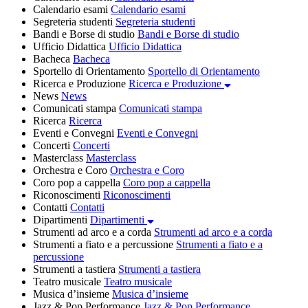
Calendario esami
Calendario esami
Segreteria studenti
Segreteria studenti
Bandi e Borse di studio
Bandi e Borse di studio
Ufficio Didattica
Ufficio Didattica
Bacheca
Bacheca
Sportello di Orientamento
Sportello di Orientamento
Ricerca e Produzione
Ricerca e Produzione
News
News
Comunicati stampa
Comunicati stampa
Ricerca
Ricerca
Eventi e Convegni
Eventi e Convegni
Concerti
Concerti
Masterclass
Masterclass
Orchestra e Coro
Orchestra e Coro
Coro pop a cappella
Coro pop a cappella
Riconoscimenti
Riconoscimenti
Contatti
Contatti
Dipartimenti
Dipartimenti
Strumenti ad arco e a corda
Strumenti ad arco e a corda
Strumenti a fiato e a percussione
Strumenti a fiato e a
percussione
Strumenti a tastiera
Strumenti a tastiera
Teatro musicale
Teatro musicale
Musica d’insieme
Musica d’insieme
Jazz & Pop Performance
Jazz & Pop Performance