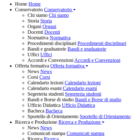
Home
Home
Conservatorio
Conservatorio
Chi siamo
Chi siamo
Storia
Storia
Organi
Organi
Docenti
Docenti
Normativa
Normativa
Procedimenti disciplinari
Procedimenti disciplinari
Bandi e graduatorie
Bandi e graduatorie
Uffici
Uffici
Accordi e Convenzioni
Accordi e Convenzioni
Offerta formativa
Offerta formativa
News
News
Corsi
Corsi
Calendario lezioni
Calendario lezioni
Calendario esami
Calendario esami
Segreteria studenti
Segreteria studenti
Bandi e Borse di studio
Bandi e Borse di studio
Ufficio Didattica
Ufficio Didattica
Bacheca
Bacheca
Sportello di Orientamento
Sportello di Orientamento
Ricerca e Produzione
Ricerca e Produzione
News
News
Comunicati stampa
Comunicati stampa
Ricerca
Ricerca