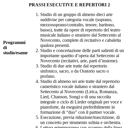
PRASSI ESECUTIVE E REPERTORI 2
Studio di un gruppo di almeno dieci arie
suddivise per categoria vocale (soprano,
mezzosoprano/contralto, tenore, baritono,
basso), tratte da opere di repertorio del teatro
musicale italiano o straniero dal Settecento al
Novecento, complete di recitativo e cabaletta
Programmi
qualora presenti.
di
Studio e concertazione delle parti salienti di un
studio/esame
importante spartito d’opera dal Settecento al
Novecento (recitativi, arie, parti d’insieme).
Studio di due arie tratte dal repertorio
sinfonico, sacro, o da Oratorio sacro o
profano.
Studio di almeno sei arie tratte dal repertorio
cameristico vocale italiano o straniero dal
Settecento al Novecento (Lirica, Romanza,
Lied, Chanson, Song) o di una raccolta
integrale o ciclo di Lieder originali per voce e
pianoforte, da eseguirsi preferibilmente in
formazione di “duo” con il partner vocale.
Esecuzione, previa riduzione/trascrizione, di
un concerto per strumento solista e orchestra.
Lettura estemporanea con accenno della linea