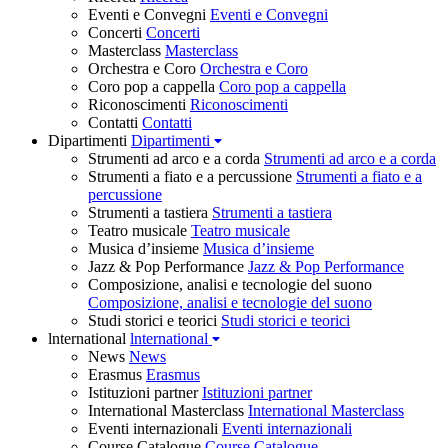
Eventi e Convegni
Eventi e Convegni
Concerti
Concerti
Masterclass
Masterclass
Orchestra e Coro
Orchestra e Coro
Coro pop a cappella
Coro pop a cappella
Riconoscimenti
Riconoscimenti
Contatti
Contatti
Dipartimenti
Dipartimenti
Strumenti ad arco e a corda
Strumenti ad arco e a corda
Strumenti a fiato e a percussione
Strumenti a fiato e a
percussione
Strumenti a tastiera
Strumenti a tastiera
Teatro musicale
Teatro musicale
Musica d’insieme
Musica d’insieme
Jazz & Pop Performance
Jazz & Pop Performance
Composizione, analisi e tecnologie del suono
Composizione, analisi e tecnologie del suono
Studi storici e teorici
Studi storici e teorici
lnternational
lnternational
News
News
Erasmus
Erasmus
Istituzioni partner
Istituzioni partner
International Masterclass
International Masterclass
Eventi internazionali
Eventi internazionali
Course Catalogue
Course Catalogue