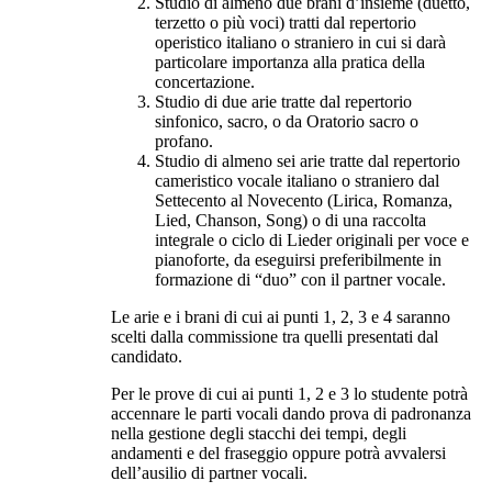
Studio di almeno due brani d’insieme (duetto,
terzetto o più voci) tratti dal repertorio
operistico italiano o straniero in cui si darà
particolare importanza alla pratica della
concertazione.
Studio di due arie tratte dal repertorio
sinfonico, sacro, o da Oratorio sacro o
profano.
Studio di almeno sei arie tratte dal repertorio
cameristico vocale italiano o straniero dal
Settecento al Novecento (Lirica, Romanza,
Lied, Chanson, Song) o di una raccolta
integrale o ciclo di Lieder originali per voce e
pianoforte, da eseguirsi preferibilmente in
formazione di “duo” con il partner vocale.
Le arie e i brani di cui ai punti 1, 2, 3 e 4 saranno
scelti dalla commissione tra quelli presentati dal
candidato.
Per le prove di cui ai punti 1, 2 e 3 lo studente potrà
accennare le parti vocali dando prova di padronanza
nella gestione degli stacchi dei tempi, degli
andamenti e del fraseggio oppure potrà avvalersi
dell’ausilio di partner vocali.