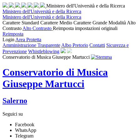
Ministero dell'Università e della Ricerca
Ministero dell'Università e della Ricerca
Ministero dell'Università e della Ricerca
Carattere Standard
Carattere Medio
Carattere Grande
Modalità Alto
Contrasto
Alto Contrasto
Reimposta impostazioni originali
Reimposta
Login
Area Protetta
Amministrazione Trasparente
Albo Pretorio
Contatti
Sicurezza e
Prevenzione
Whistleblowing
Conservatorio di Musica Giuseppe Martucci
Conservatorio di Musica
Giuseppe Martucci
Salerno
Seguici su
Facebook
WhatsApp
Telegram