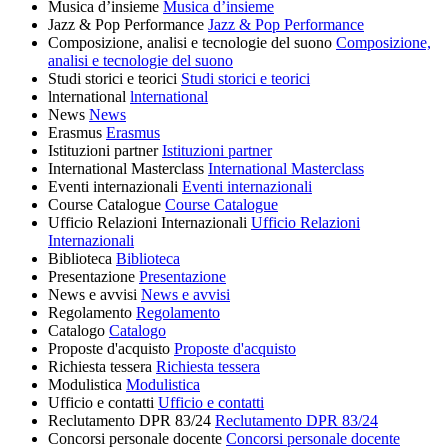
Musica d’insieme
Musica d’insieme
Jazz & Pop Performance
Jazz & Pop Performance
Composizione, analisi e tecnologie del suono
Composizione,
analisi e tecnologie del suono
Studi storici e teorici
Studi storici e teorici
lnternational
lnternational
News
News
Erasmus
Erasmus
Istituzioni partner
Istituzioni partner
International Masterclass
International Masterclass
Eventi internazionali
Eventi internazionali
Course Catalogue
Course Catalogue
Ufficio Relazioni Internazionali
Ufficio Relazioni
Internazionali
Biblioteca
Biblioteca
Presentazione
Presentazione
News e avvisi
News e avvisi
Regolamento
Regolamento
Catalogo
Catalogo
Proposte d'acquisto
Proposte d'acquisto
Richiesta tessera
Richiesta tessera
Modulistica
Modulistica
Ufficio e contatti
Ufficio e contatti
Reclutamento DPR 83/24
Reclutamento DPR 83/24
Concorsi personale docente
Concorsi personale docente