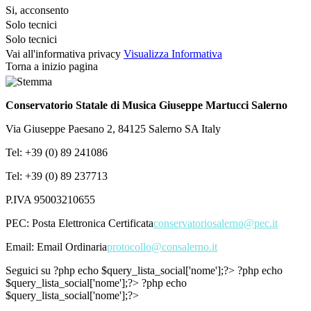
Si, acconsento
Solo tecnici
Solo tecnici
Vai all'informativa privacy
Visualizza Informativa
Torna a inizio pagina
Conservatorio Statale di Musica Giuseppe Martucci Salerno
Via Giuseppe Paesano 2, 84125 Salerno SA Italy
Tel: +39 (0) 89 241086
Tel: +39 (0) 89 237713
P.IVA 95003210655
PEC:
Posta Elettronica Certificata
conservatoriosalerno@pec.it
Email:
Email Ordinaria
protocollo@consalerno.it
Seguici su
?php echo $query_lista_social['nome'];?>
?php echo
$query_lista_social['nome'];?>
?php echo
$query_lista_social['nome'];?>