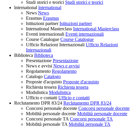
Studi storici e teorici
Studi storici e teorici
lnternational
lnternational
News
News
Erasmus
Erasmus
Istituzioni partner
Istituzioni partner
International Masterclass
International Masterclass
Eventi internazionali
Eventi internazionali
Course Catalogue
Course Catalogue
Ufficio Relazioni Internazionali
Ufficio Relazioni
Internazionali
Biblioteca
Biblioteca
Presentazione
Presentazione
News e avvisi
News e avvisi
Regolamento
Regolamento
Catalogo
Catalogo
Proposte d'acquisto
Proposte d'acquisto
Richiesta tessera
Richiesta tessera
Modulistica
Modulistica
Ufficio e contatti
Ufficio e contatti
Reclutamento DPR 83/24
Reclutamento DPR 83/24
Concorsi personale docente
Concorsi personale docente
Mobilità personale docente
Mobilità personale docente
Concorsi personale TA
Concorsi personale TA
Mobilità personale TA
Mobilità personale TA