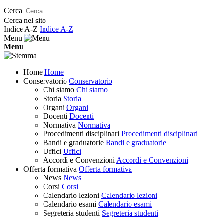
Cerca
Cerca nel sito
Indice A-Z
Indice A-Z
Menu
Menu
Home
Home
Conservatorio
Conservatorio
Chi siamo
Chi siamo
Storia
Storia
Organi
Organi
Docenti
Docenti
Normativa
Normativa
Procedimenti disciplinari
Procedimenti disciplinari
Bandi e graduatorie
Bandi e graduatorie
Uffici
Uffici
Accordi e Convenzioni
Accordi e Convenzioni
Offerta formativa
Offerta formativa
News
News
Corsi
Corsi
Calendario lezioni
Calendario lezioni
Calendario esami
Calendario esami
Segreteria studenti
Segreteria studenti