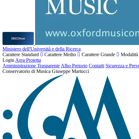
Ministero dell'Università e della Ricerca
Carattere Standard
Carattere Medio
Carattere Grande
Modalità
Login
Area Protetta
Amministrazione Trasparente
Albo Pretorio
Contatti
Sicurezza e Prev
Conservatorio di Musica Giuseppe Martucci