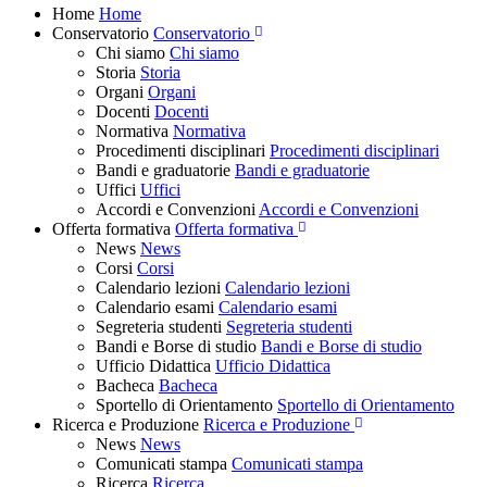
Home
Home
Conservatorio
Conservatorio
Chi siamo
Chi siamo
Storia
Storia
Organi
Organi
Docenti
Docenti
Normativa
Normativa
Procedimenti disciplinari
Procedimenti disciplinari
Bandi e graduatorie
Bandi e graduatorie
Uffici
Uffici
Accordi e Convenzioni
Accordi e Convenzioni
Offerta formativa
Offerta formativa
News
News
Corsi
Corsi
Calendario lezioni
Calendario lezioni
Calendario esami
Calendario esami
Segreteria studenti
Segreteria studenti
Bandi e Borse di studio
Bandi e Borse di studio
Ufficio Didattica
Ufficio Didattica
Bacheca
Bacheca
Sportello di Orientamento
Sportello di Orientamento
Ricerca e Produzione
Ricerca e Produzione
News
News
Comunicati stampa
Comunicati stampa
Ricerca
Ricerca