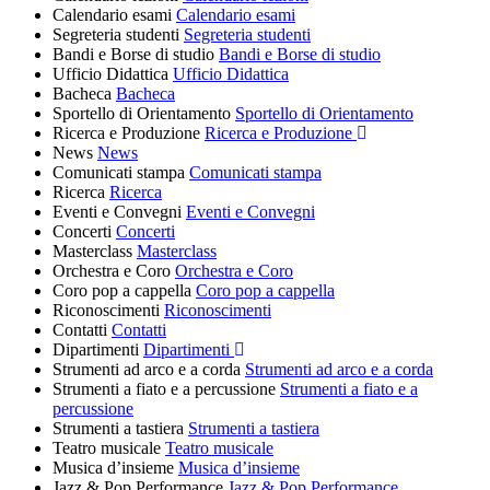
Calendario esami
Calendario esami
Segreteria studenti
Segreteria studenti
Bandi e Borse di studio
Bandi e Borse di studio
Ufficio Didattica
Ufficio Didattica
Bacheca
Bacheca
Sportello di Orientamento
Sportello di Orientamento
Ricerca e Produzione
Ricerca e Produzione
News
News
Comunicati stampa
Comunicati stampa
Ricerca
Ricerca
Eventi e Convegni
Eventi e Convegni
Concerti
Concerti
Masterclass
Masterclass
Orchestra e Coro
Orchestra e Coro
Coro pop a cappella
Coro pop a cappella
Riconoscimenti
Riconoscimenti
Contatti
Contatti
Dipartimenti
Dipartimenti
Strumenti ad arco e a corda
Strumenti ad arco e a corda
Strumenti a fiato e a percussione
Strumenti a fiato e a
percussione
Strumenti a tastiera
Strumenti a tastiera
Teatro musicale
Teatro musicale
Musica d’insieme
Musica d’insieme
Jazz & Pop Performance
Jazz & Pop Performance