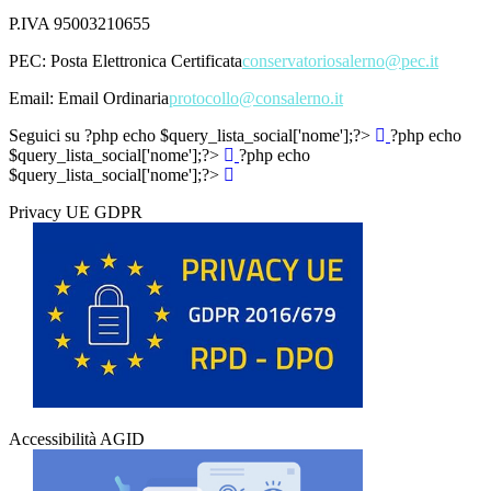
P.IVA 95003210655
PEC:
Posta Elettronica Certificata
conservatoriosalerno@pec.it
Email:
Email Ordinaria
protocollo@consalerno.it
Seguici su
?php echo $query_lista_social['nome'];?>
?php echo
$query_lista_social['nome'];?>
?php echo
$query_lista_social['nome'];?>
Privacy UE GDPR
Accessibilità AGID