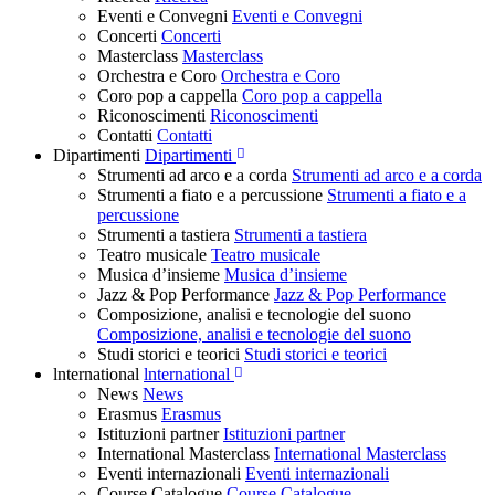
Eventi e Convegni
Eventi e Convegni
Concerti
Concerti
Masterclass
Masterclass
Orchestra e Coro
Orchestra e Coro
Coro pop a cappella
Coro pop a cappella
Riconoscimenti
Riconoscimenti
Contatti
Contatti
Dipartimenti
Dipartimenti
Strumenti ad arco e a corda
Strumenti ad arco e a corda
Strumenti a fiato e a percussione
Strumenti a fiato e a
percussione
Strumenti a tastiera
Strumenti a tastiera
Teatro musicale
Teatro musicale
Musica d’insieme
Musica d’insieme
Jazz & Pop Performance
Jazz & Pop Performance
Composizione, analisi e tecnologie del suono
Composizione, analisi e tecnologie del suono
Studi storici e teorici
Studi storici e teorici
lnternational
lnternational
News
News
Erasmus
Erasmus
Istituzioni partner
Istituzioni partner
International Masterclass
International Masterclass
Eventi internazionali
Eventi internazionali
Course Catalogue
Course Catalogue