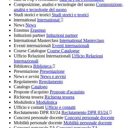
Composizione, analisi e tecnologie del suono
Composizione,
analisi e tecnologie del suono
Studi storici e teorici
Studi storici e teorici
lnternational
lnternational
News
News
Erasmus
Erasmus
Istituzioni partner
Istituzioni partner
International Masterclass
International Masterclass
Eventi internazionali
Eventi internazionali
Course Catalogue
Course Catalogue
Ufficio Relazioni Internazionali
Ufficio Relazioni
Internazionali
Biblioteca
Biblioteca
Presentazione
Presentazione
News e avvisi
News e avvisi
Regolamento
Regolamento
Catalogo
Catalogo
Proposte d'acquisto
Proposte d'acquisto
Richiesta tessera
Richiesta tessera
Modulistica
Modulistica
Ufficio e contatti
Ufficio e contatti
Reclutamento DPR 83/24
Reclutamento DPR 83/24
Concorsi personale docente
Concorsi personale docente
Mobilità personale docente
Mobilità personale docente
Concorsi personale TA
Concorsi personale TA