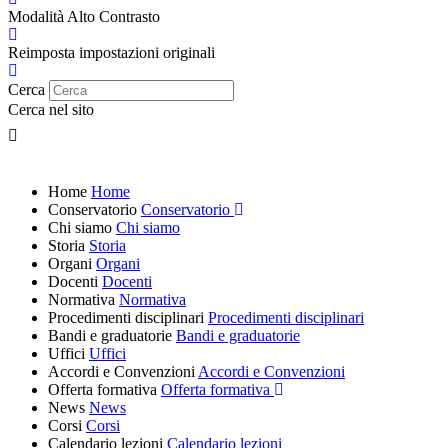
Modalità Alto Contrasto
Reimposta impostazioni originali
Cerca
Cerca nel sito
Home
Home
Conservatorio
Conservatorio
Chi siamo
Chi siamo
Storia
Storia
Organi
Organi
Docenti
Docenti
Normativa
Normativa
Procedimenti disciplinari
Procedimenti disciplinari
Bandi e graduatorie
Bandi e graduatorie
Uffici
Uffici
Accordi e Convenzioni
Accordi e Convenzioni
Offerta formativa
Offerta formativa
News
News
Corsi
Corsi
Calendario lezioni
Calendario lezioni