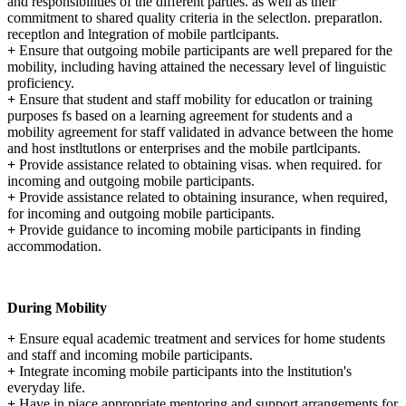
and responsibilities of the different parties. as well as their
commitment to shared quality criteria in the selectlon. preparatlon.
receptlon and lntegration of mobile partlcipants.
+
Ensure that outgoing mobile participants are well prepared for the
mobility, including having attained the necessary level of linguistic
proficiency.
+
Ensure that student and staff mobility for educatlon or training
purposes fs based on a learning agreement for students and a
mobility agreement for staff validated in advance between the home
and host instltutlons or enterprises and the mobile partlcipants.
+
Provide assistance related to obtaining visas. when required. for
incoming and outgoing mobile participants.
+
Provide assistance related to obtaining insurance, when required,
for incoming and outgoing mobile participants.
+
Provide guidance to incoming mobile participants in finding
accommodation.
During Mobility
+
Ensure equal academic treatment and services for home students
and staff and incoming mobile participants.
+
Integrate incoming mobile participants into the lnstitution's
everyday life.
+
Have in piace appropriate mentoring and support arrangements for