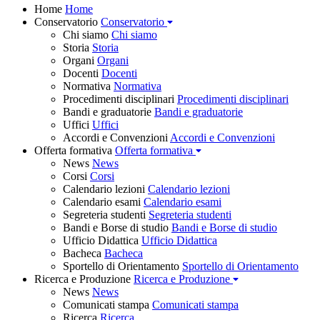
Home
Home
Conservatorio
Conservatorio
Chi siamo
Chi siamo
Storia
Storia
Organi
Organi
Docenti
Docenti
Normativa
Normativa
Procedimenti disciplinari
Procedimenti disciplinari
Bandi e graduatorie
Bandi e graduatorie
Uffici
Uffici
Accordi e Convenzioni
Accordi e Convenzioni
Offerta formativa
Offerta formativa
News
News
Corsi
Corsi
Calendario lezioni
Calendario lezioni
Calendario esami
Calendario esami
Segreteria studenti
Segreteria studenti
Bandi e Borse di studio
Bandi e Borse di studio
Ufficio Didattica
Ufficio Didattica
Bacheca
Bacheca
Sportello di Orientamento
Sportello di Orientamento
Ricerca e Produzione
Ricerca e Produzione
News
News
Comunicati stampa
Comunicati stampa
Ricerca
Ricerca