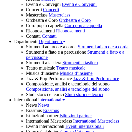
Eventi e Convegni
Eventi e Convegni
Concerti
Concerti
Masterclass
Masterclass
Orchestra e Coro
Orchestra e Coro
Coro pop a cappella
Coro pop a cappella
Riconoscimenti
Riconoscimenti
Contatti
Contatti
Dipartimenti
Dipartimenti
Strumenti ad arco e a corda
Strumenti ad arco e a corda
Strumenti a fiato e a percussione
Strumenti a fiato e a
percussione
Strumenti a tastiera
Strumenti a tastiera
Teatro musicale
Teatro musicale
Musica d’insieme
Musica d’insieme
Jazz & Pop Performance
Jazz & Pop Performance
Composizione, analisi e tecnologie del suono
Composizione, analisi e tecnologie del suono
Studi storici e teorici
Studi storici e teorici
lnternational
lnternational
News
News
Erasmus
Erasmus
Istituzioni partner
Istituzioni partner
International Masterclass
International Masterclass
Eventi internazionali
Eventi internazionali
Course Catalogue
Course Catalogue