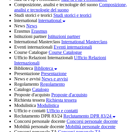
Composizione, analisi e tecnologie del suono
Composizione,
analisi e tecnologie del suono
Studi storici e teorici
Studi storici e teorici
lnternational
lnternational
News
News
Erasmus
Erasmus
Istituzioni partner
Istituzioni partner
International Masterclass
International Masterclass
Eventi internazionali
Eventi internazionali
Course Catalogue
Course Catalogue
Ufficio Relazioni Internazionali
Ufficio Relazioni
Internazionali
Biblioteca
Biblioteca
Presentazione
Presentazione
News e avvisi
News e avvisi
Regolamento
Regolamento
Catalogo
Catalogo
Proposte d'acquisto
Proposte d'acquisto
Richiesta tessera
Richiesta tessera
Modulistica
Modulistica
Ufficio e contatti
Ufficio e contatti
Reclutamento DPR 83/24
Reclutamento DPR 83/24
Concorsi personale docente
Concorsi personale docente
Mobilità personale docente
Mobilità personale docente
Concorsi personale TA
Concorsi personale TA