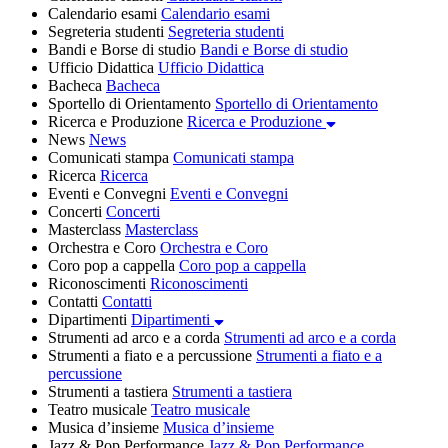
Calendario esami
Calendario esami
Segreteria studenti
Segreteria studenti
Bandi e Borse di studio
Bandi e Borse di studio
Ufficio Didattica
Ufficio Didattica
Bacheca
Bacheca
Sportello di Orientamento
Sportello di Orientamento
Ricerca e Produzione
Ricerca e Produzione
News
News
Comunicati stampa
Comunicati stampa
Ricerca
Ricerca
Eventi e Convegni
Eventi e Convegni
Concerti
Concerti
Masterclass
Masterclass
Orchestra e Coro
Orchestra e Coro
Coro pop a cappella
Coro pop a cappella
Riconoscimenti
Riconoscimenti
Contatti
Contatti
Dipartimenti
Dipartimenti
Strumenti ad arco e a corda
Strumenti ad arco e a corda
Strumenti a fiato e a percussione
Strumenti a fiato e a
percussione
Strumenti a tastiera
Strumenti a tastiera
Teatro musicale
Teatro musicale
Musica d’insieme
Musica d’insieme
Jazz & Pop Performance
Jazz & Pop Performance