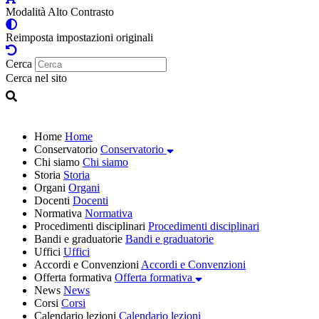
Modalità Alto Contrasto
Reimposta impostazioni originali
Cerca
Cerca nel sito
Home
Home
Conservatorio
Conservatorio
Chi siamo
Chi siamo
Storia
Storia
Organi
Organi
Docenti
Docenti
Normativa
Normativa
Procedimenti disciplinari
Procedimenti disciplinari
Bandi e graduatorie
Bandi e graduatorie
Uffici
Uffici
Accordi e Convenzioni
Accordi e Convenzioni
Offerta formativa
Offerta formativa
News
News
Corsi
Corsi
Calendario lezioni
Calendario lezioni