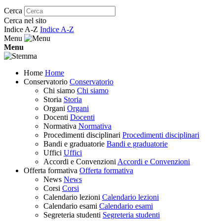
Cerca
Cerca nel sito
Indice A-Z
Indice A-Z
Menu
Menu
Home
Home
Conservatorio
Conservatorio
Chi siamo
Chi siamo
Storia
Storia
Organi
Organi
Docenti
Docenti
Normativa
Normativa
Procedimenti disciplinari
Procedimenti disciplinari
Bandi e graduatorie
Bandi e graduatorie
Uffici
Uffici
Accordi e Convenzioni
Accordi e Convenzioni
Offerta formativa
Offerta formativa
News
News
Corsi
Corsi
Calendario lezioni
Calendario lezioni
Calendario esami
Calendario esami
Segreteria studenti
Segreteria studenti