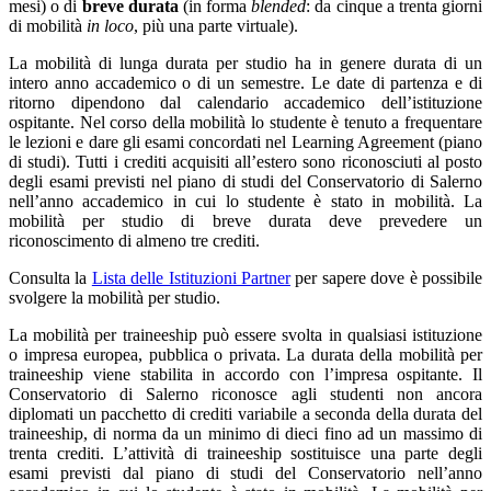
mesi) o di
breve durata
(in forma
blended
: da cinque a trenta giorni
di mobilità
in loco
, più una parte virtuale).
La mobilità di lunga durata per studio ha in genere durata di un
intero anno accademico o di un semestre. Le date di partenza e di
ritorno dipendono dal calendario accademico dell’istituzione
ospitante. Nel corso della mobilità lo studente è tenuto a frequentare
le lezioni e dare gli esami concordati nel Learning Agreement (piano
di studi). Tutti i crediti acquisiti all’estero sono riconosciuti al posto
degli esami previsti nel piano di studi del Conservatorio di Salerno
nell’anno accademico in cui lo studente è stato in mobilità. La
mobilità per studio di breve durata deve prevedere un
riconoscimento di almeno tre crediti.
Consulta la
Lista delle Istituzioni Partner
per sapere dove è possibile
svolgere la mobilità per studio.
La mobilità per traineeship può essere svolta in qualsiasi istituzione
o impresa europea, pubblica o privata. La durata della mobilità per
traineeship viene stabilita in accordo con l’impresa ospitante. Il
Conservatorio di Salerno riconosce agli studenti non ancora
diplomati un pacchetto di crediti variabile a seconda della durata del
traineeship, di norma da un minimo di dieci fino ad un massimo di
trenta crediti. L’attività di traineeship sostituisce una parte degli
esami previsti dal piano di studi del Conservatorio nell’anno