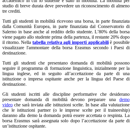
accademico in cui lo studente è stato in mobilità. La mobilità per
studio di breve durata deve prevedere un riconoscimento di almeno
tre crediti.
Tutti gli studenti in mobilità ricevono una borsa, in parte finanziata
dalla Comunità Europea, in parte finanziata dal Conservatorio di
Salerno in base anche al reddito dello studente. L’80% della borsa
viene pagato allo studente prima della partenza, il restante 20% dopo
il ritorno. Nella
tabella relativa agli importi applicabili
è possibile
visualizzare l'ammontare della borsa Erasmus secondo i Paesi di
destinazione.
Tutti gli studenti che presentano domanda di mobilità possono
seguire il programma di formazione linguistica, inizialmente per la
lingua inglese, ed in seguito all’accettazione da parte di una
istituzione o impresa ospitante anche per la lingua del Paese di
destinazione.
Gli studenti iscritti alle discipline performative che desiderano
presentare domanda di mobilità devono preparare una
demo
video
che sarà inviata alle istituzioni scelte. In base alla valutazione
che le istituzioni partner (o le imprese scelte per il traineeship)
daranno alla demo la domanda potrà essere accettata o respinta. La
borsa Erasmus sarà assegnata solo dopo l’accettazione da parte di
un’istituzione ospitante.