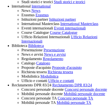
Studi storici e teorici
Studi storici e teorici
lnternational
lnternational
News
News
Erasmus
Erasmus
Istituzioni partner
Istituzioni partner
International Masterclass
International Masterclass
Eventi internazionali
Eventi internazionali
Course Catalogue
Course Catalogue
Ufficio Relazioni Internazionali
Ufficio Relazioni
Internazionali
Biblioteca
Biblioteca
Presentazione
Presentazione
News e avvisi
News e avvisi
Regolamento
Regolamento
Catalogo
Catalogo
Proposte d'acquisto
Proposte d'acquisto
Richiesta tessera
Richiesta tessera
Modulistica
Modulistica
Ufficio e contatti
Ufficio e contatti
Reclutamento DPR 83/24
Reclutamento DPR 83/24
Concorsi personale docente
Concorsi personale docente
Mobilità personale docente
Mobilità personale docente
Concorsi personale TA
Concorsi personale TA
Mobilità personale TA
Mobilità personale TA