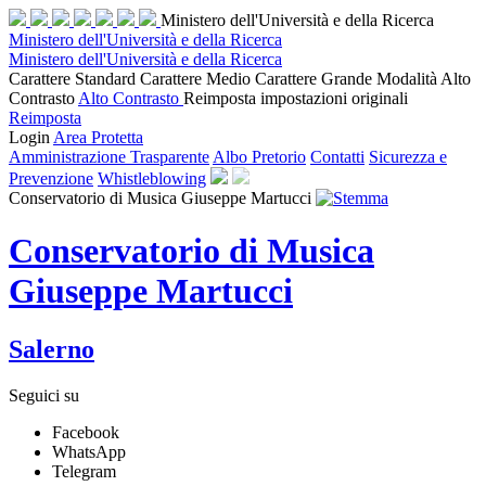
Ministero dell'Università e della Ricerca
Ministero dell'Università e della Ricerca
Ministero dell'Università e della Ricerca
Carattere Standard
Carattere Medio
Carattere Grande
Modalità Alto
Contrasto
Alto Contrasto
Reimposta impostazioni originali
Reimposta
Login
Area Protetta
Amministrazione Trasparente
Albo Pretorio
Contatti
Sicurezza e
Prevenzione
Whistleblowing
Conservatorio di Musica Giuseppe Martucci
Conservatorio di Musica
Giuseppe Martucci
Salerno
Seguici su
Facebook
WhatsApp
Telegram