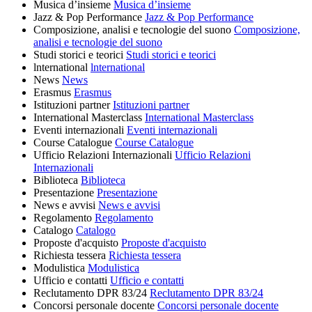
Musica d’insieme
Musica d’insieme
Jazz & Pop Performance
Jazz & Pop Performance
Composizione, analisi e tecnologie del suono
Composizione,
analisi e tecnologie del suono
Studi storici e teorici
Studi storici e teorici
lnternational
lnternational
News
News
Erasmus
Erasmus
Istituzioni partner
Istituzioni partner
International Masterclass
International Masterclass
Eventi internazionali
Eventi internazionali
Course Catalogue
Course Catalogue
Ufficio Relazioni Internazionali
Ufficio Relazioni
Internazionali
Biblioteca
Biblioteca
Presentazione
Presentazione
News e avvisi
News e avvisi
Regolamento
Regolamento
Catalogo
Catalogo
Proposte d'acquisto
Proposte d'acquisto
Richiesta tessera
Richiesta tessera
Modulistica
Modulistica
Ufficio e contatti
Ufficio e contatti
Reclutamento DPR 83/24
Reclutamento DPR 83/24
Concorsi personale docente
Concorsi personale docente