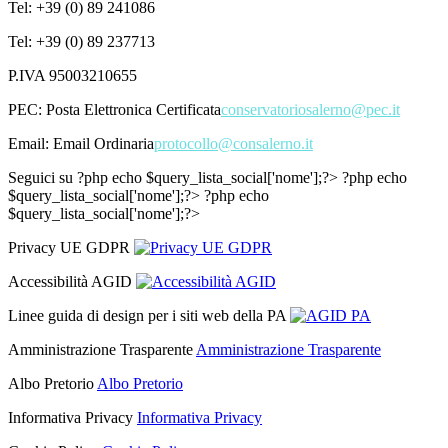
Tel: +39 (0) 89 241086
Tel: +39 (0) 89 237713
P.IVA 95003210655
PEC:
Posta Elettronica Certificata
conservatoriosalerno@pec.it
Email:
Email Ordinaria
protocollo@consalerno.it
Seguici su
?php echo $query_lista_social['nome'];?>
?php echo
$query_lista_social['nome'];?>
?php echo
$query_lista_social['nome'];?>
Privacy UE GDPR
Accessibilità AGID
Linee guida di design per i siti web della PA
Amministrazione Trasparente
Amministrazione Trasparente
Albo Pretorio
Albo Pretorio
Informativa Privacy
Informativa Privacy