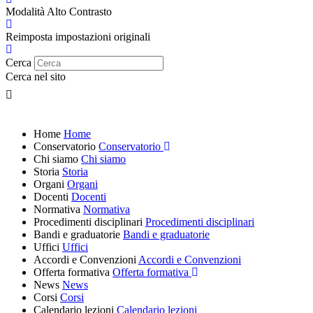
Modalità Alto Contrasto
Reimposta impostazioni originali
Cerca
Cerca nel sito
Home
Home
Conservatorio
Conservatorio
Chi siamo
Chi siamo
Storia
Storia
Organi
Organi
Docenti
Docenti
Normativa
Normativa
Procedimenti disciplinari
Procedimenti disciplinari
Bandi e graduatorie
Bandi e graduatorie
Uffici
Uffici
Accordi e Convenzioni
Accordi e Convenzioni
Offerta formativa
Offerta formativa
News
News
Corsi
Corsi
Calendario lezioni
Calendario lezioni