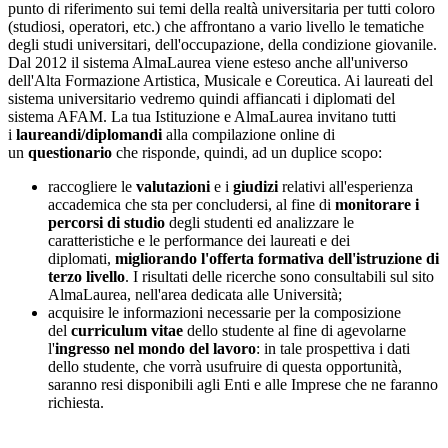
punto di riferimento sui temi della realtà universitaria per tutti coloro
(studiosi, operatori, etc.) che affrontano a vario livello le tematiche
degli studi universitari, dell'occupazione, della condizione giovanile.
Dal 2012 il sistema AlmaLaurea viene esteso anche all'universo
dell'Alta Formazione Artistica, Musicale e Coreutica. Ai laureati del
sistema universitario vedremo quindi affiancati i diplomati del
sistema AFAM. La tua Istituzione e AlmaLaurea invitano tutti
i
laureandi/diplomandi
alla compilazione online di
un
questionario
che risponde, quindi, ad un duplice scopo:
raccogliere le
valutazioni
e i
giudizi
relativi all'esperienza
accademica che sta per concludersi, al fine di
monitorare i
percorsi di studio
degli studenti ed analizzare le
caratteristiche e le performance dei laureati e dei
diplomati,
migliorando l'offerta formativa dell'istruzione di
terzo livello
. I risultati delle ricerche sono consultabili sul sito
AlmaLaurea, nell'area dedicata alle Università;
acquisire le informazioni necessarie per la composizione
del
curriculum vitae
dello studente al fine di agevolarne
l'
ingresso nel mondo del lavoro
: in tale prospettiva i dati
dello studente, che vorrà usufruire di questa opportunità,
saranno resi disponibili agli Enti e alle Imprese che ne faranno
richiesta.