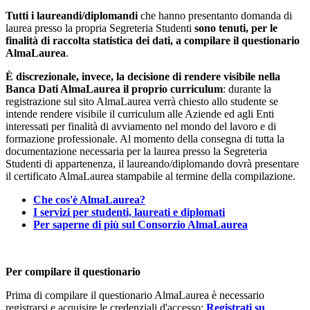
Tutti i laureandi/diplomandi
che hanno presentanto domanda di
laurea presso la propria Segreteria Studenti
sono tenuti, per le
finalità di raccolta statistica dei dati, a compilare il questionario
AlmaLaurea
.
È discrezionale, invece, la decisione di rendere visibile nella
Banca Dati AlmaLaurea il proprio curriculum
: durante la
registrazione sul sito AlmaLaurea verrà chiesto allo studente se
intende rendere visibile il curriculum alle Aziende ed agli Enti
interessati per finalità di avviamento nel mondo del lavoro e di
formazione professionale. Al momento della consegna di tutta la
documentazione necessaria per la laurea presso la Segreteria
Studenti di appartenenza, il laureando/diplomando dovrà presentare
il certificato AlmaLaurea stampabile al termine della compilazione.
Che cos'è AlmaLaurea?
I servizi per studenti, laureati e diplomati
Per saperne di più sul Consorzio AlmaLaurea
Per compilare il questionario
Prima di compilare il questionario AlmaLaurea è necessario
registrarsi e acquisire le credenziali d'accesso:
Registrati su