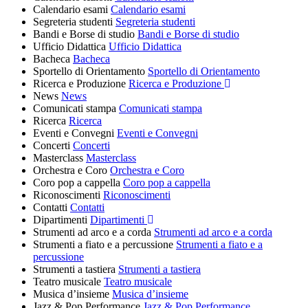
Calendario esami
Calendario esami
Segreteria studenti
Segreteria studenti
Bandi e Borse di studio
Bandi e Borse di studio
Ufficio Didattica
Ufficio Didattica
Bacheca
Bacheca
Sportello di Orientamento
Sportello di Orientamento
Ricerca e Produzione
Ricerca e Produzione
News
News
Comunicati stampa
Comunicati stampa
Ricerca
Ricerca
Eventi e Convegni
Eventi e Convegni
Concerti
Concerti
Masterclass
Masterclass
Orchestra e Coro
Orchestra e Coro
Coro pop a cappella
Coro pop a cappella
Riconoscimenti
Riconoscimenti
Contatti
Contatti
Dipartimenti
Dipartimenti
Strumenti ad arco e a corda
Strumenti ad arco e a corda
Strumenti a fiato e a percussione
Strumenti a fiato e a
percussione
Strumenti a tastiera
Strumenti a tastiera
Teatro musicale
Teatro musicale
Musica d’insieme
Musica d’insieme
Jazz & Pop Performance
Jazz & Pop Performance