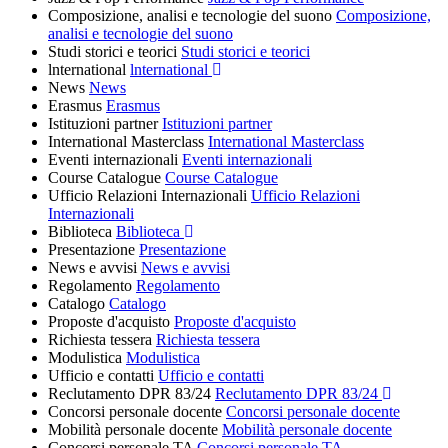
Composizione, analisi e tecnologie del suono
Composizione,
analisi e tecnologie del suono
Studi storici e teorici
Studi storici e teorici
lnternational
lnternational
News
News
Erasmus
Erasmus
Istituzioni partner
Istituzioni partner
International Masterclass
International Masterclass
Eventi internazionali
Eventi internazionali
Course Catalogue
Course Catalogue
Ufficio Relazioni Internazionali
Ufficio Relazioni
Internazionali
Biblioteca
Biblioteca
Presentazione
Presentazione
News e avvisi
News e avvisi
Regolamento
Regolamento
Catalogo
Catalogo
Proposte d'acquisto
Proposte d'acquisto
Richiesta tessera
Richiesta tessera
Modulistica
Modulistica
Ufficio e contatti
Ufficio e contatti
Reclutamento DPR 83/24
Reclutamento DPR 83/24
Concorsi personale docente
Concorsi personale docente
Mobilità personale docente
Mobilità personale docente
Concorsi personale TA
Concorsi personale TA