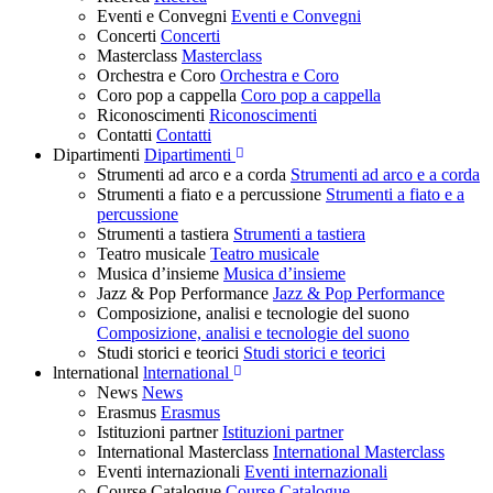
Eventi e Convegni
Eventi e Convegni
Concerti
Concerti
Masterclass
Masterclass
Orchestra e Coro
Orchestra e Coro
Coro pop a cappella
Coro pop a cappella
Riconoscimenti
Riconoscimenti
Contatti
Contatti
Dipartimenti
Dipartimenti
Strumenti ad arco e a corda
Strumenti ad arco e a corda
Strumenti a fiato e a percussione
Strumenti a fiato e a
percussione
Strumenti a tastiera
Strumenti a tastiera
Teatro musicale
Teatro musicale
Musica d’insieme
Musica d’insieme
Jazz & Pop Performance
Jazz & Pop Performance
Composizione, analisi e tecnologie del suono
Composizione, analisi e tecnologie del suono
Studi storici e teorici
Studi storici e teorici
lnternational
lnternational
News
News
Erasmus
Erasmus
Istituzioni partner
Istituzioni partner
International Masterclass
International Masterclass
Eventi internazionali
Eventi internazionali
Course Catalogue
Course Catalogue