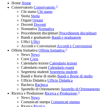
Home
Home
Conservatorio
Conservatorio
Chi siamo
Chi siamo
Storia
Storia
Organi
Organi
Docenti
Docenti
Normativa
Normativa
Procedimenti disciplinari
Procedimenti disciplinari
Bandi e graduatorie
Bandi e graduatorie
Uffici
Uffici
Accordi e Convenzioni
Accordi e Convenzioni
Offerta formativa
Offerta formativa
News
News
Corsi
Corsi
Calendario lezioni
Calendario lezioni
Calendario esami
Calendario esami
Segreteria studenti
Segreteria studenti
Bandi e Borse di studio
Bandi e Borse di studio
Ufficio Didattica
Ufficio Didattica
Bacheca
Bacheca
Sportello di Orientamento
Sportello di Orientamento
Ricerca e Produzione
Ricerca e Produzione
News
News
Comunicati stampa
Comunicati stampa
Ricerca
Ricerca