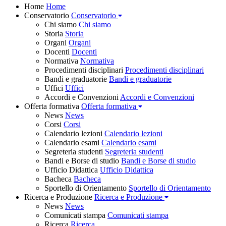
Home
Home
Conservatorio
Conservatorio
Chi siamo
Chi siamo
Storia
Storia
Organi
Organi
Docenti
Docenti
Normativa
Normativa
Procedimenti disciplinari
Procedimenti disciplinari
Bandi e graduatorie
Bandi e graduatorie
Uffici
Uffici
Accordi e Convenzioni
Accordi e Convenzioni
Offerta formativa
Offerta formativa
News
News
Corsi
Corsi
Calendario lezioni
Calendario lezioni
Calendario esami
Calendario esami
Segreteria studenti
Segreteria studenti
Bandi e Borse di studio
Bandi e Borse di studio
Ufficio Didattica
Ufficio Didattica
Bacheca
Bacheca
Sportello di Orientamento
Sportello di Orientamento
Ricerca e Produzione
Ricerca e Produzione
News
News
Comunicati stampa
Comunicati stampa
Ricerca
Ricerca