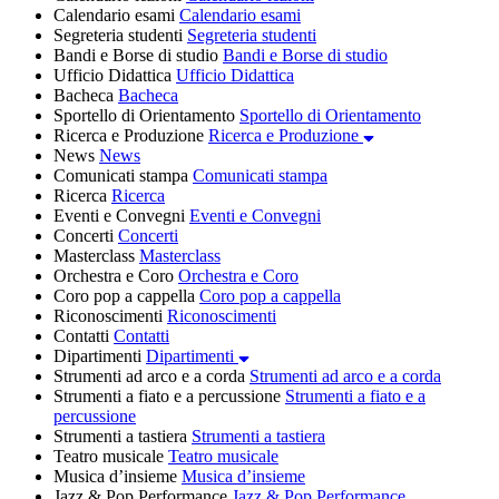
Calendario esami
Calendario esami
Segreteria studenti
Segreteria studenti
Bandi e Borse di studio
Bandi e Borse di studio
Ufficio Didattica
Ufficio Didattica
Bacheca
Bacheca
Sportello di Orientamento
Sportello di Orientamento
Ricerca e Produzione
Ricerca e Produzione
News
News
Comunicati stampa
Comunicati stampa
Ricerca
Ricerca
Eventi e Convegni
Eventi e Convegni
Concerti
Concerti
Masterclass
Masterclass
Orchestra e Coro
Orchestra e Coro
Coro pop a cappella
Coro pop a cappella
Riconoscimenti
Riconoscimenti
Contatti
Contatti
Dipartimenti
Dipartimenti
Strumenti ad arco e a corda
Strumenti ad arco e a corda
Strumenti a fiato e a percussione
Strumenti a fiato e a
percussione
Strumenti a tastiera
Strumenti a tastiera
Teatro musicale
Teatro musicale
Musica d’insieme
Musica d’insieme
Jazz & Pop Performance
Jazz & Pop Performance