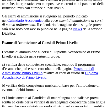
teoriche, interpretative e/o compositive coerenti con i parametri delle
istituzioni musicali europee di pari livello.
Gli esami di ammissione si svolgono nel periodo indicato
nel
Calendario Accademico
alla voce
esami di ammissione ai corsi
di nuovo ordinamento
. Il calendario dettagliato delle singole prove
sarà reso noto con avviso pubbico nella pagina
News
della sezione
Didattica.
Esame di Ammissione ai Corsi di Primo Livello
L’esame di ammissione ai corsi di Diploma Accademico di Primo
Livello si articola nelle seguenti prove:
a) verifica delle competenze specifiche, secondo il programma
d’esame che può essere consultato nella pagina
Programmi di
Ammissione Primo Livello
relativa ai corsi di studio di
Diploma
Accademico di Primo Livello
;
b) verifica delle competenze musicali di base per l’attribuzione di
eventuali debiti formativi.
c) Limitatamente ai Candidati di madrelingua non italiana: prova
scritta ed orale per la verifica di un’adeguata conoscenza della lingua
italiana che sarà valutata secondo gli standard riconosciuti in ambito