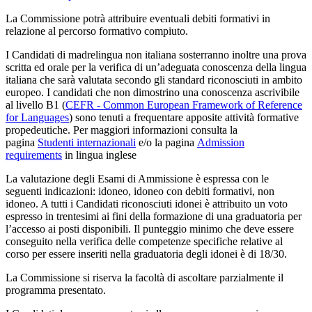
La Commissione potrà attribuire eventuali debiti formativi in
relazione al percorso formativo compiuto.
I Candidati di madrelingua non italiana sosterranno inoltre una prova
scritta ed orale per la verifica di un’adeguata conoscenza della lingua
italiana che sarà valutata secondo gli standard riconosciuti in ambito
europeo. I candidati che non dimostrino una conoscenza ascrivibile
al livello B1 (
CEFR - Common European Framework of Reference
for Languages
) sono tenuti a frequentare apposite attività formative
propedeutiche. Per maggiori informazioni consulta la
pagina
Studenti internazionali
e/o la pagina
Admission
requirements
in lingua inglese
La valutazione degli Esami di Ammissione è espressa con le
seguenti indicazioni: idoneo, idoneo con debiti formativi, non
idoneo. A tutti i Candidati riconosciuti idonei è attribuito un voto
espresso in trentesimi ai fini della formazione di una graduatoria per
l’accesso ai posti disponibili. Il punteggio minimo che deve essere
conseguito nella verifica delle competenze specifiche relative al
corso per essere inseriti nella graduatoria degli idonei è di 18/30.
La Commissione si riserva la facoltà di ascoltare parzialmente il
programma presentato.