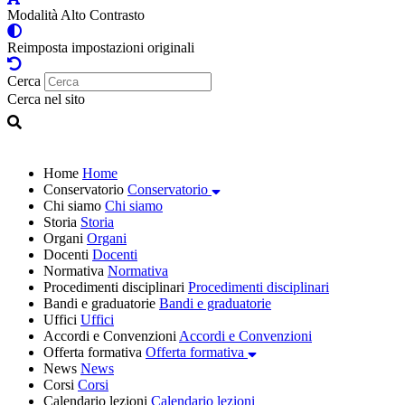
Modalità Alto Contrasto
Reimposta impostazioni originali
Cerca
Cerca nel sito
Home
Home
Conservatorio
Conservatorio
Chi siamo
Chi siamo
Storia
Storia
Organi
Organi
Docenti
Docenti
Normativa
Normativa
Procedimenti disciplinari
Procedimenti disciplinari
Bandi e graduatorie
Bandi e graduatorie
Uffici
Uffici
Accordi e Convenzioni
Accordi e Convenzioni
Offerta formativa
Offerta formativa
News
News
Corsi
Corsi
Calendario lezioni
Calendario lezioni