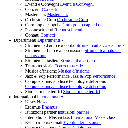
Eventi e Convegni
Eventi e Convegni
Concerti
Concerti
Masterclass
Masterclass
Orchestra e Coro
Orchestra e Coro
Coro pop a cappella
Coro pop a cappella
Riconoscimenti
Riconoscimenti
Contatti
Contatti
Dipartimenti
Dipartimenti
Strumenti ad arco e a corda
Strumenti ad arco e a corda
Strumenti a fiato e a percussione
Strumenti a fiato e a
percussione
Strumenti a tastiera
Strumenti a tastiera
Teatro musicale
Teatro musicale
Musica d’insieme
Musica d’insieme
Jazz & Pop Performance
Jazz & Pop Performance
Composizione, analisi e tecnologie del suono
Composizione, analisi e tecnologie del suono
Studi storici e teorici
Studi storici e teorici
lnternational
lnternational
News
News
Erasmus
Erasmus
Istituzioni partner
Istituzioni partner
International Masterclass
International Masterclass
Eventi internazionali
Eventi internazionali
Course Catalogue
Course Catalogue