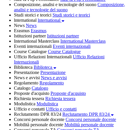
Composizione, analisi e tecnologie del suono
Composizione,
analisi e tecnologie del suono
Studi storici e teorici
Studi storici e teorici
lnternational
lnternational
News
News
Erasmus
Erasmus
Istituzioni partner
Istituzioni partner
International Masterclass
International Masterclass
Eventi internazionali
Eventi internazionali
Course Catalogue
Course Catalogue
Ufficio Relazioni Internazionali
Ufficio Relazioni
Internazionali
Biblioteca
Biblioteca
Presentazione
Presentazione
News e avvisi
News e avvisi
Regolamento
Regolamento
Catalogo
Catalogo
Proposte d'acquisto
Proposte d'acquisto
Richiesta tessera
Richiesta tessera
Modulistica
Modulistica
Ufficio e contatti
Ufficio e contatti
Reclutamento DPR 83/24
Reclutamento DPR 83/24
Concorsi personale docente
Concorsi personale docente
Mobilità personale docente
Mobilità personale docente
Concorsi personale TA
Concorsi personale TA