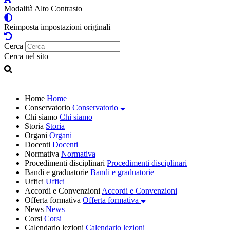
Modalità Alto Contrasto
Reimposta impostazioni originali
Cerca
Cerca nel sito
Home
Home
Conservatorio
Conservatorio
Chi siamo
Chi siamo
Storia
Storia
Organi
Organi
Docenti
Docenti
Normativa
Normativa
Procedimenti disciplinari
Procedimenti disciplinari
Bandi e graduatorie
Bandi e graduatorie
Uffici
Uffici
Accordi e Convenzioni
Accordi e Convenzioni
Offerta formativa
Offerta formativa
News
News
Corsi
Corsi
Calendario lezioni
Calendario lezioni