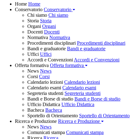
Home
Home
Conservatorio
Conservatorio
Chi siamo
Chi siamo
Storia
Storia
Organi
Organi
Docenti
Docenti
Normativa
Normativa
Procedimenti disciplinari
Procedimenti disciplinari
Bandi e graduatorie
Bandi e graduatorie
Uffici
Uffici
Accordi e Convenzioni
Accordi e Convenzioni
Offerta formativa
Offerta formativa
News
News
Corsi
Corsi
Calendario lezioni
Calendario lezioni
Calendario esami
Calendario esami
Segreteria studenti
Segreteria studenti
Bandi e Borse di studio
Bandi e Borse di studio
Ufficio Didattica
Ufficio Didattica
Bacheca
Bacheca
Sportello di Orientamento
Sportello di Orientamento
Ricerca e Produzione
Ricerca e Produzione
News
News
Comunicati stampa
Comunicati stampa
Ricerca
Ricerca