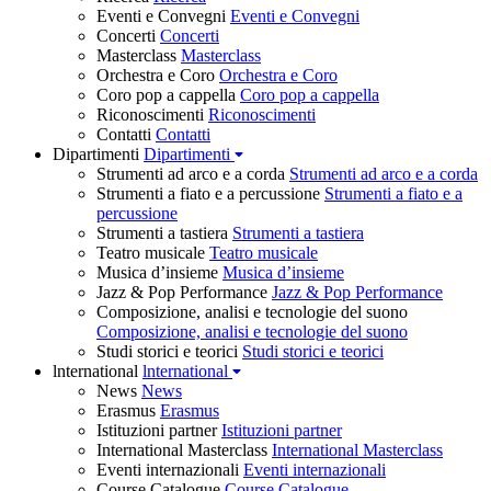
Eventi e Convegni
Eventi e Convegni
Concerti
Concerti
Masterclass
Masterclass
Orchestra e Coro
Orchestra e Coro
Coro pop a cappella
Coro pop a cappella
Riconoscimenti
Riconoscimenti
Contatti
Contatti
Dipartimenti
Dipartimenti
Strumenti ad arco e a corda
Strumenti ad arco e a corda
Strumenti a fiato e a percussione
Strumenti a fiato e a
percussione
Strumenti a tastiera
Strumenti a tastiera
Teatro musicale
Teatro musicale
Musica d’insieme
Musica d’insieme
Jazz & Pop Performance
Jazz & Pop Performance
Composizione, analisi e tecnologie del suono
Composizione, analisi e tecnologie del suono
Studi storici e teorici
Studi storici e teorici
lnternational
lnternational
News
News
Erasmus
Erasmus
Istituzioni partner
Istituzioni partner
International Masterclass
International Masterclass
Eventi internazionali
Eventi internazionali
Course Catalogue
Course Catalogue