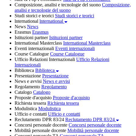
Composizione, analisi e tecnologie del suono
Composizione,
analisi e tecnologie del suono
Studi storici e teorici
Studi storici e teorici
lnternational
lnternational
News
News
Erasmus
Erasmus
Istituzioni partner
Istituzioni partner
International Masterclass
International Masterclass
Eventi internazionali
Eventi internazionali
Course Catalogue
Course Catalogue
Ufficio Relazioni Internazionali
Ufficio Relazioni
Internazionali
Biblioteca
Biblioteca
Presentazione
Presentazione
News e avvisi
News e avvisi
Regolamento
Regolamento
Catalogo
Catalogo
Proposte d'acquisto
Proposte d'acquisto
Richiesta tessera
Richiesta tessera
Modulistica
Modulistica
Ufficio e contatti
Ufficio e contatti
Reclutamento DPR 83/24
Reclutamento DPR 83/24
Concorsi personale docente
Concorsi personale docente
Mobilità personale docente
Mobilità personale docente
Concorsi personale TA
Concorsi personale TA