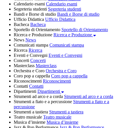
Calendario esami
Calendario esami
Segreteria studenti
Segreteria studenti
Bandi e Borse di studio
Bandi e Borse di studio
Ufficio Didattica
Ufficio Didattica
Bacheca
Bacheca
Sportello di Orientamento
Sportello di Orientamento
Ricerca e Produzione
Ricerca e Produzione
News
News
Comunicati stampa
Comunicati stampa
Ricerca
Ricerca
Eventi e Convegni
Eventi e Convegni
Concerti
Concerti
Masterclass
Masterclass
Orchestra e Coro
Orchestra e Coro
Coro pop a cappella
Coro pop a cappella
Riconoscimenti
Riconoscimenti
Contatti
Contatti
Dipartimenti
Dipartimenti
Strumenti ad arco e a corda
Strumenti ad arco e a corda
Strumenti a fiato e a percussione
Strumenti a fiato e a
percussione
Strumenti a tastiera
Strumenti a tastiera
Teatro musicale
Teatro musicale
Musica d’insieme
Musica d’insieme
Jazz & Pop Performance
Jazz & Pop Performance